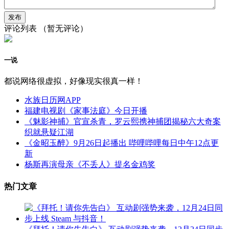
评论列表
（暂无评论）
一说
都说网络很虚拟，好像现实很真一样！
水族日历网APP
福建电视剧《家事法庭》今日开播
《魅影神捕》官宣杀青，罗云熙携神捕团揭秘六大奇案
织就悬疑江湖
《金昭玉醉》9月26日起播出 哔哩哔哩每日中午12点更
新
杨斯再演母亲《不丢人》提名金鸡奖
热门文章