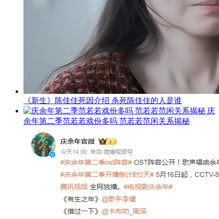
《新生》陈佳佳死因介绍 杀死陈佳佳的人是谁
庆
余年第二季范若若戏份多吗 范若若范闲关系揭秘