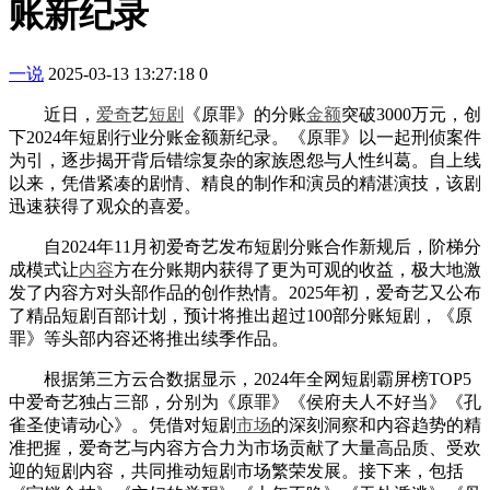
账新纪录
一说
2025-03-13 13:27:18
0
近日，
爱奇
艺
短剧
《原罪》的分账
金额
突破3000万元，创
下2024年短剧行业分账金额新纪录。《原罪》以一起刑侦案件
为引，逐步揭开背后错综复杂的家族恩怨与人性纠葛。自上线
以来，凭借紧凑的剧情、精良的制作和演员的精湛演技，该剧
迅速获得了观众的喜爱。
自2024年11月初爱奇艺发布短剧分账合作新规后，阶梯分
成模式让
内容
方在分账期内获得了更为可观的收益，极大地激
发了内容方对头部作品的创作热情。2025年初，爱奇艺又公布
了精品短剧百部计划，预计将推出超过100部分账短剧，《原
罪》等头部内容还将推出续季作品。
根据第三方云合数据显示，2024年全网短剧霸屏榜TOP5
中爱奇艺独占三部，分别为《原罪》《侯府夫人不好当》《孔
雀圣使请动心》。凭借对短剧
市场
的深刻洞察和内容趋势的精
准把握，爱奇艺与内容方合力为市场贡献了大量高品质、受欢
迎的短剧内容，共同推动短剧市场繁荣发展。接下来，包括