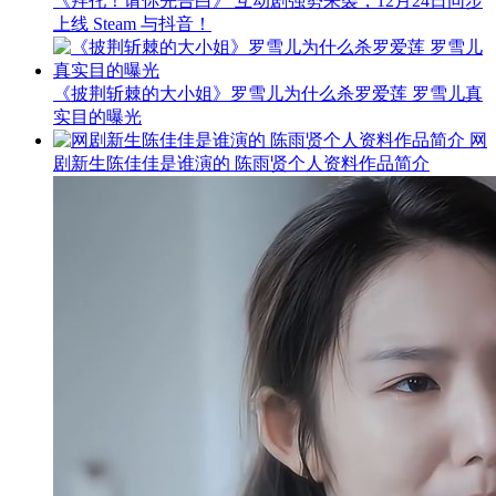
《拜托！请你先告白》 互动剧强势来袭，12月24日同步
上线 Steam 与抖音！
《披荆斩棘的大小姐》罗雪儿为什么杀罗爱莲 罗雪儿真
实目的曝光
网
剧新生陈佳佳是谁演的 陈雨贤个人资料作品简介