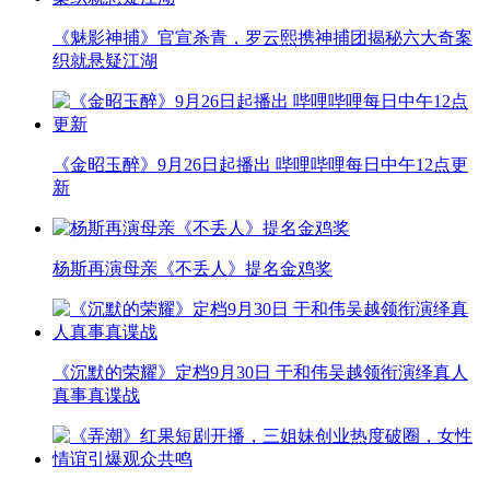
《魅影神捕》官宣杀青，罗云熙携神捕团揭秘六大奇案
织就悬疑江湖
《金昭玉醉》9月26日起播出 哔哩哔哩每日中午12点更
新
杨斯再演母亲《不丢人》提名金鸡奖
《沉默的荣耀》定档9月30日 于和伟吴越领衔演绎真人
真事真谍战