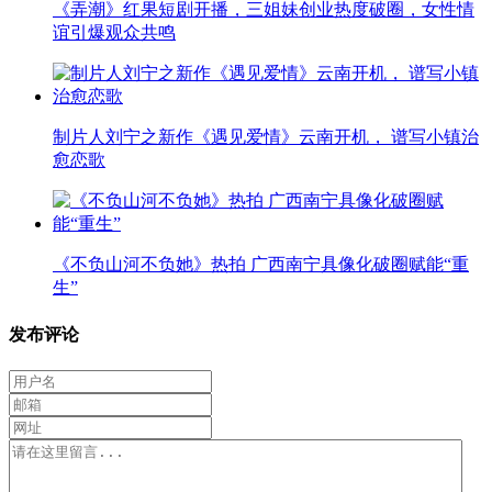
《弄潮》红果短剧开播，三姐妹创业热度破圈，女性情
谊引爆观众共鸣
制片人刘宁之新作《遇见爱情》云南开机， 谱写小镇治
愈恋歌
《不负山河不负她》热拍 广西南宁具像化破圈赋能“重
生”
发布评论