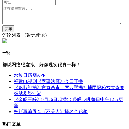
评论列表
（暂无评论）
一说
都说网络很虚拟，好像现实很真一样！
水族日历网APP
福建电视剧《家事法庭》今日开播
《魅影神捕》官宣杀青，罗云熙携神捕团揭秘六大奇案
织就悬疑江湖
《金昭玉醉》9月26日起播出 哔哩哔哩每日中午12点更
新
杨斯再演母亲《不丢人》提名金鸡奖
热门文章