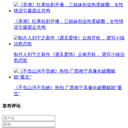
《弄潮》红果短剧开播，三姐妹创业热度破圈，女性情
谊引爆观众共鸣
制片人刘宁之新作《遇见爱情》云南开机， 谱写小镇治
愈恋歌
《不负山河不负她》热拍 广西南宁具像化破圈赋能“重
生”
发布评论