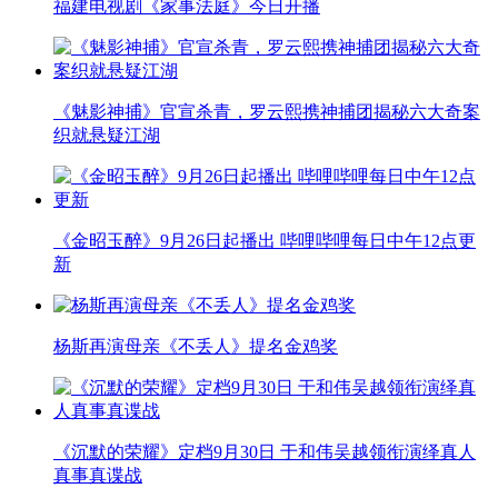
福建电视剧《家事法庭》今日开播
《魅影神捕》官宣杀青，罗云熙携神捕团揭秘六大奇案
织就悬疑江湖
《金昭玉醉》9月26日起播出 哔哩哔哩每日中午12点更
新
杨斯再演母亲《不丢人》提名金鸡奖
《沉默的荣耀》定档9月30日 于和伟吴越领衔演绎真人
真事真谍战