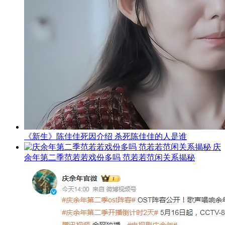
《新生》陈佳佳死因介绍 杀死陈佳佳的人是谁
庆
余年第二季范若若戏份多吗 范若若范闲关系揭秘