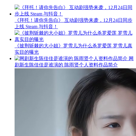
《拜托！请你先告白》 互动剧强势来袭，12月24日同步
上线 Steam 与抖音！
《披荆斩棘的大小姐》罗雪儿为什么杀罗爱莲 罗雪儿真
实目的曝光
网
剧新生陈佳佳是谁演的 陈雨贤个人资料作品简介