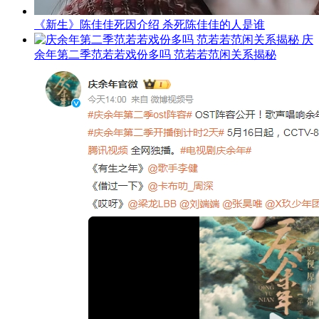
《新生》陈佳佳死因介绍 杀死陈佳佳的人是谁
庆
余年第二季范若若戏份多吗 范若若范闲关系揭秘