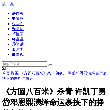
首页
情感
两性
情话
挽回
说说
笑话
时尚
影视
首页
影视
《方圆八百米》杀青 许凯丁勇岱邓恩熙演绎命运裹
挟下的挣扎与救赎
《方圆八百米》杀青 许凯丁勇
岱邓恩熙演绎命运裹挟下的挣