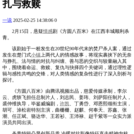
扎与救赎
一说
2025-02-25 14:38:06
0
2月15日，悬疑
情感
剧《方圆八百米》在江西丰城顺利杀
青。
该剧始于一桩发生在20世纪90年代末的焚尸杀人案，通过
发生在楚门式
小镇
上两代人的情感故事，将现实裹挟下的无奈
与挣扎、法与情的对抗与纠缠、善与恶的交织与较量融入其
中，围绕着命运、救赎、复仇与抉择四个关键词，通过理性逻
辑与感性共鸣的交锋，对人类情感的复杂性进行了深入剖析与
探讨。
《方圆八百米》由腾讯视频出品，慈爱传媒承制，李尔
云、虎轶飞担任总制片人，刘志民、姜玮、刘萨阳任制片人，
裘仲维执导，毕鉴威编剧，
许凯
、丁勇岱、邓恩熙领衔主演，
胡可、涂松岩特别主演，曲栅栅、赵麒、何奉天、苏鑫、张
潮、任正斌、骆达华、王若衫、王沛禄、赵千紫等一众实力派
演员共同出演。
杀青特辑凸显创新品质 冷暖对抗影像特征直击精神内核