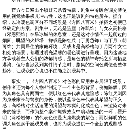
官方今日释出小镇疑云杀青特辑，剧集中冷暖色调交替使
用的视觉效果极具冲击性，这也正是该剧的特色所在。据介
绍，以冷暖色调区分不同场景是《方圆八百米》拍摄之初便已
经确定的方案。剧集中，无论是
陈辉
（许凯饰）与女友高松格
（邓恩熙饰）在旱冰城的休息室，还是这对小情侣一起爬过的
烟囱、眺望的火炬塔，抑或是陈红兵（丁勇岱饰）与丁月（胡
可饰）共同居住的家庭环境，又或者是高松格与丁月两个女性
相处的场景，都通过明亮温馨的暖色调进行呈现。因为这些地
方承载着主人公们的浓郁情感，是角色的精神寄托之所与栖息
港湾。但每当涉及到案件情节之时，剧集的空间色调便会整体
趋冷，让观众的心境也不由随之沉浸其中。
事实上，《方圆八百米》对色彩的应用并未局限于场景，
创作者还为每个人物都制定了一个主色彩背景，例如陈辉，因
为其角色具有两面性，便以红色来代表其危险感；陈红兵则因
为身兼家长与警察的身份，便以蓝绿色来代表其希望与正义
感；高松格对生活追逐的渴望与希冀幻化成金色，来渲染对未
来的憧憬；而作为整个案件蝴蝶效应中扇动翅膀的一环，霍开
明（涂松岩饰）的代表色便是火焰燃烧的紫色；而以鲜明的色
调为角色赋予感观灵魂，也将为观众提供一个全新的观剧感