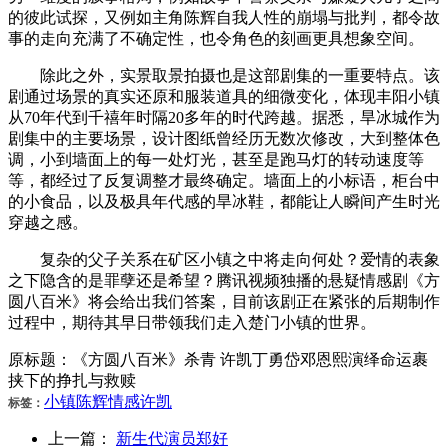
的彼此试探，又例如主角陈辉自我人性的崩塌与批判，都令故
事的走向充满了不确定性，也令角色的刻画更具想象空间。
除此之外，实景取景拍摄也是这部剧集的一重要特点。该
剧通过场景的真实还原和服装道具的细微变化，体现丰阳小镇
从70年代到千禧年时隔20多年的时代跨越。据悉，旱冰城作为
剧集中的主要场景，设计图纸曾经历无数次修改，大到整体色
调，小到墙面上的每一处灯光，甚至是跑马灯的转动速度等
等，都经过了反复调整才最终确定。墙面上的小标语，柜台中
的小食品，以及极具年代感的旱冰鞋，都能让人瞬间产生时光
穿越之感。
复杂的父子关系在矿区小镇之中将走向何处？爱情的表象
之下隐含的是罪孽还是希望？腾讯视频独播的悬疑情感剧《方
圆八百米》将会给出我们答案，目前该剧正在紧张的后期制作
过程中，期待其早日带领我们走入楚门小镇的世界。
原标题：《方圆八百米》杀青 许凯丁勇岱邓恩熙演绎命运裹
挟下的挣扎与救赎
小镇
陈辉
情感
许凯
标签：
上一篇：
新生代演员郑好