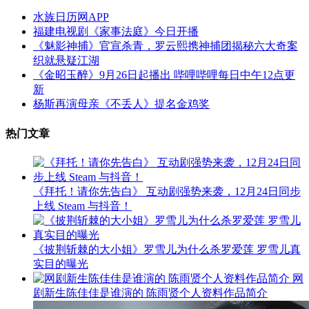
水族日历网APP
福建电视剧《家事法庭》今日开播
《魅影神捕》官宣杀青，罗云熙携神捕团揭秘六大奇案
织就悬疑江湖
《金昭玉醉》9月26日起播出 哔哩哔哩每日中午12点更
新
杨斯再演母亲《不丢人》提名金鸡奖
热门文章
《拜托！请你先告白》 互动剧强势来袭，12月24日同步
上线 Steam 与抖音！
《披荆斩棘的大小姐》罗雪儿为什么杀罗爱莲 罗雪儿真
实目的曝光
网
剧新生陈佳佳是谁演的 陈雨贤个人资料作品简介