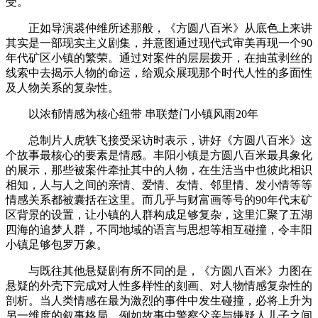
受。
正如导演裘仲维所述那般，《方圆八百米》从底色上来讲
其实是一部现实主义剧集，并意图通过现代式审美再现一个90
年代矿区小镇的繁荣。通过对案件的层层拨开，在抽茧剥丝的
线索中去揭示人物的命运，给观众展现那个时代人性的多面性
及人物关系的复杂性。
以浓郁情感为核心纽带 串联楚门小镇风雨20年
总制片人虎轶飞接受采访时表示，讲好《方圆八百米》这
个故事最核心的要素是情感。丰阳小镇是方圆八百米最具象化
的展示，那些被案件牵扯其中的人物，在生活当中也彼此相识
相知，人与人之间的亲情、爱情、友情、邻里情、发小情等等
情感关系都被囊括在这里。而几乎与财富画等号的90年代末矿
区背景的设置，让小镇的人群构成足够复杂，这里汇聚了五湖
四海的追梦人群，不同地域的语言与思想等相互碰撞，令丰阳
小镇足够包罗万象。
与既往其他悬疑剧有所不同的是，《方圆八百米》力图在
悬疑的外壳下完成对人性多样性的刻画、对人物情感复杂性的
剖析。当人类情感在最为激烈的事件中发生碰撞，必将上升为
另一维度的叙事格局，例如故事中警察父亲与嫌疑人儿子之间