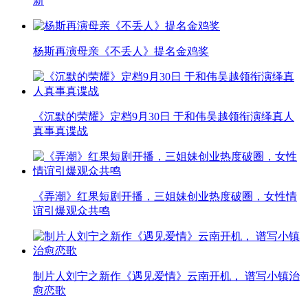
新
杨斯再演母亲《不丢人》提名金鸡奖
《沉默的荣耀》定档9月30日 于和伟吴越领衔演绎真人
真事真谍战
《弄潮》红果短剧开播，三姐妹创业热度破圈，女性情
谊引爆观众共鸣
制片人刘宁之新作《遇见爱情》云南开机， 谱写小镇治
愈恋歌