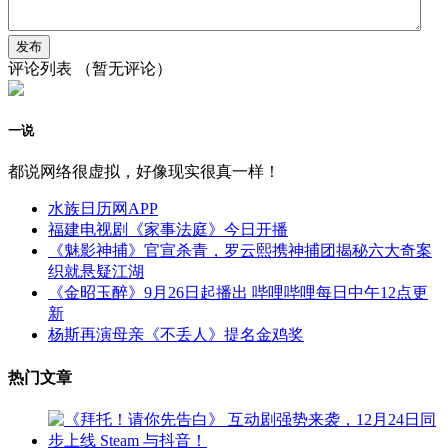
评论列表
（暂无评论）
一说
都说网络很虚拟，好像现实很真一样！
水族日历网APP
福建电视剧《家事法庭》今日开播
《魅影神捕》官宣杀青，罗云熙携神捕团揭秘六大奇案
织就悬疑江湖
《金昭玉醉》9月26日起播出 哔哩哔哩每日中午12点更
新
杨斯再演母亲《不丢人》提名金鸡奖
热门文章