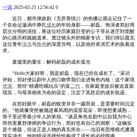
一说
2025-02-25 12:56:42
0
近日，都市律政剧《无所畏惧2》的热播让观众记住了一
个在命运漩涡中挣扎
成长
的年轻身影——郝磊。饰演者郑好用
层次分明的演技，将这位经历家庭巨变的公子哥从迷茫到觉醒
的心路历程娓娓道来。透过镜头外的独家专访，我们得以窥见
这位青年
演员
与
角色
的深度共鸣，以及他对表演艺术的执着追
求。
废墟里的重生：解码郝磊的成长弧光
"Hello大家好呀，我是郝磊，现在已经在成长了。"采访
伊始，郑好便以剧中人的口吻带我们走进角色内核：这个家境
优渥
、曾经"精通吃喝玩乐"的富
二代
，在家庭变故后被迫直面
现实，与母亲相依为命的设定，注定了其跌宕的成长轨迹。
在郑好眼中，郝磊的蜕变并非一蹴而就，是需要时间沉淀
的。"他就像突然被抛进暴风雨的温室花朵，即便想要成熟，
骨子里还带着少年人的笨拙。"谈及角色在剧中以自我为中心
而伤害夏舒律师的争议行为，郑好也有自己的洞察："这确实
是个难题，但这正是人物的真实所在——当旧有思维模式遭遇
现实冲击，他的错误选择恰恰构成了成长的必经阵痛。