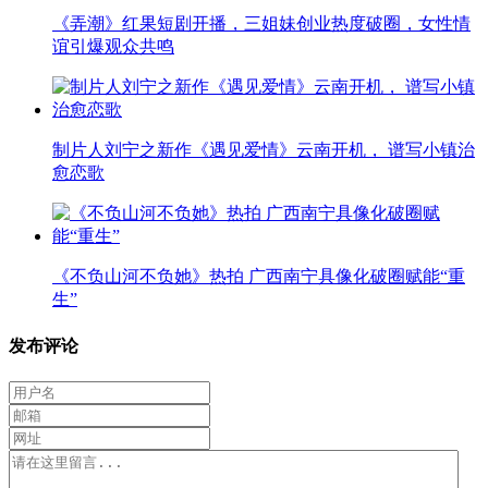
《弄潮》红果短剧开播，三姐妹创业热度破圈，女性情
谊引爆观众共鸣
制片人刘宁之新作《遇见爱情》云南开机， 谱写小镇治
愈恋歌
《不负山河不负她》热拍 广西南宁具像化破圈赋能“重
生”
发布评论