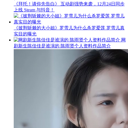
《拜托！请你先告白》 互动剧强势来袭，12月24日同步
上线 Steam 与抖音！
《披荆斩棘的大小姐》罗雪儿为什么杀罗爱莲 罗雪儿真
实目的曝光
网
剧新生陈佳佳是谁演的 陈雨贤个人资料作品简介