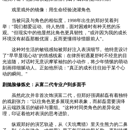
戏里戏外的镜像：用生命经验浇灌角色
当被问及与角色的相似度，1998年出生的郑好笑着列
举："我们都爱运动、待人热情，面对困难时有种天然的乐
观。"但现实中的他显然比角色更具韧性，"或许因为我的成长
环境没有郝磊那般优渥，反而更懂得珍惜眼前人"。
这种对生活的敏锐感知被郑好注入表演细节。他特意设计
了"早早显现心动"的情感线索：在律所初遇夏舒时不经意的目
光追随，对话时无意识摩挲袖扣的小动作，将少年情愫的萌动
刻画得细腻动人。正如他所说："真正的成长往往始于某个心
动的瞬间。"
剧抛脸修炼史：从富二代专业户到多面手
虽然此次并非首次饰演富二代，但郑好强调郝磊有着独特
的戏剧张力："以往角色更多展现光鲜表象，而郝磊需要演绎
从云端跌落后的破碎与重组。"这种对同类角色的差异化处
理，印证着他对表演的思考进阶。
纵观郑好的演艺轨迹，从《天坑鹰猎》里天生熊力的二鼻