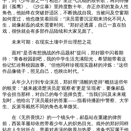
子，到《少年游之一寸相思》里正气沉稳的殷长歌，再到待播
剧《孤鹰》、《沙尘暴》里跨度数十年、亦正亦邪的复杂人性
角色，他始终在突破舒适区，不断挑战自我。当被问及空窗期
如何度过，他也微笑着回应："演员需要沉淀期来消化不同人
生，就像郝磊的成长需要时间。"郑好还透露，自己一直在拍
戏，很快就会有多部作品陆续和大家见面了。
未来可期：在现实土壤中开出理想之花
面对"是否有想挑战的作品题材"提问，郑好眼中闪着期
待："青春校园剧吧，我的中学生活充满阳光，希望能带着这
份记忆诠释校园故事。"但他同样珍视现实题材的淬炼："这些
作品像镜子，照见自己，也映出时代。"
从年少入行到专业演员，郑好用"清醒的坚持"概括这些年
的蜕变："越来越清楚演员是'观察者'更是'呈现者'，要像郝磊
学会担当那样，对自己的每个选择负责。"当我们问及未来规
划时，他给出了演员最好的答案——指着待播剧中警察、大学
生、反派等截然不同的角色名单微笑。
在《无所畏惧2》的一个镜头中，郝磊站在重建的律所
前，西装革履却依然带着少年人的炽热目光。戏外的郑好同样
站在人生转折点，带着对表演的敬畏与热爱，准备书写属于他