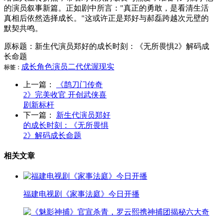
的演员叙事新篇。正如剧中所言："真正的勇敢，是看清生活
真相后依然选择成长。"这或许正是郑好与郝磊跨越次元壁的
默契共鸣。
原标题：新生代演员郑好的成长时刻：《无所畏惧2》解码成
长命题
成长
角色
演员
二代
优渥
现实
标签：
上一篇：
《鹊刀门传奇
2》完美收官 开创武侠喜
剧新标杆
下一篇：
新生代演员郑好
的成长时刻：《无所畏惧
2》解码成长命题
相关文章
福建电视剧《家事法庭》今日开播