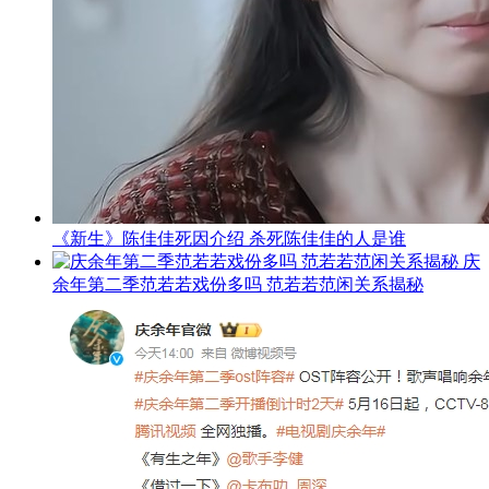
《新生》陈佳佳死因介绍 杀死陈佳佳的人是谁
庆
余年第二季范若若戏份多吗 范若若范闲关系揭秘