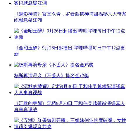
《魅影神捕》官宣杀青，罗云熙携神捕团揭秘六大奇案
织就悬疑江湖
《金昭玉醉》9月26日起播出 哔哩哔哩每日中午12点更
新
杨斯再演母亲《不丢人》提名金鸡奖
《沉默的荣耀》定档9月30日 于和伟吴越领衔演绎真人
真事真谍战