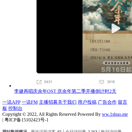
李健再唱庆余年OST 庆余年第二季开播倒计时2天
一说APP
一说FM
主播招募
关于我们
用户投稿
广告合作
留言
板
控制台
Copyright © 2022, All Rights Reserved Powered By
ww.1shuo.me
| 粤ICP备15102423号-1
网站数据概况 -
最近活跃访客
65
今日访问量
2,163
昨日访问量