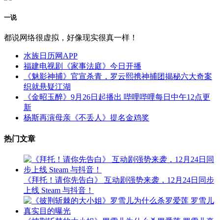
一说
都说网络很虚拟，好像现实很真一样！
水族日历网APP
福建电视剧《家事法庭》今日开播
《魅影神捕》官宣杀青，罗云熙携神捕团揭秘六大奇案
织就悬疑江湖
《金昭玉醉》9月26日起播出 哔哩哔哩每日中午12点更
新
杨斯再演母亲《不丢人》提名金鸡奖
热门文章
《拜托！请你先告白》 互动剧强势来袭，12月24日同步
上线 Steam 与抖音！