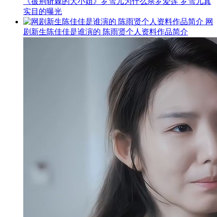
《披荆斩棘的大小姐》罗雪儿为什么杀罗爱莲 罗雪儿真
实目的曝光
网
剧新生陈佳佳是谁演的 陈雨贤个人资料作品简介