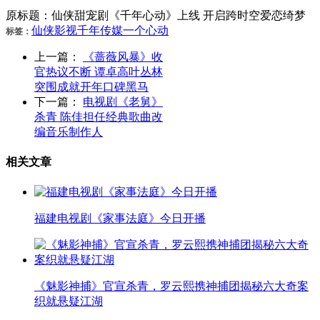
原标题：仙侠甜宠剧《千年心动》上线 开启跨时空爱恋绮梦
仙侠
影视
千年
传媒
一个
心动
标签：
上一篇：
《蔷薇风暴》收
官热议不断 谭卓高叶丛林
突围成就开年口碑黑马
下一篇：
电视剧《老舅》
杀青 陈佳担任经典歌曲改
编音乐制作人
相关文章
福建电视剧《家事法庭》今日开播
《魅影神捕》官宣杀青，罗云熙携神捕团揭秘六大奇案
织就悬疑江湖