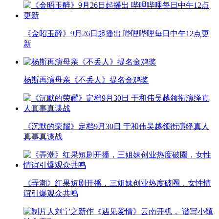
《金昭玉醉》9月26日起播出 哔哩哔哩每日中午12点更
新
杨斯再演母亲《不丢人》提名金鸡奖
《沉默的荣耀》定档9月30日 于和伟吴越领衔演绎真人
真事真谍战
《弄潮》红果短剧开播，三姐妹创业热度破圈，女性情
谊引爆观众共鸣