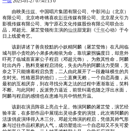
一说
2025-01-27 07:41:13
0
由映美
传媒
、中国唱片集团有限公司、中影河山（北京）
有限公司、北京咚咚锵喜欢
影视
传媒有限公司、北京星火引力
影视传媒有限公司、海宁原石文化传媒股份有限公司联合出
品，邓超元、屠芷莹领衔主演的
仙侠
甜宠剧《
千年
心动》于今
日上线爱奇艺。
该剧讲述了善良狡黠的小妖精阿麟（屠芷莹饰）在凡间临
城与胆小贪吃的小弟多肉相依为命，靠坑蒙拐骗度日，却意外
吓死了临城首富家公子程启（邓超元饰）。为救其性命，阿麟
吐出内丹，熟料竟被程启消化，失去内丹的阿麟法力受限，无
奈之下只能缠着程启负责，二人由此展开了一段趣味横生的共
生时光。性格迥异的他们，
一个
直爽无赖，一个自恋高傲，从
最初的互相厌弃，到在寻找分离之法的过程中逐渐靠近，笑料
不断。与此同时，反派势力逼近，前世纠葛也随之浮出水面，
阿麟与程启的感情也在患难与共中悄然升温。
该剧在演员阵容上亮点十足。饰演阿麟的屠芷莹，演艺经
验丰富，在多部作品中展现出灵动多变的演技，此次将阿麟的
活泼俏皮演绎得入木三分。邓超元饰演的程启，凭借其帅气形
象与过往作品积累的人气，成功塑造出一个自恋却又不失可爱