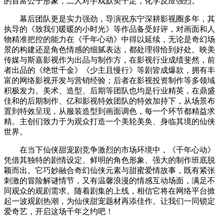
的首富公子形象，二人对手戏默契十足，化学反应强烈。
幕后团队更是实力强劲，导演祝东宁深耕影视圈多年，其
执导的《致我们暖暖的小时光》等作品备受好评，对画面和人
物精准把控的能力在《千年心动》中得以延续，无论是奇幻场
景的构建还是角色情感的细腻表达，都处理得恰到好处。映美
传媒与斯嘉影视作为出品与制作方，在影视行业成绩斐然，前
者出品的《绝世千金》《少主且慢行》等剧皆成爆款，拥有丰
富的网络影视开发与营销经验；后者在影视投资制作等多领域
积极发力。美术、造型、后期等团队也均是行业精英，在鼎盛
佳和的后期制作、亿和影视特效团队的特效加持下，从场景布
置到特效呈现，从服装造型到画面调色，每一个环节都精益求
精。主创们致力于为观众打造一个美轮美奂、身临其境的仙侠
世界。
在当下仙侠甜宠剧竞争激烈的市场环境中，《千年心动》
凭借其独特的剧情设定、鲜明的角色形象、强大的制作班底脱
颖而出。它巧妙融合奇幻仙侠元素与甜蜜爱情故事，既有紧张
刺激的冒险解谜情节，又有温馨浪漫的情感互动场面，满足不
同观众的观剧需求。随着剧集的上线，相信它将在网络平台掀
起一波观剧热潮，为仙侠甜宠题材再添佳作。让我们一同锁定
爱奇艺，开启这场千年之约吧！