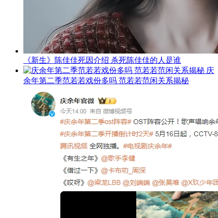
《新生》陈佳佳死因介绍 杀死陈佳佳的人是谁
庆
余年第二季范若若戏份多吗 范若若范闲关系揭秘