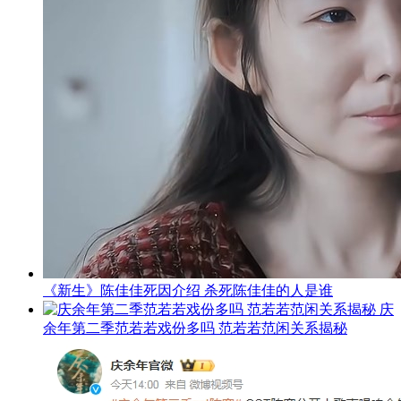
《新生》陈佳佳死因介绍 杀死陈佳佳的人是谁
庆
余年第二季范若若戏份多吗 范若若范闲关系揭秘