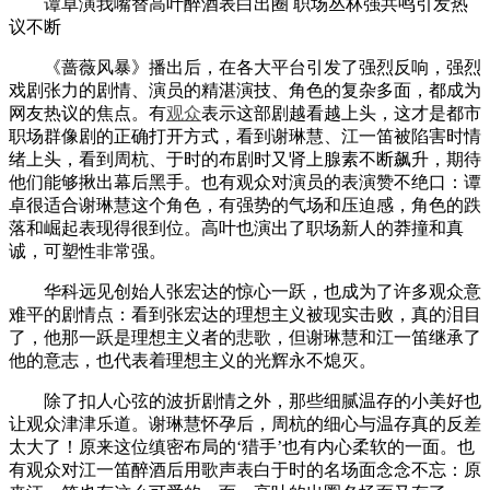
谭卓演我嘴替高叶醉酒表白出圈 职场丛林强共鸣引发热
议不断
《蔷薇风暴》播出后，在各大平台引发了强烈反响，强烈
戏剧张力的剧情、演员的精湛演技、角色的复杂多面，都成为
网友热议的焦点。有
观众
表示这部剧越看越上头，这才是都市
职场群像剧的正确打开方式，看到谢琳慧、江一笛被陷害时情
绪上头，看到周杭、于时的布剧时又肾上腺素不断飙升，期待
他们能够揪出幕后黑手。也有观众对演员的表演赞不绝口：谭
卓很适合谢琳慧这个角色，有强势的气场和压迫感，角色的跌
落和崛起表现得很到位。高叶也演出了职场新人的莽撞和真
诚，可塑性非常强。
华科远见创始人张宏达的惊心一跃，也成为了许多观众意
难平的剧情点：看到张宏达的理想主义被现实击败，真的泪目
了，他那一跃是理想主义者的悲歌，但谢琳慧和江一笛继承了
他的意志，也代表着理想主义的光辉永不熄灭。
除了扣人心弦的波折剧情之外，那些细腻温存的小美好也
让观众津津乐道。谢琳慧怀孕后，周杭的细心与温存真的反差
太大了！原来这位缜密布局的‘猎手’也有内心柔软的一面。也
有观众对江一笛醉酒后用歌声表白于时的名场面念念不忘：原