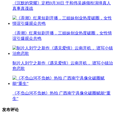
《沉默的荣耀》定档9月30日 于和伟吴越领衔演绎真人
真事真谍战
《弄潮》红果短剧开播，三姐妹创业热度破圈，女性情
谊引爆观众共鸣
制片人刘宁之新作《遇见爱情》云南开机， 谱写小镇治
愈恋歌
《不负山河不负她》热拍 广西南宁具像化破圈赋能“重
生”
发布评论