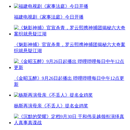
福建电视剧《家事法庭》今日开播
《魅影神捕》官宣杀青，罗云熙携神捕团揭秘六大奇案
织就悬疑江湖
《金昭玉醉》9月26日起播出 哔哩哔哩每日中午12点更
新
杨斯再演母亲《不丢人》提名金鸡奖