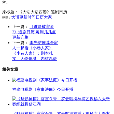
容。
原标题：《大话大话西游》追剧日历
大话
更新
时间
日历
大家
标签：
上一篇：
《谁是被害者
2》追剧日历 每周几几点
更新几集
下一篇：
李光洁推荐全家
人一起看《小巷人家》
《小巷人家》：剧本扎
实、人物饱满、内核温暖
相关文章
福建电视剧《家事法庭》今日开播
《魅影神捕》官宣杀青，罗云熙携神捕团揭秘六大奇案