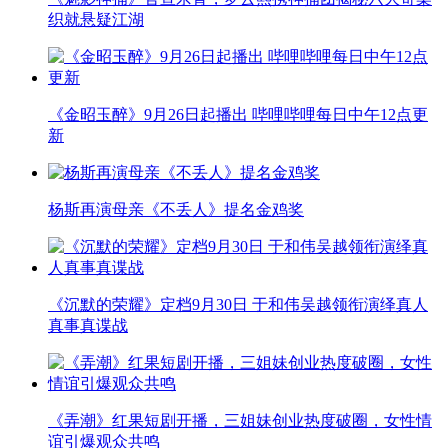
织就悬疑江湖
《金昭玉醉》9月26日起播出 哔哩哔哩每日中午12点更
新
杨斯再演母亲《不丢人》提名金鸡奖
《沉默的荣耀》定档9月30日 于和伟吴越领衔演绎真人
真事真谍战
《弄潮》红果短剧开播，三姐妹创业热度破圈，女性情
谊引爆观众共鸣