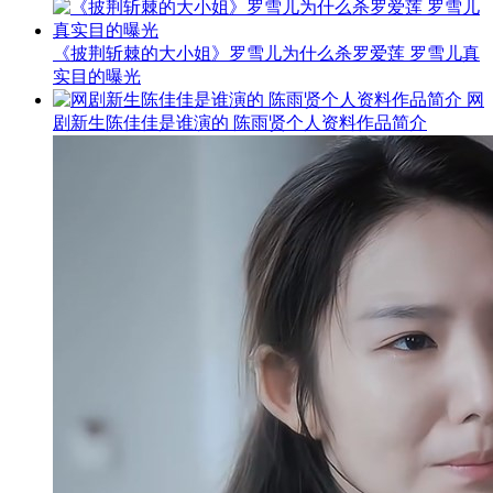
《披荆斩棘的大小姐》罗雪儿为什么杀罗爱莲 罗雪儿真
实目的曝光
网
剧新生陈佳佳是谁演的 陈雨贤个人资料作品简介