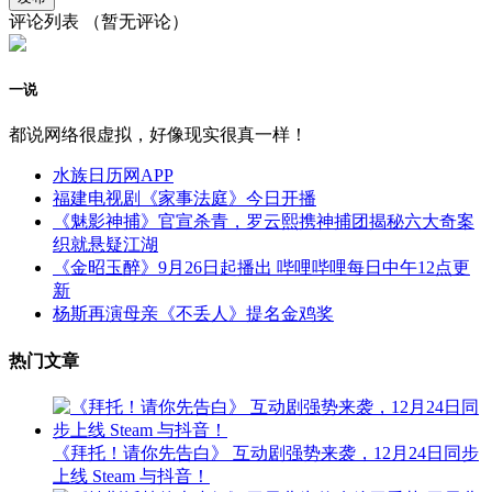
评论列表
（暂无评论）
一说
都说网络很虚拟，好像现实很真一样！
水族日历网APP
福建电视剧《家事法庭》今日开播
《魅影神捕》官宣杀青，罗云熙携神捕团揭秘六大奇案
织就悬疑江湖
《金昭玉醉》9月26日起播出 哔哩哔哩每日中午12点更
新
杨斯再演母亲《不丢人》提名金鸡奖
热门文章
《拜托！请你先告白》 互动剧强势来袭，12月24日同步
上线 Steam 与抖音！