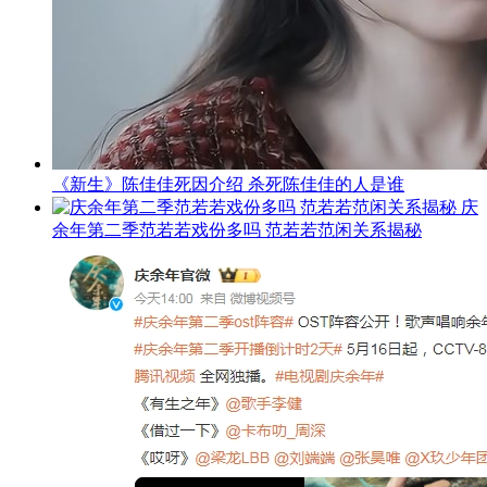
《新生》陈佳佳死因介绍 杀死陈佳佳的人是谁
庆
余年第二季范若若戏份多吗 范若若范闲关系揭秘