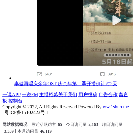
李健再唱庆余年OST 庆余年第二季开播倒计时2天
一说APP
一说FM
主播招募
关于我们
用户投稿
广告合作
留言
板
控制台
Copyright © 2022, All Rights Reserved Powered By
ww.1shuo.me
| 粤ICP备15102423号-1
网站数据概况 -
最近活跃访客
65
今日访问量
2,163
昨日访问量
3,339
本月访问量
46,119