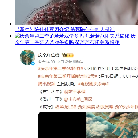
《新生》陈佳佳死因介绍 杀死陈佳佳的人是谁
庆
余年第二季范若若戏份多吗 范若若范闲关系揭秘