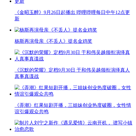
《金昭玉醉》9月26日起播出 哔哩哔哩每日中午12点更
新
杨斯再演母亲《不丢人》提名金鸡奖
《沉默的荣耀》定档9月30日 于和伟吴越领衔演绎真人
真事真谍战
《弄潮》红果短剧开播，三姐妹创业热度破圈，女性情
谊引爆观众共鸣