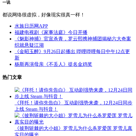
一说
都说网络很虚拟，好像现实很真一样！
水族日历网APP
福建电视剧《家事法庭》今日开播
《魅影神捕》官宣杀青，罗云熙携神捕团揭秘六大奇案
织就悬疑江湖
《金昭玉醉》9月26日起播出 哔哩哔哩每日中午12点更
新
杨斯再演母亲《不丢人》提名金鸡奖
热门文章
《拜托！请你先告白》 互动剧强势来袭，12月24日同步
上线 Steam 与抖音！
《披荆斩棘的大小姐》罗雪儿为什么杀罗爱莲 罗雪儿真
实目的曝光