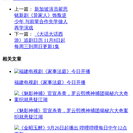
上一篇：
新加坡演员翟思
铭新剧《异家人》饰叛逆
少年 与前辈合作先学做人
再学演戏
下一篇：
《大话大话西
游》追剧日历 11月8日起
每周三到周日更新1集
相关文章
福建电视剧《家事法庭》今日开播
《魅影神捕》官宣杀青，罗云熙携神捕团揭秘六大奇案
织就悬疑江湖