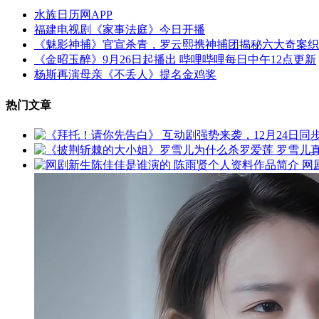
水族日历网APP
福建电视剧《家事法庭》今日开播
《魅影神捕》官宣杀青，罗云熙携神捕团揭秘六大奇案织
《金昭玉醉》9月26日起播出 哔哩哔哩每日中午12点更新
杨斯再演母亲《不丢人》提名金鸡奖
热门文章
网