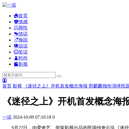
首页
情感
两性
情话
挽回
说说
笑话
时尚
影视
首页
影视
《迷径之上》开机首发概念海报 郭麒麟领衔演绎民
《迷径之上》开机首发概念海报
一说
2024-10-09 07:10:18
0
9月27日，由爱奇艺、华策影视出品的民国传奇
剧集
《迷径