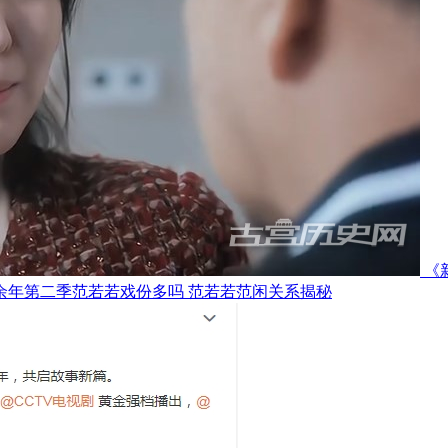
《
余年第二季范若若戏份多吗 范若若范闲关系揭秘