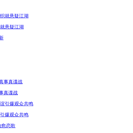
就悬疑江湖
真事真谍战
引爆观众共鸣