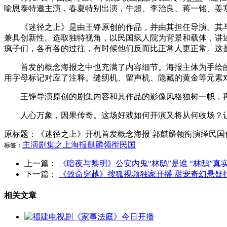
喻恩泰特邀主演，春夏特别出演，牛超、李治良、蒋一铭、姜
《迷径之上》是由王铮原创的作品，并由其担任导演。其与
兼具创新性。选取独特视角，以民国疯人院为背景和载体，讲
疯子们，各有各的过往，有时候他们反而比正常人更正常。这
首发的概念海报之中也充满了内容细节。海报主体为手绘的
用字母标记对应了注释。缝纫机、留声机、隐藏的黄金等元素
王铮导演原创的剧集内容和其作品的影像风格独树一帜，再
人心万象，因果传奇。这场好戏如何开演又将从何收场？让
原标题：《迷径之上》开机首发概念海报 郭麒麟领衔演绎民国
主演
剧集
之上
海报
麒麟
领衔
民国
标签：
上一篇：
《暗夜与黎明》公安内鬼“林鸱”是谁 “林鸱”真
下一篇：
《致命穿越》搜狐视频独家开播 甜宠奇幻悬疑
相关文章