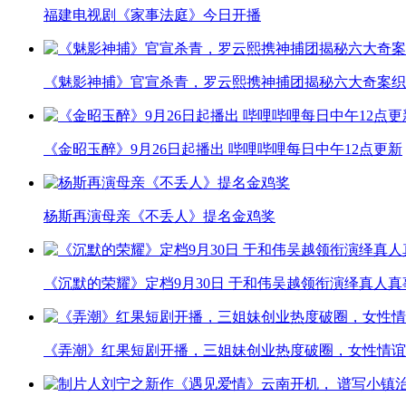
福建电视剧《家事法庭》今日开播
《魅影神捕》官宣杀青，罗云熙携神捕团揭秘六大奇案织
《金昭玉醉》9月26日起播出 哔哩哔哩每日中午12点更新
杨斯再演母亲《不丢人》提名金鸡奖
《沉默的荣耀》定档9月30日 于和伟吴越领衔演绎真人
《弄潮》红果短剧开播，三姐妹创业热度破圈，女性情谊