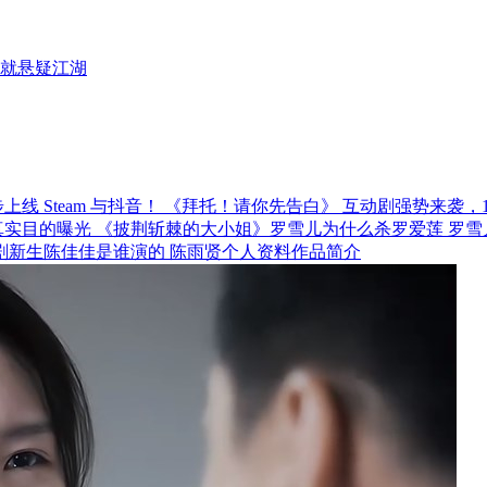
就悬疑江湖
《拜托！请你先告白》 互动剧强势来袭，12月
《披荆斩棘的大小姐》罗雪儿为什么杀罗爱莲 罗雪
剧新生陈佳佳是谁演的 陈雨贤个人资料作品简介