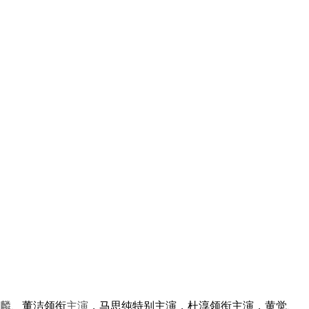
麟
、董洁领衔
主演
，马思纯特别主演，杜淳领衔主演，黄觉、