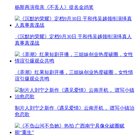
杨斯再演母亲《不丢人》提名金鸡奖
《沉默的荣耀》定档9月30日 于和伟吴越领衔演绎真人
真事真谍战
《弄潮》红果短剧开播，三姐妹创业热度破圈，女性情
谊引爆观众共鸣
制片人刘宁之新作《遇见爱情》云南开机， 谱写小镇治
愈恋歌