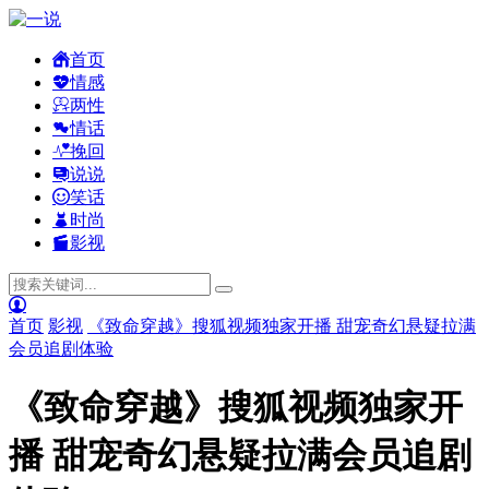
首页
情感
两性
情话
挽回
说说
笑话
时尚
影视
首页
影视
《致命穿越》搜狐视频独家开播 甜宠奇幻悬疑拉满
会员追剧体验
《致命穿越》搜狐视频独家开
播 甜宠奇幻悬疑拉满会员追剧