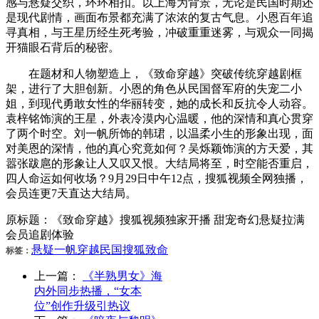
感与悬疑交织，环环相扣。以上海为背景，无论是民国时期还
是现代剧情，画面布景都充满了浓浓的复古气息。小恩百年追
寻真相，与王星历经生死考验，冲破重重迷雾，与观众一同揭
开猫眼石背后的秘密。
在题材和人物塑造上，《致命穿越》突破传统穿越剧框
架，进行了大胆创新。小恩的角色从民国督军府的失宠二小
姐，到现代勇敢女性的华丽转变，她的成长和反抗令人动容。
袁梓铭饰演的王星，外表冷漠内心温暖，他的深情和真心贯穿
了两个时空。刘一帆所饰的韩珺，以温柔小生的形象出现，面
对美恩的深情，他的真心究竟如何？吴烁颖饰演的方天爱，其
嚣张跋扈的形象让人又叹又恨。大结局将至，时空能否重启，
四人命运如何收场？9月29日中午12点，搜狐视频全网独播，
会员连更7天直达大结局。
原标题：《致命穿越》搜狐视频独家开播 甜宠奇幻悬疑拉满
会员追剧体验
悬疑
一帆
穿越
民国
搜狐
致命
标签：
上一篇：
《半熟男女》海
内外同步热播，“女本
位”创作升级引热议