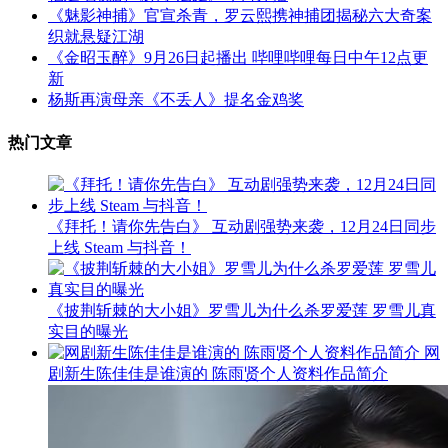
《魅影神捕》官宣杀青，罗云熙携神捕团揭秘六大奇案
织就悬疑江湖
《金昭玉醉》9月26日起播出 哔哩哔哩每日中午12点更
新
杨斯再演母亲《不丢人》提名金鸡奖
热门文章
《拜托！请你先告白》 互动剧强势来袭，12月24日同步
上线 Steam 与抖音！
《披荆斩棘的大小姐》罗雪儿为什么杀罗爱莲 罗雪儿真
实目的曝光
网
剧新生陈佳佳是谁演的 陈雨贤个人资料作品简介