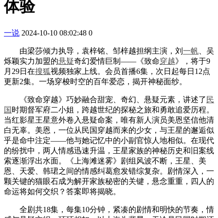
体验
一说
2024-10-10 08:02:48
0
由梁莎倾力执导，袁梓铭、邹梓越担纲主演，刘
一帆
、吴
烁颖实力加盟的
悬疑
奇幻爱情巨制——《致命
穿越
》，将于9
月29日在
搜狐
视频独家上线。会员首播6集，次日起每日12点
更新2集。一场穿梭时空的百年爱恋，揭开神秘面纱。
《致命穿越》巧妙融合甜宠、奇幻、悬疑元素，讲述了
民
国
时期督军府二小姐，跨越世纪的探秘之旅和勇敢追爱历程。
当红影星王星意外卷入悬疑命案，唯有新人演员美恩坚信他清
白无辜。美恩，一位从民国穿越而来的少女，与王星的邂逅似
乎是命中注定——他与她记忆中的小副官惊人地相似。在现代
的纷扰中，两人情感迅速升温，王星家族的神秘历史和旧案线
索逐渐浮出水面。《上海滩迷雾》剧组风波不断，王星、美
恩、天爱、韩珺之间的情感纠葛愈发错综复杂。剧情深入，一
颗关键的猫眼石成为解开家族秘密的关键，悬念重重，四人的
命运将如何交织？答案即将揭晓。
全剧共18集，每集10分钟，紧凑的剧情和明快的节奏，情