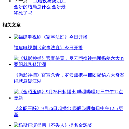
下一篇：
《暗夜与黎明》
金妍的结局是什么 金妍最
终死了吗
相关文章
福建电视剧《家事法庭》今日开播
《魅影神捕》官宣杀青，罗云熙携神捕团揭秘六大奇案
织就悬疑江湖
《金昭玉醉》9月26日起播出 哔哩哔哩每日中午12点更
新