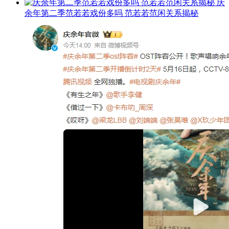
庆
余年第二季范若若戏份多吗 范若若范闲关系揭秘