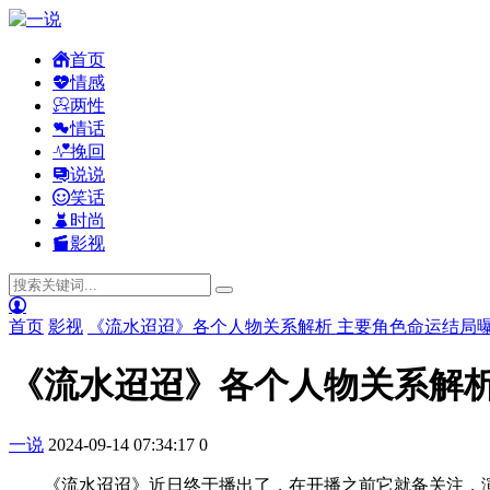
首页
情感
两性
情话
挽回
说说
笑话
时尚
影视
首页
影视
《流水迢迢》各个人物关系解析 主要角色命运结局
《流水迢迢》各个人物关系解析
一说
2024-09-14 07:34:17
0
《流水迢迢》近日终于播出了，在开播之前它就备关注，演