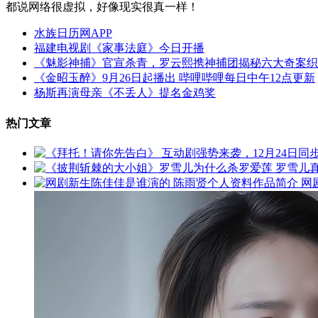
都说网络很虚拟，好像现实很真一样！
水族日历网APP
福建电视剧《家事法庭》今日开播
《魅影神捕》官宣杀青，罗云熙携神捕团揭秘六大奇案织
《金昭玉醉》9月26日起播出 哔哩哔哩每日中午12点更新
杨斯再演母亲《不丢人》提名金鸡奖
热门文章
网