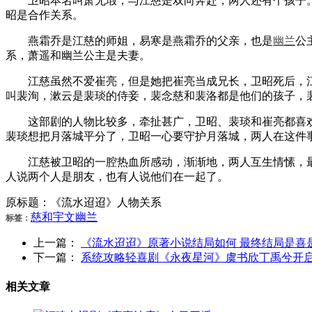
卫昭本名叫萧无瑕，与江慈是双向奔赴，两人还有个孩子。
昭是合作关系。
燕霜乔是江慈的师姐，易寒是燕霜乔的父亲，也是
幽兰
公
系，萧遥和幽兰公主是夫妻。
江慈虽然不爱崔亮，但是她把崔亮当成兄长，卫昭死后，江
叫裴洵，漱云是裴琰的侍妾，裴念慈和裴洛都是他们的孩子，
这部剧的人物比较多，牵扯甚广，卫昭、裴琰和崔亮都喜欢
裴琰想把月落城平分了，卫昭一心要守护月落城，两人在这件
江慈被卫昭的一腔热血所感动，渐渐地，两人互生情愫，最后
人说两个人是朋友，也有人说他们在一起了。
原标题：《流水迢迢》人物关系
慈和
宇文
幽兰
标签：
上一篇：
《流水迢迢》原著小说结局如何 最终结局是喜
下一篇：
系统攻略轻喜剧《永夜星河》虞书欣丁禹兮开
相关文章