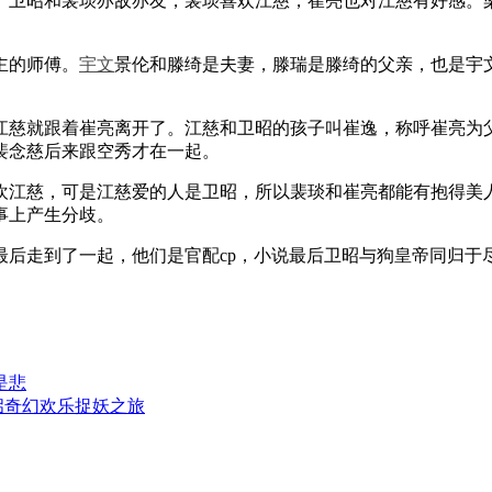
卫昭和裴琰亦敌亦友，裴琰喜欢江慈，崔亮也对江慈有好感。梁
主的师傅。
宇文
景伦和滕绮是夫妻，滕瑞是滕绮的父亲，也是宇
慈就跟着崔亮离开了。江慈和卫昭的孩子叫崔逸，称呼崔亮为父
裴念慈后来跟空秀才在一起。
江慈，可是江慈爱的人是卫昭，所以裴琰和崔亮都能有抱得美人
事上产生分歧。
走到了一起，他们是官配cp，小说最后卫昭与狗皇帝同归于
是悲
启奇幻欢乐捉妖之旅