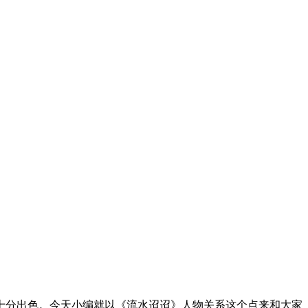
分出色。今天小编就以《流水迢迢》人物关系这个点来和大家