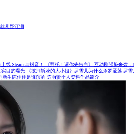
就悬疑江湖
《拜托！请你先告白》 互动剧强势来袭，12月
《披荆斩棘的大小姐》罗雪儿为什么杀罗爱莲 罗雪
剧新生陈佳佳是谁演的 陈雨贤个人资料作品简介