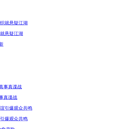
就悬疑江湖
真事真谍战
引爆观众共鸣