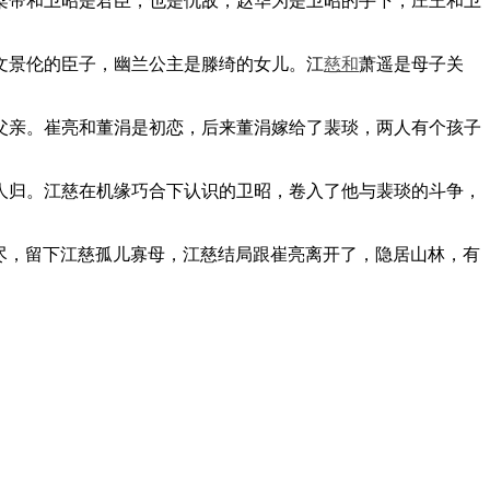
帝和卫昭是君臣，也是仇敌，赵华为是卫昭的手下，庄王和卫
文景伦的臣子，幽兰公主是滕绮的女儿。江
慈和
萧遥是母子关
亲。崔亮和董涓是初恋，后来董涓嫁给了裴琰，两人有个孩子
归。江慈在机缘巧合下认识的卫昭，卷入了他与裴琰的斗争，
尽，留下江慈孤儿寡母，江慈结局跟崔亮离开了，隐居山林，有