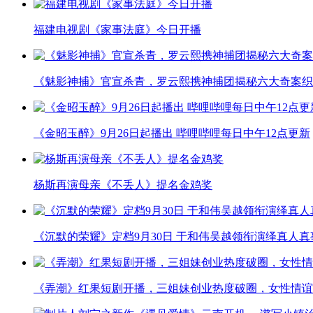
福建电视剧《家事法庭》今日开播
《魅影神捕》官宣杀青，罗云熙携神捕团揭秘六大奇案织
《金昭玉醉》9月26日起播出 哔哩哔哩每日中午12点更新
杨斯再演母亲《不丢人》提名金鸡奖
《沉默的荣耀》定档9月30日 于和伟吴越领衔演绎真人
《弄潮》红果短剧开播，三姐妹创业热度破圈，女性情谊