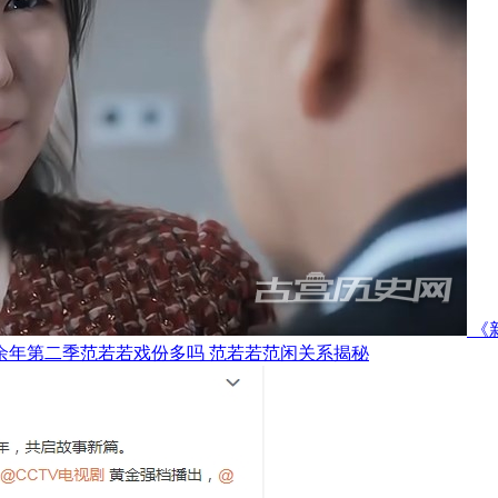
《
余年第二季范若若戏份多吗 范若若范闲关系揭秘