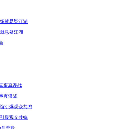
就悬疑江湖
真事真谍战
引爆观众共鸣