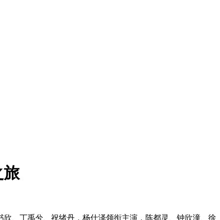
之旅
书欣、丁禹兮、祝绪丹，杨仕泽领衔主演，陈都灵、钟欣潼、徐