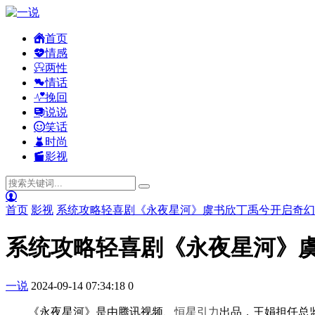
首页
情感
两性
情话
挽回
说说
笑话
时尚
影视
首页
影视
系统攻略轻喜剧《永夜星河》虞书欣丁禹兮开启奇幻
系统攻略轻喜剧《永夜星河》
一说
2024-09-14 07:34:18
0
《永夜星河》是由腾讯视频、
恒星
引力
出品，王娟担任总