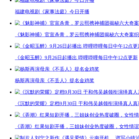
福建电视剧《家事法庭》今日开播
《魅影神捕》官宣杀青，罗云熙携神捕团揭秘六大奇案织
《金昭玉醉》9月26日起播出 哔哩哔哩每日中午12点更新
杨斯再演母亲《不丢人》提名金鸡奖
《沉默的荣耀》定档9月30日 于和伟吴越领衔演绎真人
《弄潮》红果短剧开播，三姐妹创业热度破圈，女性情谊