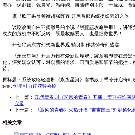
海乔、保剑锋、张晨光、温峥嵘、海陆特别主演，于朦胧、费
虞书欣丁禹兮领衔超强阵容 开启首部系统捉妖奇幻之旅
该剧改编自白羽摘雕弓的小说《黑
莲花
攻略手册》，讲述
次次的危机中不断反转，既是救赎爱人，也是拯救世界！
开创绝美东方幻想新世界观 精良制作共铸奇幻盛宴
《永夜星河》开启万物有爱新世界观，寓意着即使在最黑暗
化，深受观众认可，对创新的追求、画面质感和细节的把控，
待。
原标题：系统攻略轻喜剧《永夜星河》虞书欣丁禹兮开启奇幻
恒星
引力
莲花
轻喜剧
标签：
上一篇：
现代青春剧《迎风的青春》开播，李羽桐饰演
实录
下一篇：
《迎风的青春》火热开播 “吉吉国王”刘冠麟化
相关文章