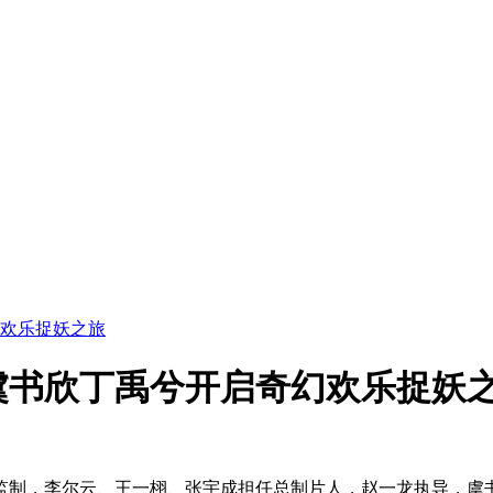
欢乐捉妖之旅
虞书欣丁禹兮开启奇幻欢乐捉妖
监制，李尔云、王一栩、张宇成担任总制片人，赵一龙执导，虞