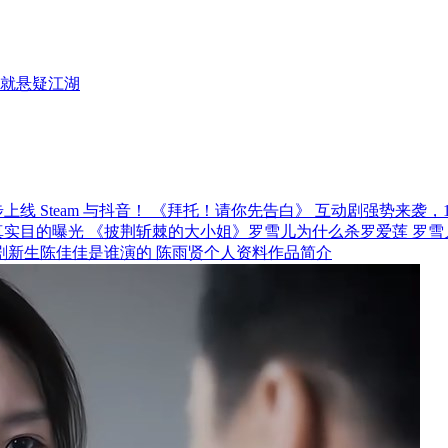
就悬疑江湖
《拜托！请你先告白》 互动剧强势来袭，12月
《披荆斩棘的大小姐》罗雪儿为什么杀罗爱莲 罗雪
剧新生陈佳佳是谁演的 陈雨贤个人资料作品简介