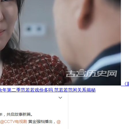
《
余年第二季范若若戏份多吗 范若若范闲关系揭秘