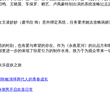
启鸣、王晓晨、车保罗、赖艺、卢禹豪特别出演的系统攻略
轻喜
女主凌妙妙（虞书欣 饰）意外绑定系统，任务要求她去攻略病娇
的时刻，也有爱与希望的存在。作为《永夜星河》的出品方和制
都更进一步的体现了恒星引力的制作水准。致力于为观众带来一
欢乐捉妖之旅
胡秋敏演绎两代人的青春成长
身潮男开启欢喜日常