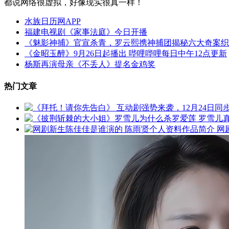
都说网络很虚拟，好像现实很真一样！
水族日历网APP
福建电视剧《家事法庭》今日开播
《魅影神捕》官宣杀青，罗云熙携神捕团揭秘六大奇案织
《金昭玉醉》9月26日起播出 哔哩哔哩每日中午12点更新
杨斯再演母亲《不丢人》提名金鸡奖
热门文章
网