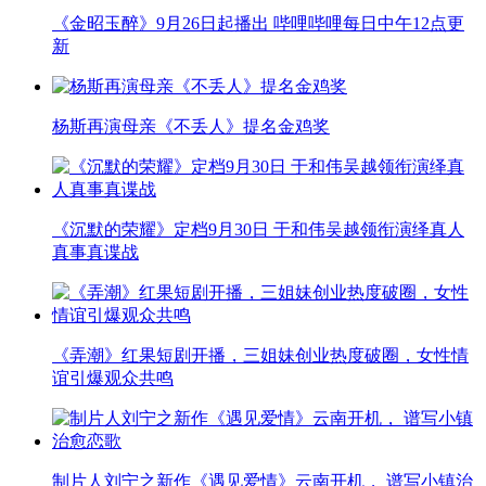
《金昭玉醉》9月26日起播出 哔哩哔哩每日中午12点更
新
杨斯再演母亲《不丢人》提名金鸡奖
《沉默的荣耀》定档9月30日 于和伟吴越领衔演绎真人
真事真谍战
《弄潮》红果短剧开播，三姐妹创业热度破圈，女性情
谊引爆观众共鸣
制片人刘宁之新作《遇见爱情》云南开机， 谱写小镇治