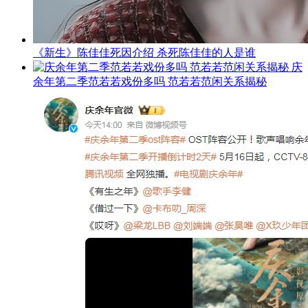
《新生》陈佳佳死因介绍 杀死陈佳佳的人是谁
庆
余年第二季范若若戏份多吗 范若若范闲关系揭秘