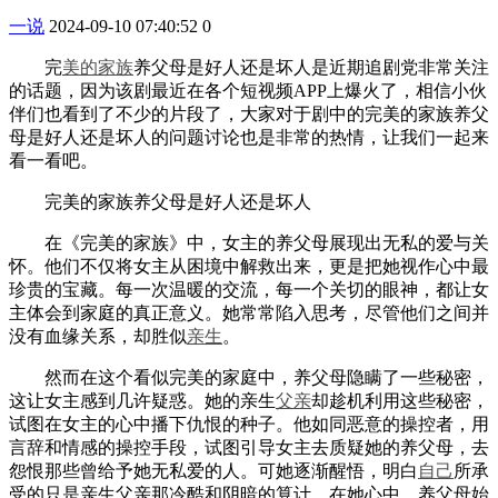
一说
2024-09-10 07:40:52
0
完
美的
家族
养父母是好人还是坏人是近期追剧党非常关注
的话题，因为该剧最近在各个短视频APP上爆火了，相信小伙
伴们也看到了不少的片段了，大家对于剧中的完美的家族养父
母是好人还是坏人的问题讨论也是非常的热情，让我们一起来
看一看吧。
完美的家族养父母是好人还是坏人
在《完美的家族》中，女主的养父母展现出无私的爱与关
怀。他们不仅将女主从困境中解救出来，更是把她视作心中最
珍贵的宝藏。每一次温暖的交流，每一个关切的眼神，都让女
主体会到家庭的真正意义。她常常陷入思考，尽管他们之间并
没有血缘关系，却胜似
亲生
。
然而在这个看似完美的家庭中，养父母隐瞒了一些秘密，
这让女主感到几许疑惑。她的亲生
父亲
却趁机利用这些秘密，
试图在女主的心中播下仇恨的种子。他如同恶意的操控者，用
言辞和情感的操控手段，试图引导女主去质疑她的养父母，去
怨恨那些曾给予她无私爱的人。可她逐渐醒悟，明白
自己
所承
受的只是亲生父亲那冷酷和阴暗的算计。在她心中，养父母始