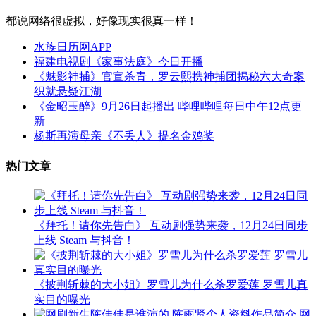
都说网络很虚拟，好像现实很真一样！
水族日历网APP
福建电视剧《家事法庭》今日开播
《魅影神捕》官宣杀青，罗云熙携神捕团揭秘六大奇案
织就悬疑江湖
《金昭玉醉》9月26日起播出 哔哩哔哩每日中午12点更
新
杨斯再演母亲《不丢人》提名金鸡奖
热门文章
《拜托！请你先告白》 互动剧强势来袭，12月24日同步
上线 Steam 与抖音！
《披荆斩棘的大小姐》罗雪儿为什么杀罗爱莲 罗雪儿真
实目的曝光
网