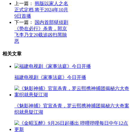
上一篇：
韩版以家人之名
正式定档 将于2024年10月
9日首播
下一篇：
国内首部狱侦剧
《势在必行》杀青，郭京
飞李乃文20载追凶扫黑除
恶
相关文章
福建电视剧《家事法庭》今日开播
《魅影神捕》官宣杀青，罗云熙携神捕团揭秘六大奇案
织就悬疑江湖