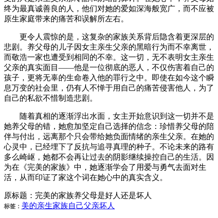
终为最真诚善良的人，他们对她的爱如深海般宽广，而不应被
原生家庭带来的痛苦和误解所左右。
更令人震惊的是，这复杂的家族关系背后隐含着更深层的
悲剧。养父母的儿子因女主亲生父亲的黑暗行为而不幸离世，
而敬浩一家也遭受到相同的不幸。这一切，无不表明女主亲生
父亲的真实面目——他是一位彻底的恶人，不仅伤害着自己的
孩子，更将无辜的生命卷入他的罪行之中。即使在如今这个瞬
息万变的社会里，仍有人不惮于用自己的痛苦侵害他人，为了
自己的私欲不惜制造悲剧。
随着真相的逐渐浮出水面，女主开始意识到这一切并不是
她养父母的错，她愈加坚定自己选择的信念：珍惜养父母的陪
伴与付出，远离那个只会带给她负面情绪的亲生父亲。在她的
心灵中，已经埋下了反抗与追寻真理的种子。不论未来的路有
多么崎岖，她都不会再让过去的阴影继续操控自己的生活。因
为在《完美的家族》中，她逐渐学会了用爱与勇气去面对生
活，从而印证了家这个词在她心中的真实含义。
原标题：完美的家族养父母是好人还是坏人
美的
亲生
家族
自己
父亲
坏人
标签：