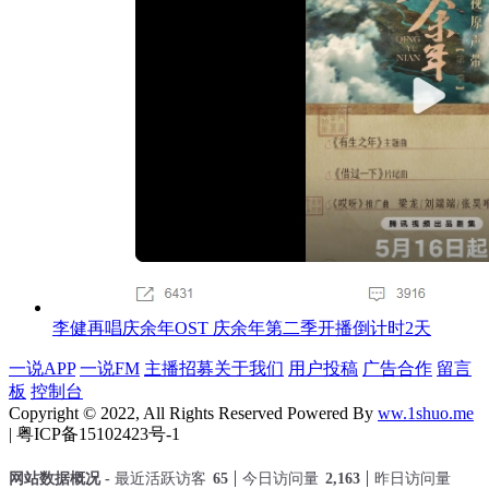
李健再唱庆余年OST 庆余年第二季开播倒计时2天
一说APP
一说FM
主播招募
关于我们
用户投稿
广告合作
留言
板
控制台
Copyright © 2022, All Rights Reserved Powered By
ww.1shuo.me
| 粤ICP备15102423号-1
网站数据概况 -
最近活跃访客
65
今日访问量
2,163
昨日访问量