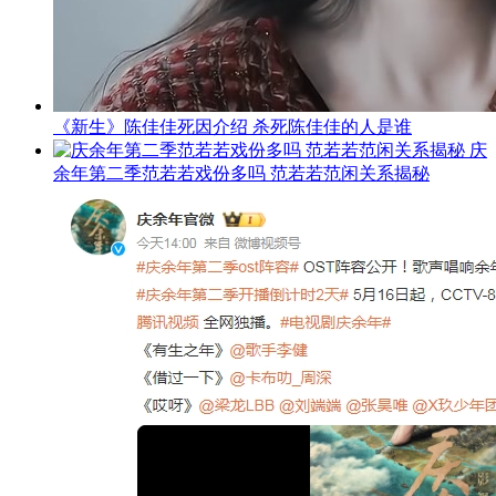
《新生》陈佳佳死因介绍 杀死陈佳佳的人是谁
庆
余年第二季范若若戏份多吗 范若若范闲关系揭秘