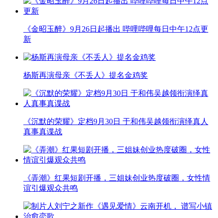
《金昭玉醉》9月26日起播出 哔哩哔哩每日中午12点更
新
杨斯再演母亲《不丢人》提名金鸡奖
《沉默的荣耀》定档9月30日 于和伟吴越领衔演绎真人
真事真谍战
《弄潮》红果短剧开播，三姐妹创业热度破圈，女性情
谊引爆观众共鸣