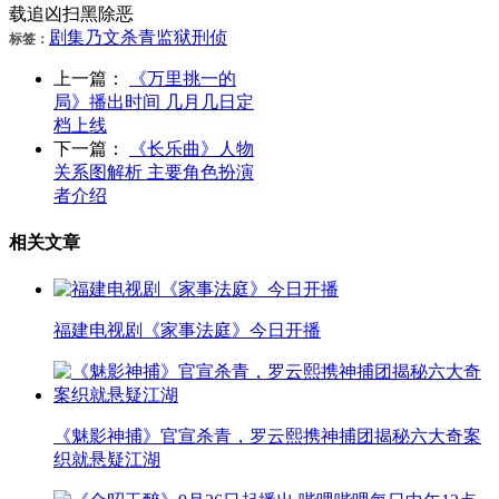
载追凶扫黑除恶
剧集
乃文
杀青
监狱
刑侦
标签：
上一篇：
《万里挑一的
局》播出时间 几月几日定
档上线
下一篇：
《长乐曲》人物
关系图解析 主要角色扮演
者介绍
相关文章
福建电视剧《家事法庭》今日开播
《魅影神捕》官宣杀青，罗云熙携神捕团揭秘六大奇案
织就悬疑江湖