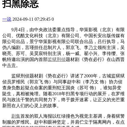
扫黑除恶
一说
2024-09-11 07:29:45
0
9月4日，由中央政法委重点指导，华策影视（北京）有限
公司、优酷文化科技（北京）有限公司、中国长安出版传媒有
限公司出品，景宁华策影视有限公司联合出品，吕行执导，马
伪八编剧，言瑾担任总制片人，郭京飞、李
乃文
领衔主演，吴
晓亮、苏可、吴昊宸特别主演，杨一威、翟小兴、李传缨、张
帆特邀出演的国内首部
监狱
刑侦
题材剧《势在必行》在山西晋
中
杀青
。
监狱刑侦题材剧《势在必行》讲述了2000年，古城监狱狱
侦员罗维民（郭京飞 饰）与同事赵中和（李乃文 饰）协力侦
查身负数起疑点命案的重刑犯王国炎（苏可 饰），谁知异变
陡生，真相被掩埋。随着2018年扫黑专项行动的展开，在罗维
民与政法干警的共同努力下，终于拨开迷雾，让正义的光芒重
新照在人们的心灵上的故事。
剧集
首发的双人海报以红绿撞色为视觉主基调，身着狱警
制服的罗维民、赵中和眼神坚定，并肩伫立于隔离网内，在点