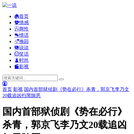
首页
情感
两性
情话
挽回
说说
笑话
时尚
影视
首页
影视
国内首部狱侦剧《势在必行》杀青，郭京飞李乃文
20载追凶扫黑除恶
国内首部狱侦剧《势在必行》
杀青，郭京飞李乃文20载追凶