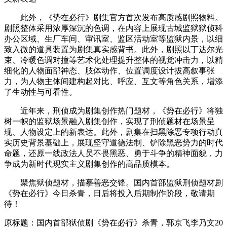
此外，《势在必行》剧集官方首次发布高质感剧照物料。
剧照整体采用浓厚深沉的色调，在内容上展现古城监狱狱侦科
办公区域、生厂车间、审讯室、监区活动室等监狱内景，以细
致入微的道具装置为剧集真实感背书。此外，剧照以丁达尔光
束、冷暖色调对撞等艺术化处理提升整体的视觉冲击力，以精
细化的人物面部神态、肢体动作、位置调度设计拔高叙事张
力，为人物主体间建构起对比、呼应、互文等角色关系，增添
了生动性与可看性。
近年来，刑侦成为剧集创作热门题材，《势在必行》将独
树一帜的监狱场景融入剧集创作，实现了刑侦题材在场景呈
现、人物设定上的新表达。此外，剧集在扫黑除恶专项行动真
实历史背景基础上，展现坚守道德法制、铲除黑恶势力的时代
命题，还原一线政法人员不畏黑恶、勇于斗争的精神面貌，力
争成为新时代现实主义剧集创作的高品质模本。
聚焦狱侦题材，描摹善恶交锋。国内首部监狱刑侦题材剧
《势在必行》今日杀青，日后将投入后期制作阶段，敬请期
待！
原标题：国内首部狱侦剧《势在必行》杀青，郭京飞李乃文20