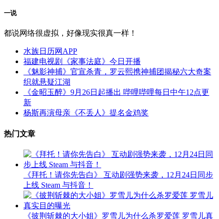
一说
都说网络很虚拟，好像现实很真一样！
水族日历网APP
福建电视剧《家事法庭》今日开播
《魅影神捕》官宣杀青，罗云熙携神捕团揭秘六大奇案
织就悬疑江湖
《金昭玉醉》9月26日起播出 哔哩哔哩每日中午12点更
新
杨斯再演母亲《不丢人》提名金鸡奖
热门文章
《拜托！请你先告白》 互动剧强势来袭，12月24日同步
上线 Steam 与抖音！
《披荆斩棘的大小姐》罗雪儿为什么杀罗爱莲 罗雪儿真