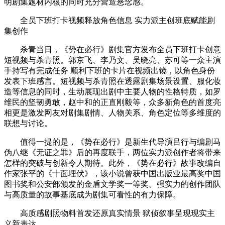
明剧集题材内核的同时充分营造悬念感。
全员下班打卡视频释放角色信息 实力派主创班底赋能剧
集创作
杀青当日，《势在必行》剧集官方发布全员下班打卡创意
短视频与杀青照。郭京飞、李乃文、吴晓亮、苏可等一众主演
手持写有完成任务 顺利下班的卡片在视频出镜，以角色身份
发表下班感言。短视频与杀青照在透露剧集场景设置、服化妆
造等信息的同时，生动展现出剧中主要人物的性格特质，如罗
维民的坚韧勇敢，赵中和的正直刚毅等，众多新角色的首度亮
相更是激发网友对剧集剧情、人物关系、角色定位等多维度的
联想与讨论。
值得一提的是，《势在必行》是新生代导演吕行与编剧马
伪八继《无证之罪》后的再度联手，两位实力派创作者将带来
怎样的突破与创新令人期待。此外，《势在必行》故事改编自
作家张平的《十面埋伏》，该小说曾获中国出版业最高奖中国
图书奖和公安部颁发的金盾文学奖一等奖。强实力的创作团队
与高质量的故事基底成为剧集可看性的有力保障。
高质感剧照物料首发还原真实情景 狱侦叙事呈现现实主
义新表达