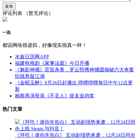
评论列表
（暂无评论）
一说
都说网络很虚拟，好像现实很真一样！
水族日历网APP
福建电视剧《家事法庭》今日开播
《魅影神捕》官宣杀青，罗云熙携神捕团揭秘六大奇案
织就悬疑江湖
《金昭玉醉》9月26日起播出 哔哩哔哩每日中午12点更
新
杨斯再演母亲《不丢人》提名金鸡奖
热门文章
《拜托！请你先告白》 互动剧强势来袭，12月24日同步