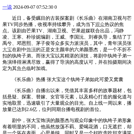
一说
2024-09-07 07:52:30
0
近日，备受瞩目的古装探案剧《长乐曲》在湖南卫视与芒
果TV同步热播，收视率持续攀升，成为当下
观众
热议的焦
点。该剧由芒果TV、湖南卫视、芒果超媒联合出品，冯静
凌、王寒、朴珍妮编剧，王威、李国沅、刘睿执导，集结了丁
禹兮、邓恩熙、茅子俊等众多实力派演员，其中，青年演员张
大宝
在剧中
饰演
的正是女主颜幸的六弟颜墨杰，是一个不折不
扣的纨绔子弟。而张大宝以其精湛的演技，将剧中纨绔子弟一
角演绎得淋漓尽致，赢得了导演的高度认可，并在拍摄期间决
定为其
角色
临时加戏。
《长乐曲》热播 张大宝这个纨绔子弟如此可爱又窝囊
《长乐曲》自播出以来，凭借其丰富多样的故事题材，包
括悬疑、探案、替嫁、女官等元素，以及精心打造的服化道与
实地取景，迅速吸引了大量观众的目光。自上线一周以来，播
放量已达到2.6亿，位列同期台播电视剧的首位。
剧中，张大宝饰演的颜墨杰与观众印象中的纨绔子弟形象
有着明显的不同，他虽然放荡不羁、爱喝花酒，口无遮拦，却
是一个坏在表面、心思单纯，同时又是一个好吃贪吃却充满笑