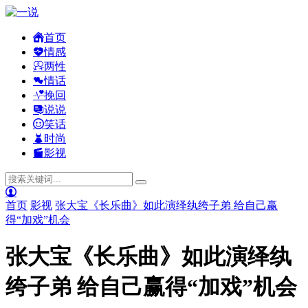
首页
情感
两性
情话
挽回
说说
笑话
时尚
影视
首页
影视
张大宝《长乐曲》如此演绎纨绔子弟 给自己赢
得“加戏”机会
张大宝《长乐曲》如此演绎纨
绔子弟 给自己赢得“加戏”机会