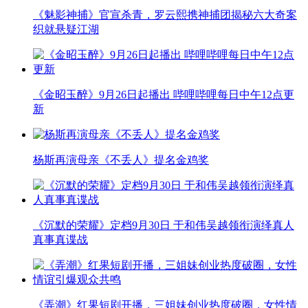
《魅影神捕》官宣杀青，罗云熙携神捕团揭秘六大奇案
织就悬疑江湖
《金昭玉醉》9月26日起播出 哔哩哔哩每日中午12点更
新
杨斯再演母亲《不丢人》提名金鸡奖
《沉默的荣耀》定档9月30日 于和伟吴越领衔演绎真人
真事真谍战
《弄潮》红果短剧开播，三姐妹创业热度破圈，女性情