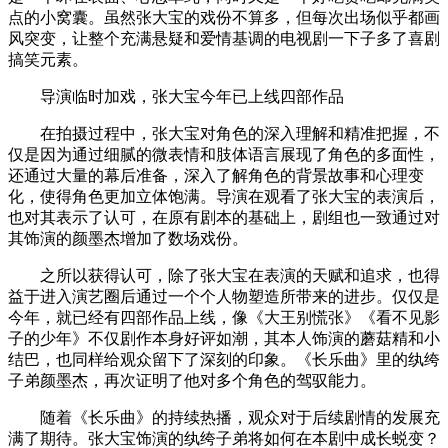
点的小窝囊。虽然张大宝的戏份不算多，但每次出场似乎都画
风突变，让整个充满悬疑和爱情基调的电视剧一下子多了喜剧
搞笑元素。
导演临时加戏，张大宝今年已上线四部作品
在拍摄过程中，张大宝对角色的深入理解和精准把握，不
仅是因为通过细腻的微表情和肢体语言展现了角色的多面性，
还通过大量的幕后准备，深入了解角色的背景故事和心理变
化，使得角色更加立体饱满。导演在观看了张大宝的表演后，
也对其表示了认可，在原有剧本的基础上，剧组也一致通过对
其饰演的颜墨杰增加了数场戏份。
之所以获得认可，除了张大宝在表演的天赋和追求，也得
益于进入演艺圈后通过一个个人物塑造所带来的进步。仅仅是
今年，就已经有四部作品上线，像《大王别慌张》《看不见影
子的少年》不仅剧作本身好评如潮，其本人饰演的蘑菇精和小
结巴，也同样给观众留下了深刻的印象。《长乐曲》里的纨绔
子弟颜墨杰，再次证明了他对多个角色的驾驭能力。
随着《长乐曲》的持续热播，观众对于后续剧情的发展充
满了期待。张大宝饰演的纨绔子弟将如何在本剧中成长蜕变？