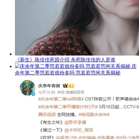
《新生》陈佳佳死因介绍 杀死陈佳佳的人是谁
庆
余年第二季范若若戏份多吗 范若若范闲关系揭秘