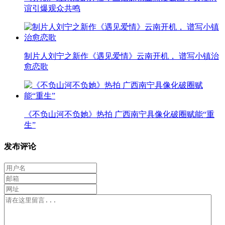
谊引爆观众共鸣
制片人刘宁之新作《遇见爱情》云南开机， 谱写小镇治
愈恋歌
《不负山河不负她》热拍 广西南宁具像化破圈赋能“重
生”
发布评论