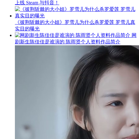
上线 Steam 与抖音！
《披荆斩棘的大小姐》罗雪儿为什么杀罗爱莲 罗雪儿真
实目的曝光
网
剧新生陈佳佳是谁演的 陈雨贤个人资料作品简介