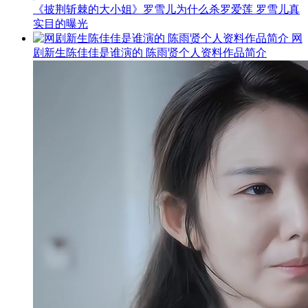
《披荆斩棘的大小姐》罗雪儿为什么杀罗爱莲 罗雪儿真
实目的曝光
网
剧新生陈佳佳是谁演的 陈雨贤个人资料作品简介