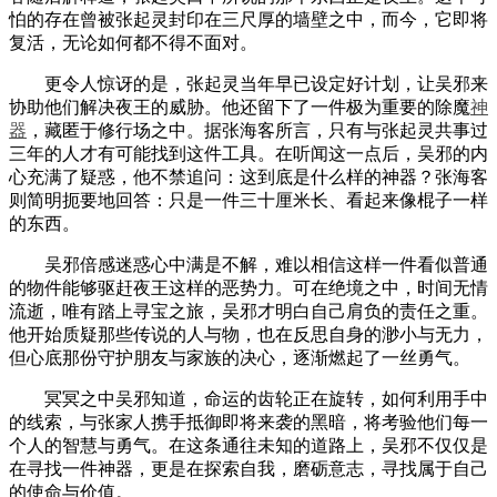
怕的存在曾被张起灵封印在三尺厚的墙壁之中，而今，它即将
复活，无论如何都不得不面对。
更令人惊讶的是，张起灵当年早已设定好计划，让吴邪来
协助他们解决夜王的威胁。他还留下了一件极为重要的除魔
神
器
，藏匿于修行场之中。据张海客所言，只有与张起灵共事过
三年的人才有可能找到这件工具。在听闻这一点后，吴邪的内
心充满了疑惑，他不禁追问：这到底是什么样的神器？张海客
则简明扼要地回答：只是一件三十厘米长、看起来像棍子一样
的东西。
吴邪倍感迷惑心中满是不解，难以相信这样一件看似普通
的物件能够驱赶夜王这样的恶势力。可在绝境之中，时间无情
流逝，唯有踏上寻宝之旅，吴邪才明白自己肩负的责任之重。
他开始质疑那些传说的人与物，也在反思自身的渺小与无力，
但心底那份守护朋友与家族的决心，逐渐燃起了一丝勇气。
冥冥之中吴邪知道，命运的齿轮正在旋转，如何利用手中
的线索，与张家人携手抵御即将来袭的黑暗，将考验他们每一
个人的智慧与勇气。在这条通往未知的道路上，吴邪不仅仅是
在寻找一件神器，更是在探索自我，磨砺意志，寻找属于自己
的使命与价值。