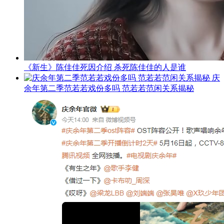
《新生》陈佳佳死因介绍 杀死陈佳佳的人是谁
庆
余年第二季范若若戏份多吗 范若若范闲关系揭秘