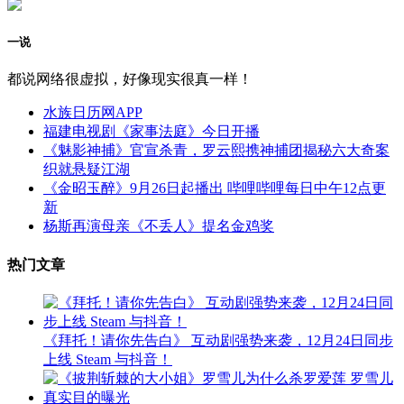
一说
都说网络很虚拟，好像现实很真一样！
水族日历网APP
福建电视剧《家事法庭》今日开播
《魅影神捕》官宣杀青，罗云熙携神捕团揭秘六大奇案
织就悬疑江湖
《金昭玉醉》9月26日起播出 哔哩哔哩每日中午12点更
新
杨斯再演母亲《不丢人》提名金鸡奖
热门文章
《拜托！请你先告白》 互动剧强势来袭，12月24日同步
上线 Steam 与抖音！