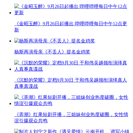
《金昭玉醉》9月26日起播出 哔哩哔哩每日中午12点更
新
杨斯再演母亲《不丢人》提名金鸡奖
《沉默的荣耀》定档9月30日 于和伟吴越领衔演绎真人
真事真谍战
《弄潮》红果短剧开播，三姐妹创业热度破圈，女性情
谊引爆观众共鸣