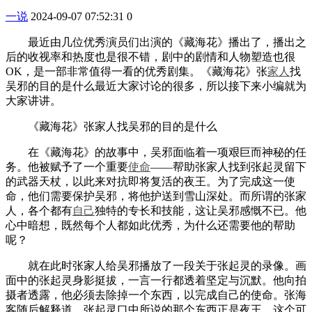
一说
2024-09-07 07:52:31
0
最近由几位优秀演员们出演的《藏海花》播出了，播出之
后的收视率和热度也是很不错，剧中的剧情和人物塑造也很
OK，是一部非常值得一看的优秀剧集。《藏海花》张
家人
找
吴邪的目的是什么最近大家讨论的很多，所以接下来小编就为
大家讲讲。
《藏海花》张家人找吴邪的目的是什么
在《藏海花》的故事中，吴邪面临着一项艰巨而神秘的任
务。他被赋予了一个重要
使命
——帮助张家人找到张起灵留下
的武器天杖，以此来对抗即将复活的夜王。为了完成这一使
命，他们需要保护吴邪，将他护送到雪山深处。而所谓的张家
人，各个都有
自己
独特的专长和技能，这让吴邪感慨不已。他
心中暗想，既然每个人都如此优秀，为什么还需要他的帮助
呢？
就在此时张家人给吴邪播放了一段关于张起灵的录像。画
面中的张起灵身影挺拔，一言一行都透着坚定与沉默。他向拍
摄者透露，他必须去除掉一个东西，以完成自己的使命。张海
客随后解释道，张起灵口中所说的那个东西正是夜王。这个可