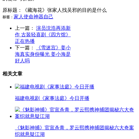
原标题：《藏海花》张家人找吴邪的目的是什么
家人
使命
神器
自己
标签：
上一篇：
演员沈浩再添新
作 古装轻喜剧《四方馆》
正在热播
下一篇：
《雪迷宫》姜小
海真实身份曝光 姜小海是
好人吗
相关文章
福建电视剧《家事法庭》今日开播
《魅影神捕》官宣杀青，罗云熙携神捕团揭秘六大奇案
织就悬疑江湖