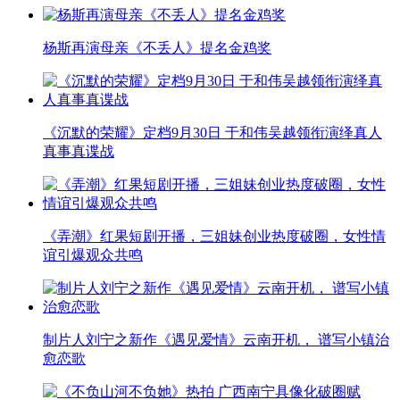
杨斯再演母亲《不丢人》提名金鸡奖
《沉默的荣耀》定档9月30日 于和伟吴越领衔演绎真人
真事真谍战
《弄潮》红果短剧开播，三姐妹创业热度破圈，女性情
谊引爆观众共鸣
制片人刘宁之新作《遇见爱情》云南开机， 谱写小镇治
愈恋歌