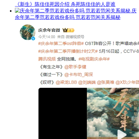
《新生》陈佳佳死因介绍 杀死陈佳佳的人是谁
庆
余年第二季范若若戏份多吗 范若若范闲关系揭秘