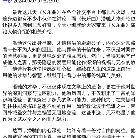
一说
2024-09-07 07:52:30
0
最近这几天《长乐曲》在各个社交平台上都非常火爆，就
连身边都有不少小伙伴在讨论，而《长乐曲》潘驰人物
介绍
也
让很多人感到非常好奇，今天小编就给大家带来《长乐曲》潘
驰人物介绍的相关介绍。
潘驰这位出身显赫、才情横溢的翩翩公子，
内心
深处
却藏
着一份不为人知的
深情
。他与颜辛的书信往来，不仅是对案件
的智慧碰撞，更是灵魂深处的相互慰藉。然而，当得知颜辛已
成他人之妻，那份隐忍的爱意只能化作深深的祝福与无奈的放
手。他
选择
将这份情感深埋心底，继续在人生的道路上前行，
用他的才华与智慧，默默守护着心中的那份纯真与美好。
潘驰的才华，不仅仅体现在文学上的造诣，更在于他对世
界的深刻洞察与适应能力。他游历四方，不仅积累了丰富的知
识与经验，更锻炼出了超凡的学习能力。这种能力，在关键时
刻往往能发挥出意想不到的作用，如解救沈渡于危难之中，带
回外域圣女并与之畅通无阻地交流。这些事迹，无不彰显了他
作为文武双全之才的非凡魅力。
然而，潘驰的内心深处，始终有着一份对自由的向往。他
不愿被官场的束缚所累，更渴望能够随心所欲地游历天下，探