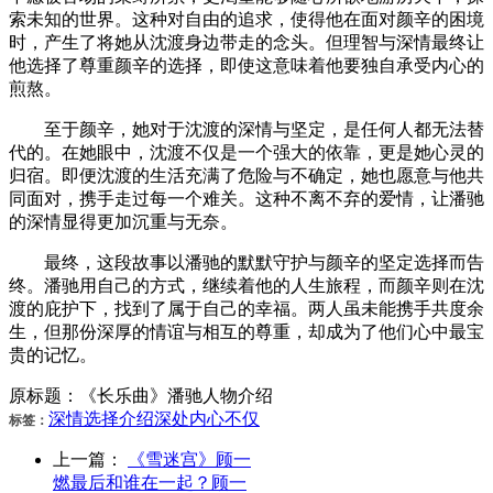
索未知的世界。这种对自由的追求，使得他在面对颜辛的困境
时，产生了将她从沈渡身边带走的念头。但理智与深情最终让
他选择了尊重颜辛的选择，即使这意味着他要独自承受内心的
煎熬。
至于颜辛，她对于沈渡的深情与坚定，是任何人都无法替
代的。在她眼中，沈渡不仅是一个强大的依靠，更是她心灵的
归宿。即便沈渡的生活充满了危险与不确定，她也愿意与他共
同面对，携手走过每一个难关。这种不离不弃的爱情，让潘驰
的深情显得更加沉重与无奈。
最终，这段故事以潘驰的默默守护与颜辛的坚定选择而告
终。潘驰用自己的方式，继续着他的人生旅程，而颜辛则在沈
渡的庇护下，找到了属于自己的幸福。两人虽未能携手共度余
生，但那份深厚的情谊与相互的尊重，却成为了他们心中最宝
贵的记忆。
原标题：《长乐曲》潘驰人物介绍
深情
选择
介绍
深处
内心
不仅
标签：
上一篇：
《雪迷宫》顾一
燃最后和谁在一起？顾一