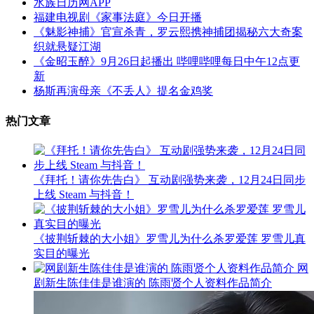
水族日历网APP
福建电视剧《家事法庭》今日开播
《魅影神捕》官宣杀青，罗云熙携神捕团揭秘六大奇案
织就悬疑江湖
《金昭玉醉》9月26日起播出 哔哩哔哩每日中午12点更
新
杨斯再演母亲《不丢人》提名金鸡奖
热门文章
《拜托！请你先告白》 互动剧强势来袭，12月24日同步
上线 Steam 与抖音！
《披荆斩棘的大小姐》罗雪儿为什么杀罗爱莲 罗雪儿真
实目的曝光
网
剧新生陈佳佳是谁演的 陈雨贤个人资料作品简介