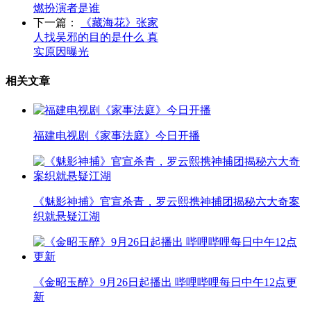
燃扮演者是谁
下一篇：
《藏海花》张家
人找吴邪的目的是什么 真
实原因曝光
相关文章
福建电视剧《家事法庭》今日开播
《魅影神捕》官宣杀青，罗云熙携神捕团揭秘六大奇案
织就悬疑江湖
《金昭玉醉》9月26日起播出 哔哩哔哩每日中午12点更
新