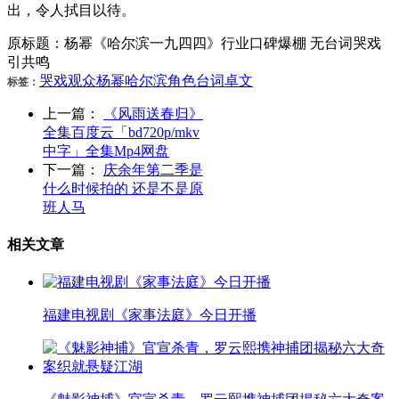
出，令人拭目以待。
原标题：杨幂《哈尔滨一九四四》行业口碑爆棚 无台词哭戏
引共鸣
哭戏
观众
杨幂
哈尔滨
角色
台词
卓文
标签：
上一篇：
《风雨送春归》
全集百度云「bd720p/mkv
中字」全集Mp4网盘
下一篇：
庆余年第二季是
什么时候拍的 还是不是原
班人马
相关文章
福建电视剧《家事法庭》今日开播