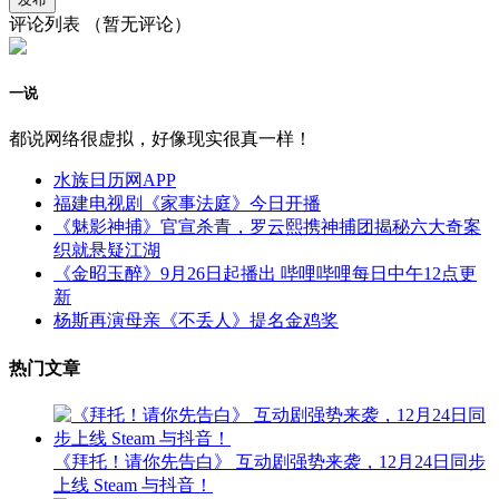
评论列表
（暂无评论）
一说
都说网络很虚拟，好像现实很真一样！
水族日历网APP
福建电视剧《家事法庭》今日开播
《魅影神捕》官宣杀青，罗云熙携神捕团揭秘六大奇案
织就悬疑江湖
《金昭玉醉》9月26日起播出 哔哩哔哩每日中午12点更
新
杨斯再演母亲《不丢人》提名金鸡奖
热门文章
《拜托！请你先告白》 互动剧强势来袭，12月24日同步
上线 Steam 与抖音！