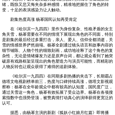
绪，既惊又悲又悔夹杂多种感情，精准地把握住了角色的转
变，十足的表演感染力让人触动。
剧集热度高涨 杨幂国民认知再受肯定
在《哈尔滨一九四四》里作为身份复杂、性格矛盾的女主
角关雪，杨幂需要在不同的情境下展现出角色的不同面，特别
是剧集的最后经过多重打击，亲人、爱人、信仰全都消逝，关
雪的情感世界俨然崩塌。杨幂全剧通过镜头语言和故事内容的
细节铺陈、人物个性的细致刻画，成功地诠释了这个角色的复
杂性，无论是情绪爆发力还是原声台词，都让观众看到了她突
破原有戏路框架呈现出的角色塑造力与演员可能性，而精彩的
人物反转也让观众获得了难得的追剧体验。
《哈尔滨一九四四》在同期多剧热播的夹击下，长期霸占
德塔文电视剧榜单前三，热度与口碑持续高涨，德塔文影视观
察称：杨幂在全年龄观众中都有较高的认知度，国民度广泛，
通过关雪这一角色，杨幂有效拓展了受众边界。杨幂在各项搜
索指数中也强势登顶，被赞真情打动真心的演绎获得更宽泛的
认可。
据悉，由杨幂主演的新剧《狐妖小红娘月红篇》即将播