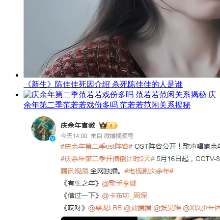
《新生》陈佳佳死因介绍 杀死陈佳佳的人是谁
庆
余年第二季范若若戏份多吗 范若若范闲关系揭秘