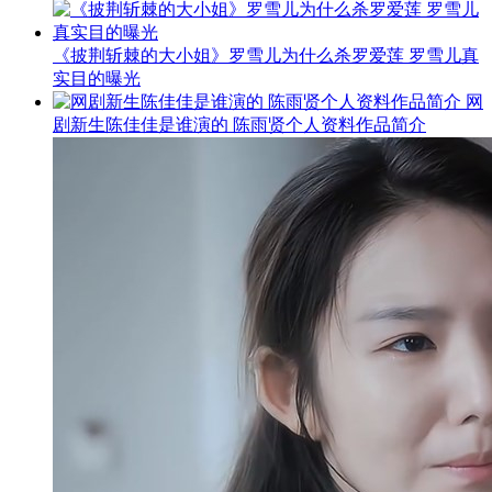
《披荆斩棘的大小姐》罗雪儿为什么杀罗爱莲 罗雪儿真
实目的曝光
网
剧新生陈佳佳是谁演的 陈雨贤个人资料作品简介