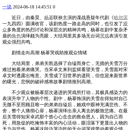
一说
2024-06-18 14:45:51
0
近日，由秦昊、
杨幂
联袂主演的谍战悬疑年代剧《
哈尔滨
一九四四》圆满收官，该剧热度一路走高的同时，也引发了
观
众
多角度的热烈讨论和深层次的精神共鸣，杨幂在剧中复杂矛
盾的
角色
演绎颇为亮眼，大结局里其多场无台词
哭戏
表演引发
观众强烈共鸣。
剧情走向高潮 杨幂哭戏助推观众情绪
大结局里，弟弟关凯选择了自缢而身亡，无措的关雪万分
难过抱着弟弟痛哭。当宋卓文来到监狱看望关雪，关雪面对宋
卓文时透露出悔意。关雪成了旧世界的遗民，但也迎来新世界
的曙光，悲悯的破碎感将故事剧情推到高潮。
不少观众被杨幂层次递进的哭戏所打动，其极具感染力的
表演升华了人物的个性。剧中，杨幂饰演的关雪在得知对自己
无微不至照顾且唯一的弟弟自缢后，她戏中眼神充满悲伤、不
舍，整个人痛彻心扉，杨幂演绎出亲人离去的极致悲痛。在最
后关雪得知宋卓武那个曾心心念念的救命恩人，因为自己而
死，用急促的吃掩饰丰富的内心活动，眼泪落下更显出人物的
无力与悲伤，杨幂这段边哭边吃的无台词哭戏带动着观众情