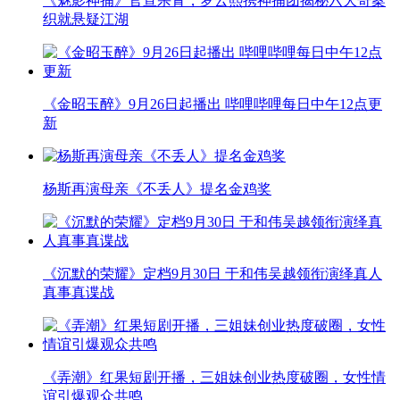
《魅影神捕》官宣杀青，罗云熙携神捕团揭秘六大奇案
织就悬疑江湖
《金昭玉醉》9月26日起播出 哔哩哔哩每日中午12点更
新
杨斯再演母亲《不丢人》提名金鸡奖
《沉默的荣耀》定档9月30日 于和伟吴越领衔演绎真人
真事真谍战
《弄潮》红果短剧开播，三姐妹创业热度破圈，女性情
谊引爆观众共鸣