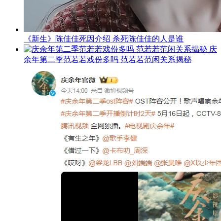
《新生》陈佳佳死因介绍 杀死陈佳佳的人是谁
庆
余年第二季范若若戏份多吗 范若若范闲关系揭秘