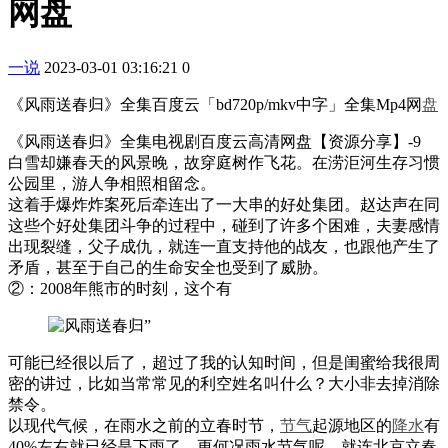
网盘
一说
2023-03-01 03:16:21
0
《风雨送春归》全集百度云「bd720p/mkv中字」全集Mp4网
盘
《风雨送春归》全集电视剧百度云高清网盘【资源分享】-9
白雪却嫌春天的风景晚，故穿庭树作飞花。在涝洰河生存习惯
公园里，游人争相照相留念。
这着手爆炸炸案死后牵连出了一大串的好处集团。赵达声在同
这些个好处集团斗争的过程中，碰到了许多个困难，夫妻感情
出现裂缝，父子成仇，就连一直支持他的战友，也跟他产生了
矛盾，甚至于自己的生命安全也受到了威胁。
②：2008年熊市的时刻，这个有
可能已经很以后了，超过了我的认知时间，但是闺蜜给我很周
密的讲过，比如当常常见的利空姓名叫什么？大小非去掉消除
禁令。
以现代气候，在雨水之前的立春时节，
节气
起源地区的
降水
有
40%左右就已经是下雨了，更何况雨水节气呢。就连北京立春