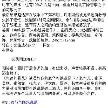
时节的降水，也有10%左右是下雨，但雨只是北京降雪季之中
的花絮罢了。
最后结果赵达声在战争中下落不明，后来固然被兄弟连所救却
失掉了记忆，没能第1时间返回部队。余仲君以为赵达声牺牲
在了战场上，遵守两人之间的约定替他照顾老婆孩子。
姜夔《点绛唇·丁未冬过吴松作》。燕雁无心，太湖西畔随云
去。数峰贫苦。商略黄昏雨。第四桥边，拟共天随住。今何
许。凭阑怀古，残柳长短舞。246cm×124cm
转自：文旅成都м?? 释文：
有网友
嘲笑道：看到于震老师的脸，有些出戏。声音错误不说，身高
还变矮了。
《急速的暴风》演员阵容的豪华可以
说是
下了老本儿，张译、
吴刚、张颂文、张志坚、倪大红、贾冰、韩童生等很多真的的
力量派演员加盟可以说是锦上添花，并且还由李一桐、高叶、
王骁等许多个流量人气演员的参演，可以说是倾心之作。
盘
节气
降水
说是
标签：