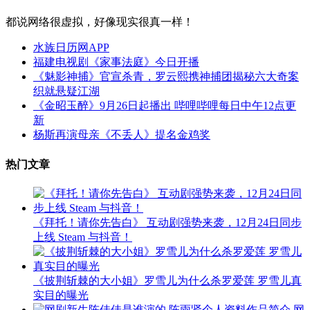
都说网络很虚拟，好像现实很真一样！
水族日历网APP
福建电视剧《家事法庭》今日开播
《魅影神捕》官宣杀青，罗云熙携神捕团揭秘六大奇案
织就悬疑江湖
《金昭玉醉》9月26日起播出 哔哩哔哩每日中午12点更
新
杨斯再演母亲《不丢人》提名金鸡奖
热门文章
《拜托！请你先告白》 互动剧强势来袭，12月24日同步
上线 Steam 与抖音！
《披荆斩棘的大小姐》罗雪儿为什么杀罗爱莲 罗雪儿真
实目的曝光
网