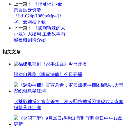
上一篇：
《择君记》-全
集百度云资源
「bd1024p/1080p/Mp4中
字」云网盘下载
下一篇：
《披荆斩棘的大
小姐》大结局 主要故事内
容梗概剧情介绍
相关文章
福建电视剧《家事法庭》今日开播
《魅影神捕》官宣杀青，罗云熙携神捕团揭秘六大奇案
织就悬疑江湖