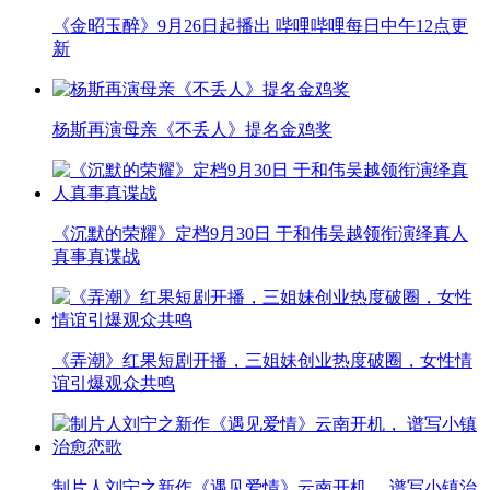
《金昭玉醉》9月26日起播出 哔哩哔哩每日中午12点更
新
杨斯再演母亲《不丢人》提名金鸡奖
《沉默的荣耀》定档9月30日 于和伟吴越领衔演绎真人
真事真谍战
《弄潮》红果短剧开播，三姐妹创业热度破圈，女性情
谊引爆观众共鸣
制片人刘宁之新作《遇见爱情》云南开机， 谱写小镇治