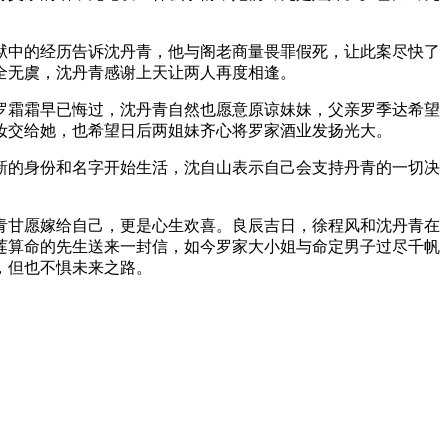
中的经历告诉沈丹青，他与阁老商量畏罪假死，让此案尽快了
全无虞，沈丹青感谢上天让两人再度相逢。
霜霜早已悔过，沈丹青自然也愿意原谅妹妹，父亲罗季达希望
妆交给她，也希望日后两姐妹齐心将罗家酒业发扬光大。
的身份和名字开始生活，沈自山表示自己会支持丹青的一切决
甘愿嫁给自己，更是心生欢喜。良辰吉日，徐程风和沈丹青在
莲算命的先生送来一封信，如今罗家大小姐与命定男子过尽千帆
，但也不惧未来之路。