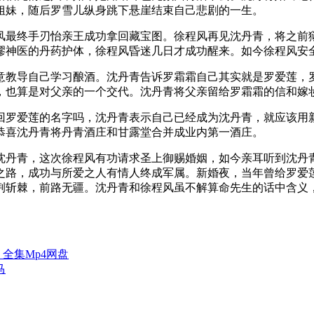
姐妹，随后罗雪儿纵身跳下悬崖结束自己悲剧的一生。
最终手刃怡亲王成功拿回藏宝图。徐程风再见沈丹青，将之前狱
缪神医的丹药护体，徐程风昏迷几日才成功醒来。如今徐程风安
教导自己学习酿酒。沈丹青告诉罗霜霜自己其实就是罗爱莲，罗
，也算是对父亲的一个交代。沈丹青将父亲留给罗霜霜的信和嫁
罗爱莲的名字吗，沈丹青表示自己已经成为沈丹青，就应该用新
恭喜沈丹青将丹青酒庄和甘露堂合并成业内第一酒庄。
丹青，这次徐程风有功请求圣上御赐婚姻，如今亲耳听到沈丹青
之路，成功与所爱之人有情人终成军属。新婚夜，当年曾给罗爱
荆斩棘，前路无疆。沈丹青和徐程风虽不解算命先生的话中含义
」全集Mp4网盘
马