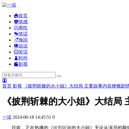
首页
情感
两性
情话
挽回
说说
笑话
时尚
影视
首页
影视
《披荆斩棘的大小姐》大结局 主要故事内容梗概剧
《披荆斩棘的大小姐》大结局 
一说
2024-06-18 14:45:51
0
目前，正在热播的《
披荆斩棘
的大小姐》无论从演员的颜