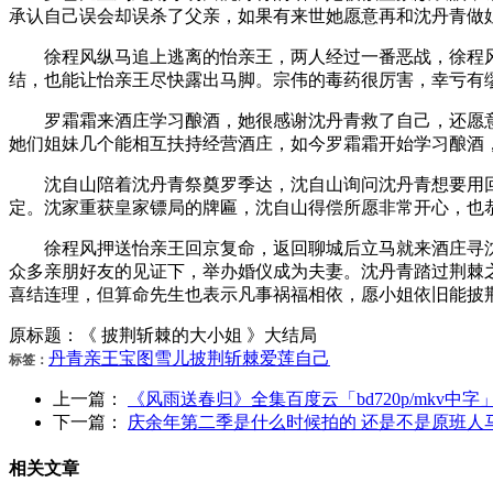
承认自己误会却误杀了父亲，如果有来世她愿意再和沈丹青做
徐程风纵马追上逃离的怡亲王，两人经过一番恶战，徐程风
结，也能让怡亲王尽快露出马脚。宗伟的毒药很厉害，幸亏有
罗霜霜来酒庄学习酿酒，她很感谢沈丹青救了自己，还愿意
她们姐妹几个能相互扶持经营酒庄，如今罗霜霜开始学习酿酒
沈自山陪着沈丹青祭奠罗季达，沈自山询问沈丹青想要用回
定。沈家重获皇家镖局的牌匾，沈自山得偿所愿非常开心，也
徐程风押送怡亲王回京复命，返回聊城后立马就来酒庄寻沈
众多亲朋好友的见证下，举办婚仪成为夫妻。沈丹青踏过荆棘
喜结连理，但算命先生也表示凡事祸福相依，愿小姐依旧能披
原标题：《 披荆斩棘的大小姐 》大结局
丹青
亲王
宝图
雪儿
披荆斩棘
爱莲
自己
标签：
上一篇：
《风雨送春归》全集百度云「bd720p/mkv中字
下一篇：
庆余年第二季是什么时候拍的 还是不是原班人
相关文章