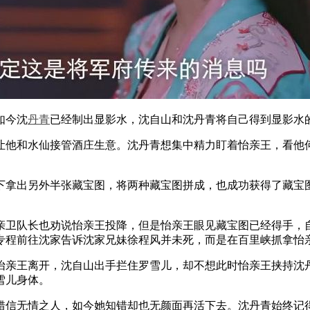
如今沈
丹青
已经制出显影水，沈自山和沈丹青将自己得到显影水
他和水仙接管酒庄生意。沈丹青想集中精力盯着怡亲王，看他何
下拿出另外半张藏宝图，将两种藏宝图拼成，也成功获得了藏宝
卫队长也劝说怡亲王投降，但是怡亲王眼见藏宝图已经得手，自
专程前往沈家告诉沈家兄妹徐程风并未死，而是在百里峡抓拿怡
亲王离开，沈自山出手拦住罗雪儿，却不想此时怡亲王挟持沈丹
雪儿身体。
信无情之人，如今她知错却也无颜面再活下去。沈丹青始终记得