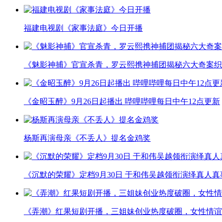
福建电视剧《家事法庭》今日开播
《魅影神捕》官宣杀青，罗云熙携神捕团揭秘六大奇案织
《金昭玉醉》9月26日起播出 哔哩哔哩每日中午12点更新
杨斯再演母亲《不丢人》提名金鸡奖
《沉默的荣耀》定档9月30日 于和伟吴越领衔演绎真人
《弄潮》红果短剧开播，三姐妹创业热度破圈，女性情谊