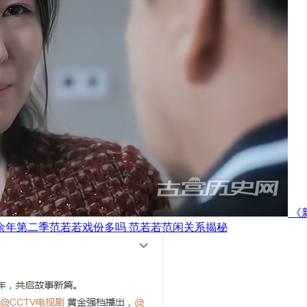
《
余年第二季范若若戏份多吗 范若若范闲关系揭秘