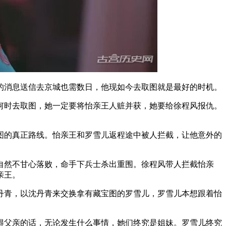
的消息送信去京城也需数日，他现如今去取图就是最好的时机。
时去取图，她一定要将怡亲王人赃并获，她要给徐程风报仇。
图的真正路线。怡亲王和罗雪儿返程途中被人拦截，让他意外的
然不甘心落败，命手下兵士杀出重围。徐程风带人拦截怡亲
亲王。
青，以沈丹青来交换拿有藏宝图的罗雪儿，罗雪儿本想跟着怡
父亲的话，无论发生什么事情，她们终究是姐妹。罗雪儿终究