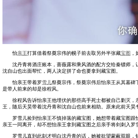
怡
亲王
打算借着祭奠宗伟的幌子前去取另外半张藏
宝图
，
沈丹青将酒庄账本，蔷薇露和乘风酒的配方交给秦镖师，让
沈自山也出面帮忙，两人决定拼了命也要拿到藏宝图。
怡亲王带着罗
雪儿
祭奠宗伟，祭奠宗伟后怡亲王从其墓碑
是带人前来的却是徐程风。
徐程风告诉怡亲王他埋伏的那些高手死士都被自己剿灭，亲
王，随后天昊带着沈丹青和沈自山也前来相助。原来此前天昊
罗雪儿捡到怡亲王不慎掉落的藏宝图，她想带着藏宝图跟怡
亲王一同离开，却不想怡亲王拿到藏宝图之后亲手将剑刺入罗
罗雪儿直到此刻才明白沈丹青的话，她被欲望蒙蔽双眼，错