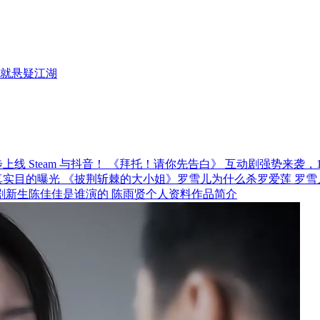
就悬疑江湖
《拜托！请你先告白》 互动剧强势来袭，12月
《披荆斩棘的大小姐》罗雪儿为什么杀罗爱莲 罗雪
剧新生陈佳佳是谁演的 陈雨贤个人资料作品简介