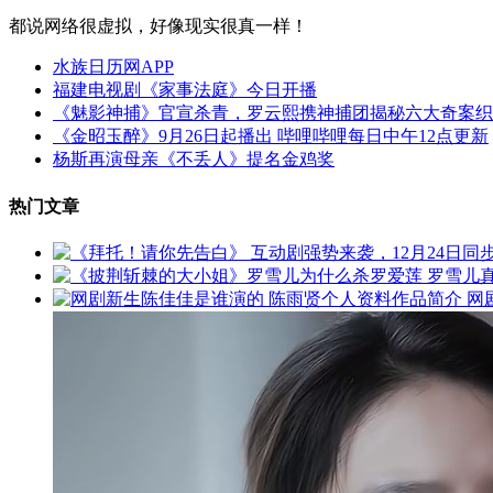
都说网络很虚拟，好像现实很真一样！
水族日历网APP
福建电视剧《家事法庭》今日开播
《魅影神捕》官宣杀青，罗云熙携神捕团揭秘六大奇案织
《金昭玉醉》9月26日起播出 哔哩哔哩每日中午12点更新
杨斯再演母亲《不丢人》提名金鸡奖
热门文章
网