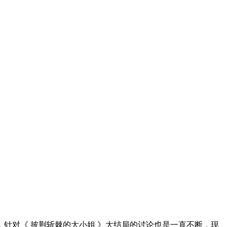
针对《 披荆斩棘的大小姐 》大结局的讨论也是一直不断，现