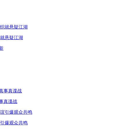
就悬疑江湖
真事真谍战
引爆观众共鸣