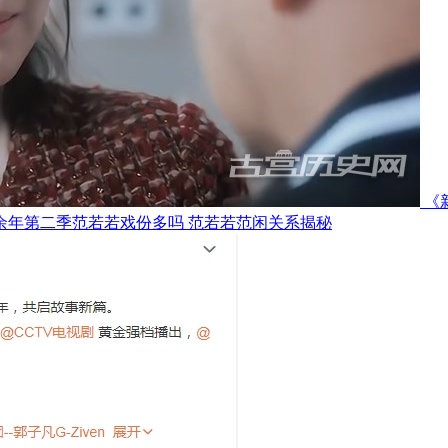
《
余年第二季范若若戏份多吗 范若若范闲关系揭秘