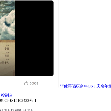
李健再唱庆余年OST 庆余年
控制台
 粤ICP备15102423号-1
9
本月访问量
46,119