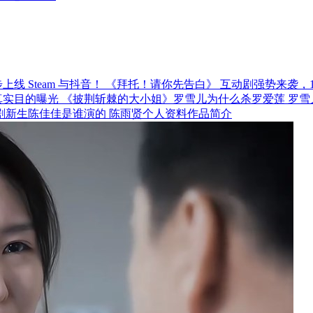
《拜托！请你先告白》 互动剧强势来袭，12月
《披荆斩棘的大小姐》罗雪儿为什么杀罗爱莲 罗雪
剧新生陈佳佳是谁演的 陈雨贤个人资料作品简介