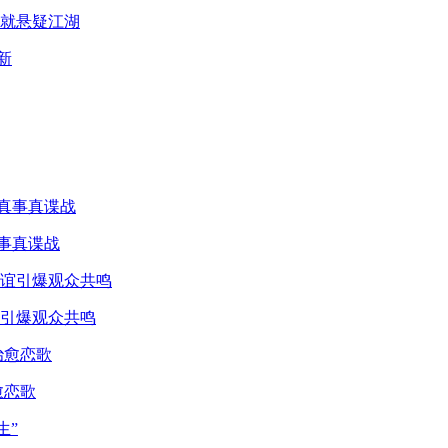
就悬疑江湖
真事真谍战
引爆观众共鸣
愈恋歌