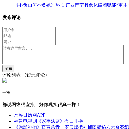
《不负山河不负她》热拍 广西南宁具像化破圈赋能“重生
发布评论
评论列表
（暂无评论）
一说
都说网络很虚拟，好像现实很真一样！
水族日历网APP
福建电视剧《家事法庭》今日开播
《魅影神捕》官宣杀青，罗云熙携神捕团揭秘六大奇案织