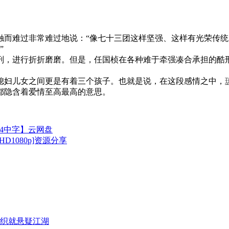
触而难过非常难过地说：“像七十三团这样坚强、这样有光荣传
”
刑，进行折折磨磨。但是，任国桢在各种难于牵强凑合承担的酷
媳妇儿女之间更是有着三个孩子。也就是说，在这段感情之中，
都隐含着爱情至高最高的意思。
P4中字】云网盘
1080p]资源分享