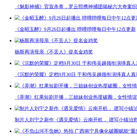
《魅影神捕》官宣杀青，罗云熙携神捕团揭秘六大奇案织
《金昭玉醉》9月26日起播出 哔哩哔哩每日中午12点更新
杨斯再演母亲《不丢人》提名金鸡奖
《沉默的荣耀》定档9月30日 于和伟吴越领衔演绎真人
《弄潮》红果短剧开播，三姐妹创业热度破圈，女性情谊
制片人刘宁之新作《遇见爱情》云南开机， 谱写小镇治