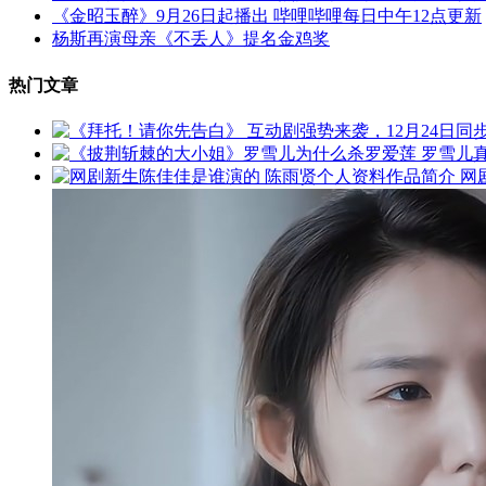
《金昭玉醉》9月26日起播出 哔哩哔哩每日中午12点更新
杨斯再演母亲《不丢人》提名金鸡奖
热门文章
网