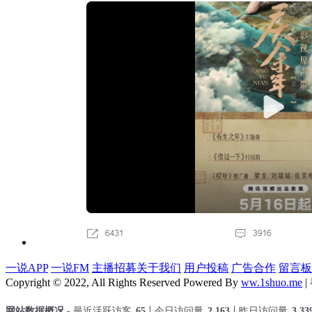
一说APP
一说FM
主播招募
关于我们
用户投稿
广告合作
留言板
Copyright © 2022, All Rights Reserved Powered By
ww.1shuo.me
|
网站数据概况 -
最近活跃访客
65
今日访问量
2,163
昨日访问量
3,33