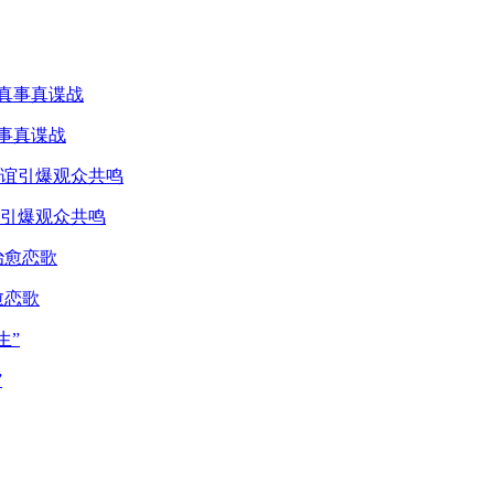
真事真谍战
引爆观众共鸣
愈恋歌
”