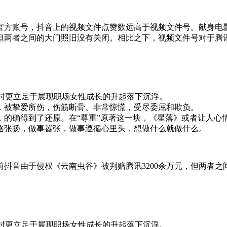
官方账号，抖音上的视频文件点赞数远高于视频文件号。献身电
，但两者之间的大门照旧没有关闭。相比之下，视频文件号对于腾
同时更立足于展现职场女性成长的升起落下沉浮。
，被挚爱所伤，伤筋断骨、非常惊慌，受尽委屈和欺负。
，的确得到了还原。在“尊重”原著这一块，《星落》或者让人心
格张扬，做事嚣张，做事遵循心里头，想做什么就做什么。
抖音由于侵权《云南虫谷》被判赔腾讯3200余万元，但两者
同时更立足于展现职场女性成长的升起落下沉浮。