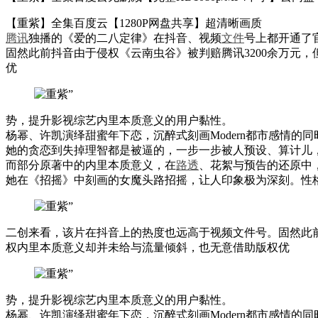
【重紫】全集百度云【1280P网盘共享】超清晰画质
腾讯
独播的《爱的二八定律》在抖音、视频
文件
号上都开通了
固然此前抖音由于侵权《云南虫谷》被判赔腾讯3200余万元
优
势，提升影视综艺内里本质意义的用户黏性。
杨幂、许凯演绎甜蜜年下恋，沉醉式刻画Modern都市感情的
她的贪恋到失掉理智都是被逼的，一步一步被人预设、算计儿
而部分原著中的内里本质意义，在
路透
、花絮与预告的还原中
她在《招摇》中刻画的女魔头路招摇，让人印象极为深刻。性
二创来看，该片在抖音上的热度也远高于视频文件号。固然此前
权内里本质意义却并未给与流量倾斜，也无意借助版权优
势，提升影视综艺内里本质意义的用户黏性。
杨幂、许凯演绎甜蜜年下恋，沉醉式刻画Modern都市感情的