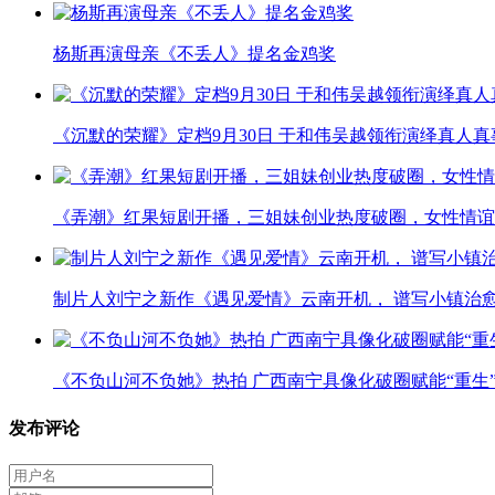
杨斯再演母亲《不丢人》提名金鸡奖
《沉默的荣耀》定档9月30日 于和伟吴越领衔演绎真人
《弄潮》红果短剧开播，三姐妹创业热度破圈，女性情谊
制片人刘宁之新作《遇见爱情》云南开机， 谱写小镇治
《不负山河不负她》热拍 广西南宁具像化破圈赋能“重生
发布评论