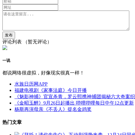
评论列表
（暂无评论）
一说
都说网络很虚拟，好像现实很真一样！
水族日历网APP
福建电视剧《家事法庭》今日开播
《魅影神捕》官宣杀青，罗云熙携神捕团揭秘六大奇案织
《金昭玉醉》9月26日起播出 哔哩哔哩每日中午12点更新
杨斯再演母亲《不丢人》提名金鸡奖
热门文章