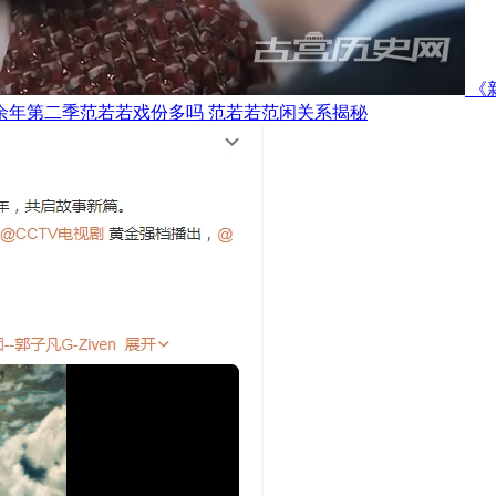
《
余年第二季范若若戏份多吗 范若若范闲关系揭秘