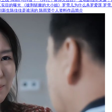
《披荆斩棘的大小姐》罗雪儿为什么杀罗爱莲 罗雪
剧新生陈佳佳是谁演的 陈雨贤个人资料作品简介