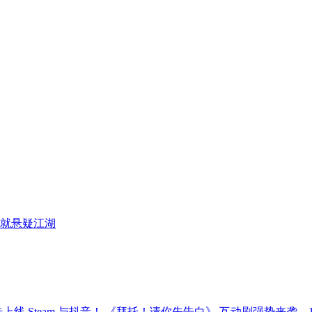
就悬疑江湖
《拜托！请你先告白》 互动剧强势来袭，12月