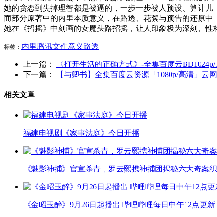
她的贪恋到失掉理智都是被逼的，一步一步被人预设、算计儿
而部分原著中的内里本质意义，在路透、花絮与预告的还原中，
她在《招摇》中刻画的女魔头路招摇，让人印象极为深刻。性
内里
腾讯
文件
意义
路透
标签：
上一篇：
《打开生活的正确方式》-全集百度云BD1024p/1
下一篇：
【与卿书】全集百度云资源「1080p/高清」云
相关文章
福建电视剧《家事法庭》今日开播
《魅影神捕》官宣杀青，罗云熙携神捕团揭秘六大奇案织
《金昭玉醉》9月26日起播出 哔哩哔哩每日中午12点更新