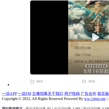
一说APP
一说FM
主播招募
关于我们
用户投稿
广告合作
留言板
Copyright © 2022, All Rights Reserved Powered By
ww.1shuo.me
|
网站数据概况 -
最近活跃访客
65
今日访问量
2,163
昨日访问量
3,33