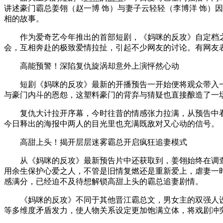
讲述豪门霸总姜翎（赵一博 饰）与妻子云轻轻（李博洋 饰）
相的故事。
作为爱奇艺今年推出的首部短剧，《妈咪的反攻》自定档之
会，互相奔赴的极致爱情拉扯，引起不少网友的讨论。有网友
高能预警！深陷复仇旋涡却意外上演怦然心动
短剧《妈咪的反攻》最新的开播预告一开始便将观众带入一桩
与豪门内斗的恩怨，这塑料豪门的背弃与猜疑也直接酿造了一
复仇大计拉开序幕，今时往昔的情感张力拉满，从预告中看
今日释出的海报中两人的目光里也充满既敌对又心动的信号。
高甜上头！揭开层层迷雾霸总开启疯狂追妻模式
从《妈咪的反攻》最新预告片中还获取到，姜翎始终在调查
用余生保护心爱之人，不管是旧情复燃还是重新爱上，虐妻一
感满分，已经迫不及待想解锁高甜上头的霸总追妻剧情。
《妈咪的反攻》不同于其他晋江霸总文，男女主的双强人设
等多维度矛盾发力，使人物关系设定更加饱满立体，将戏剧冲