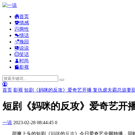
首页
情感
两性
情话
挽回
说说
笑话
时尚
影视
首页
影视
短剧《妈咪的反攻》爱奇艺开播 复仇虐夫霸总追妻
短剧《妈咪的反攻》爱奇艺开播
一说
2023-02-28 08:44:45
0
甜爽上头的短剧《
妈咪
的
反攻
》今日爱奇艺全网独播，同