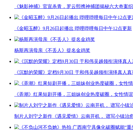
《魅影神捕》官宣杀青，罗云熙携神捕团揭秘六大奇案织
《金昭玉醉》9月26日起播出 哔哩哔哩每日中午12点更新
杨斯再演母亲《不丢人》提名金鸡奖
《沉默的荣耀》定档9月30日 于和伟吴越领衔演绎真人
《弄潮》红果短剧开播，三姐妹创业热度破圈，女性情谊
制片人刘宁之新作《遇见爱情》云南开机， 谱写小镇治