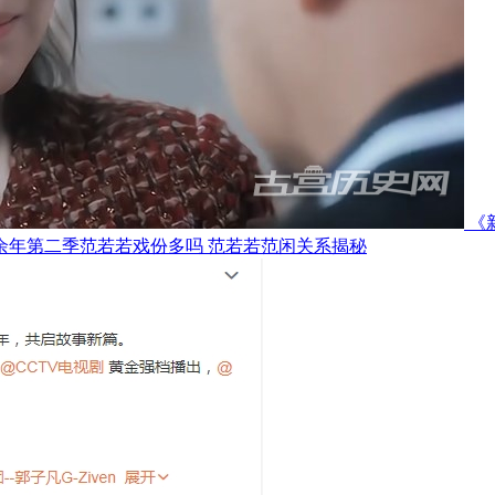
《
余年第二季范若若戏份多吗 范若若范闲关系揭秘