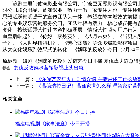
该剧由厦门葡淘影业有限公司、宁波巨无霸
影视
有限公司
限公司联合出品。葡淘影业，致力于做一家专注内容、专注质
思维活跃精明强干的宣传团队为一体，希望在降本增效的前提
心的专业娱乐营销服务公司。团队年轻有活力，核心成员拥有
变化，擅长话题营销让内容打破圈层，情感营销驱动用户行为
血皇后崛起》、《你好，李焕英》、《八月未央》、《当男人
子》、《大世界扭蛋机》、《芳心荡漾》等众多爆款影视项目
从大众化娱乐到效果式的转化。《妈咪的反攻》今日（2月24
原标题：短剧《妈咪的反攻》爱奇艺今日开播 复仇虐夫霸总追
复仇
反攻
妈咪
营销
影视
上头
出轨
标签：
上一篇：
《许你万家灯火》剧情介绍 主要讲述了什么故
下一篇：
《温德瑞拉日记》温媃家世怎么样 温媃家庭背
相关文章
福建电视剧《家事法庭》今日开播