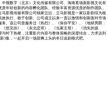
、中视数字（北京）文化传媒有限公司、海南茗场面影视文化有
优质年轻创新的内容孵化团队、经验丰富资源优质的制作团队、
立马影视传媒有限公司独家
营销
，立马影视是一家以影剧综为核
高效执行、敢于创新。公司成立以来一直以激情和创新面对市场
服务。该公司曾服务过《热烈》、《保你平安》、《地狱男爵：
、《想见你》、《东北恋哥》、《当家主母》、《消失的孩
理与时下热梗，注重影片内容与整体策略的深度结合，力求达到
更新3集，一起开启一场甜爽上头的冬日追剧模式吧。