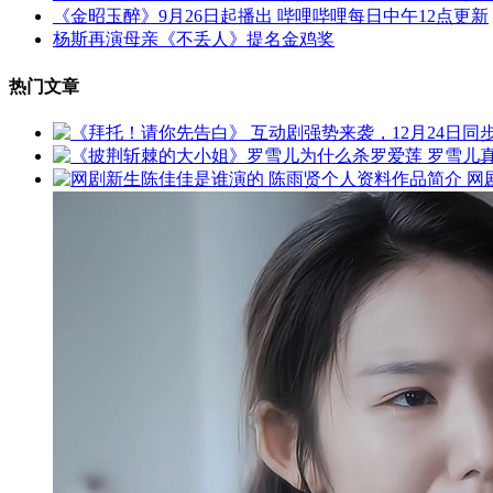
《金昭玉醉》9月26日起播出 哔哩哔哩每日中午12点更新
杨斯再演母亲《不丢人》提名金鸡奖
热门文章
网