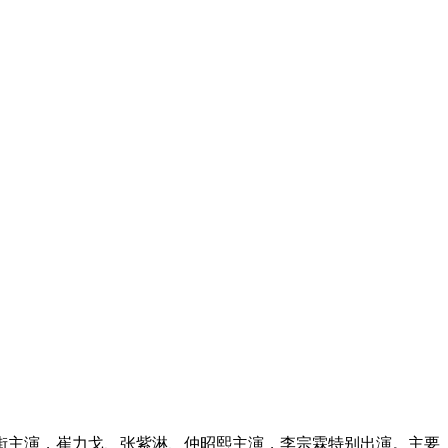
街主演，崔力戈、张紫淋、仲昭熙主演，李宗霖特别出演。主要