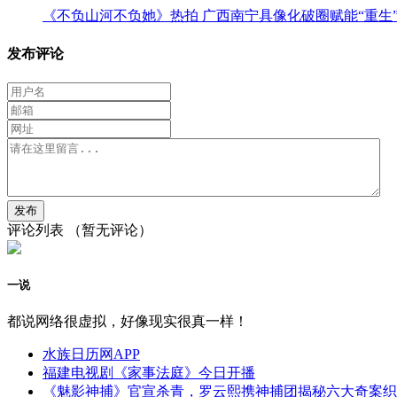
《不负山河不负她》热拍 广西南宁具像化破圈赋能“重生
发布评论
评论列表
（暂无评论）
一说
都说网络很虚拟，好像现实很真一样！
水族日历网APP
福建电视剧《家事法庭》今日开播
《魅影神捕》官宣杀青，罗云熙携神捕团揭秘六大奇案织