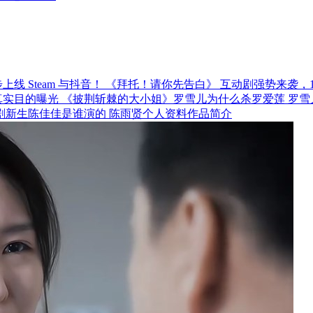
《拜托！请你先告白》 互动剧强势来袭，12月
《披荆斩棘的大小姐》罗雪儿为什么杀罗爱莲 罗雪
剧新生陈佳佳是谁演的 陈雨贤个人资料作品简介