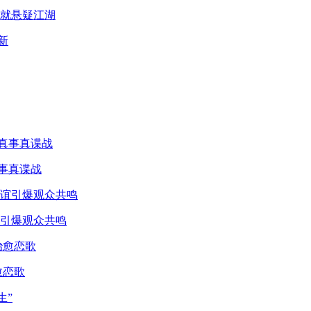
就悬疑江湖
真事真谍战
引爆观众共鸣
愈恋歌