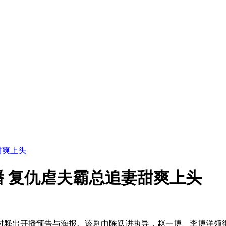
甜爽上头
 复仇虐夫霸总追妻甜爽上头
时释出开播预告与海报。该剧由陈跃进执导，赵一博、李博洋领