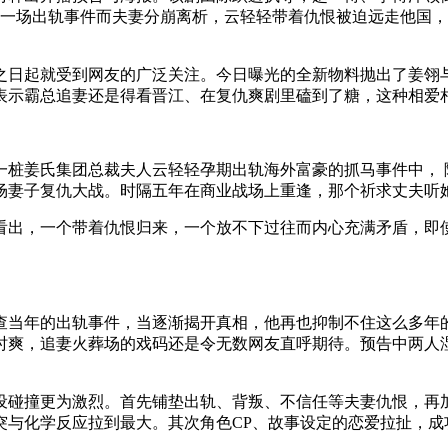
因一场出轨事件而夫妻分崩离析，云轻轻带着仇恨被迫远走他国
日起就受到网友的广泛关注。今日曝光的全新物料抛出了姜翎与
表示霸总追妻还是得看晋江、在复仇爽剧里磕到了糖，这种相爱
姜氏集团总裁夫人云轻轻孕期出轨海外富豪的抓马事件中， 
场妻子复仇大战。时隔五年在商业战场上重逢，那个祈求丈夫听
出，一个带着仇恨归来，一个放不下过往而内心充满矛盾，即使
当年的出轨事件，当逐渐揭开真相，他再也抑制不住这么多年的
时爽，追妻火葬场的戏码还是令无数网友直呼期待。预告中两人
碰撞更为激烈。首先铺垫出轨、背叛、不信任等夫妻仇恨，再加
突与化学反应拉到最大。其次角色CP、故事设定的恋爱拉扯，成