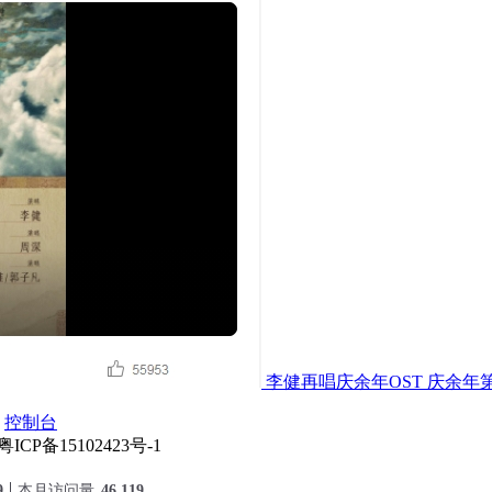
李健再唱庆余年OST 庆余年
控制台
 粤ICP备15102423号-1
9
本月访问量
46,119