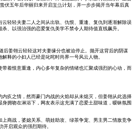
，蛰伏五年后华丽归来开启
复仇
计划，并一步步揭开当年幕后真
云轻轻夫妻二人之间从出轨、仇恨、重逢、复仇到逐渐解除误
相杀、以强治强的恋爱复仇美学不禁令人期待值直线飙升。
随后姜翎云轻轻这对夫妻缘分也被迫停止。抛开这背后的阴谋
她解释的小妇人已经是叱咤时尚界一号风云人物。
带着恨意重逢，内心多年复杂的情绪也汇聚成强烈的心动，而
内疚之情，然而豪门内战的火焰却从未熄灭，但姜翎从此选择
湿身拥吻在淋浴下，网友表示这充满了恋爱土甜味道，暧昧氛围
上商战，婆媳关系、萌娃助攻、绿茶争宠、男主男二情敌竞争
功开启观众的强烈期待。