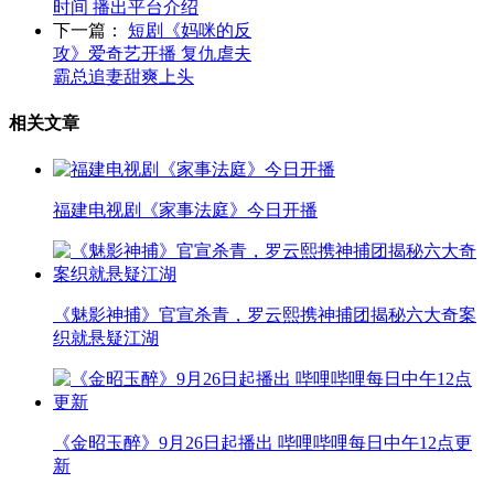
时间 播出平台介绍
下一篇：
短剧《妈咪的反
攻》爱奇艺开播 复仇虐夫
霸总追妻甜爽上头
相关文章
福建电视剧《家事法庭》今日开播
《魅影神捕》官宣杀青，罗云熙携神捕团揭秘六大奇案
织就悬疑江湖
《金昭玉醉》9月26日起播出 哔哩哔哩每日中午12点更
新