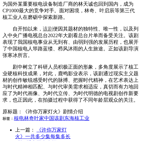
为国外某重要核电设备制造厂商的林天诚也回到国内，成为
CP1000最大的竞争对手。面对困境，林奇、叶启辰等第三代
核工业人在磨砺中探索新路。
自开拍以来，
该剧
便因其题材的独特性、唯一性，以及列
入中央广播电视总台2022年大剧看总台片单而备受关注。该剧
表现了我国核电事业从无到有、由弱到强的发展历程，也展开
了中国核电人筚路蓝缕、栉风沐雨的人生旅途。正如该剧导演
张寒冰所言。
剧中树立了科研人员积极正面的形象，多角度展示了核工
业硬核科技成果，对此，鹿鸣影业表示，该剧通过现实主义题
材的创作敏锐感受时代的脉搏、把握时代精神，在艺术表达上
与时代精神相匹配、与时代审美需求相适应，真切而有力地回
应了为时代画像、为时代立传、为时代明德的电视剧创作新要
求，也正因此，在拍摄过程中获得了不同年龄层观众的关注。
原标题：《许你万家灯火》剧情介绍
核电
林奇
叶家
中国
该剧
东海
核工业
标签：
上一篇：
《许你万家灯
火》一共多少集每集多长