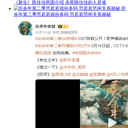
《新生》陈佳佳死因介绍 杀死陈佳佳的人是谁
庆
余年第二季范若若戏份多吗 范若若范闲关系揭秘