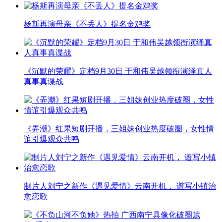
杨斯再演母亲《不丢人》提名金鸡奖
《沉默的荣耀》定档9月30日 于和伟吴越领衔演绎真人
真事真谍战
《弄潮》红果短剧开播，三姐妹创业热度破圈，女性情
谊引爆观众共鸣
制片人刘宁之新作《遇见爱情》云南开机， 谱写小镇治
愈恋歌