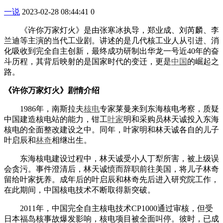
一说
2023-02-28 08:44:41
0
《许你万家灯火》是由张寒冰执导，郑业成、刘芮麟、李
兰迪等主演的当代工业剧。讲述的是几代核工业人从引进、消
化吸收到完全自主创新，最终成功研制出华龙一号近40年的奋
斗历程，其背后映射的是国家时代的变迁，更是
中国
的崛起之
路。
《许你万家灯火》剧情介绍
1986年，南斯拉夫
核电
专家莱曼来到东海核电考察，质疑
中国建造核电站的能力，钳工
叶家
明和采购员林天诚投入东海
核电的全面整改建设之中。同年，叶家明和林天诚各自的儿子
叶启辰和
林奇
相继出生。
东海核电建设过程中，林天诚受小人丁犁所害，被上级误
会贪污。事件澄清后，林天诚愤而辞职前往美国，将儿子林奇
留给叶家抚养。成年后的叶启辰和林奇先后进入研究院工作，
在此期间，中国核电技术不断取得新突破。
2011年，中国完全自主核电技术CP1000通过审核，但受
日本福岛核事故爆发影响，核电项目被全面叫停。彼时，已成