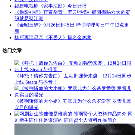
福建电视剧《家事法庭》今日开播
《魅影神捕》官宣杀青，罗云熙携神捕团揭秘六大奇案
织就悬疑江湖
《金昭玉醉》9月26日起播出 哔哩哔哩每日中午12点更
新
杨斯再演母亲《不丢人》提名金鸡奖
热门文章
《拜托！请你先告白》 互动剧强势来袭，12月24日同步
上线 Steam 与抖音！
《披荆斩棘的大小姐》罗雪儿为什么杀罗爱莲 罗雪儿真
实目的曝光
网
剧新生陈佳佳是谁演的 陈雨贤个人资料作品简介