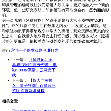
印象管理的确可以让我们增进人际关系，更好地融入一个新的
环境。但一些研究表明，印象管理有可能也会有一些负面的影
响。
另一边儿的《延禧攻略》的路子则是放大
宫斗
戏中的“戏剧
性”。它的戏剧冲突往往在数集之内发生、发展之后解决。这
种叙述物质节奏带给观众非常大的爽感，观众沉醉在戏剧的经
过之中，自我带入地欣赏女主打怪升级。所以很多人说《延禧
攻略》更像是一部披着宫斗戏外皮的现代职场钦佩对象剧。
宫斗
一个
朋友
戏剧
张琳
打光
标签：
上一篇：
《择君记》全
集-电视剧百度云资源「电
影/1080p/高清」云网盘下
载
下一篇：
【蚁人与黄蜂
女：量子狂潮】百度云完
整版 百度网盘链接
相关文章