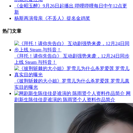
《金昭玉醉》9月26日起播出 哔哩哔哩每日中午12点更
新
杨斯再演母亲《不丢人》提名金鸡奖
热门文章
《拜托！请你先告白》 互动剧强势来袭，12月24日同步
上线 Steam 与抖音！
《披荆斩棘的大小姐》罗雪儿为什么杀罗爱莲 罗雪儿真
实目的曝光
网
剧新生陈佳佳是谁演的 陈雨贤个人资料作品简介