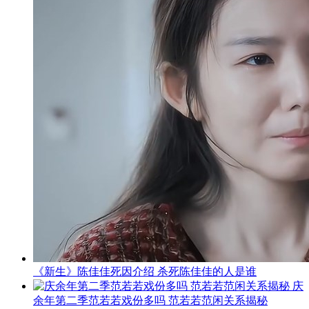
《新生》陈佳佳死因介绍 杀死陈佳佳的人是谁
庆
余年第二季范若若戏份多吗 范若若范闲关系揭秘