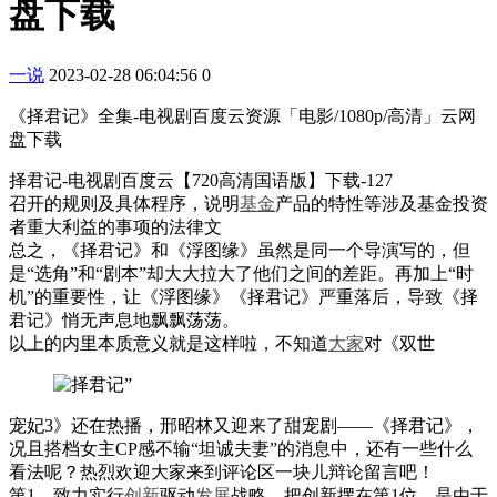
盘下载
一说
2023-02-28 06:04:56
0
《择君记》全集-电视剧百度云资源「电影/1080p/高清」云网
盘下载
择君记-电视剧百度云【720高清国语版】下载-127
召开的规则及具体程序，说明
基金
产品的特性等涉及基金投资
者重大利益的事项的法律文
总之，《择君记》和《浮图缘》虽然是同一个导演写的，但
是“选角”和“剧本”却大大拉大了他们之间的差距。再加上“时
机”的重要性，让《浮图缘》《择君记》严重落后，导致《择
君记》悄无声息地飘飘荡荡。
以上的内里本质意义就是这样啦，不知道
大家
对《双世
宠妃3》还在热播，邢昭林又迎来了甜宠剧——《择君记》，
况且搭档女主CP感不输“坦诚夫妻”的消息中，还有一些什么
看法呢？热烈欢迎大家来到评论区一块儿辩论留言吧！
第1，致力实行
创新
驱动
发展
战略。把创新摆在第1位，是由于