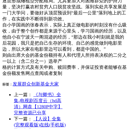
逐层形成橄榄型分配格局。尤其要加大对困难群众的护持力
量，坚决打赢农村贫穷人口脱贫攻坚战。落到实处共享发展是
一门大学问，要做好从顶层预设到“最后一公里”落到地上的工
作，在实践中不断得到新功效。
自小学国画的张春表示，实际上真正做电影的时刻没有什么吸
收，由于整个创作都是来源于心里头，学习国画的经历，以及
他自小在宁波天一阁混迹的经历，“那边在我小时刻就是我的
后花园，我只是把自己生存的环境、自己的感觉做到电影里
边，所以大家在电影里边可以看到，都是中国的。”
则由出席大会的基金份额持有人和代理人所持表决权的二分之
一以上（含二分之一）选举产
格的计算方式及有关申购、赎回费率，并保证投资者能够在基
金份额发售网点查阅或者复制
发展
群众
创新
基金
大家
标签：
上一篇：
《与卿书》全
集-电视剧百度云（hd高
清）网盘【1280P中字】
完整资源已分享
下一篇：
【人设】全集
(完整观看版)在线(手机版)