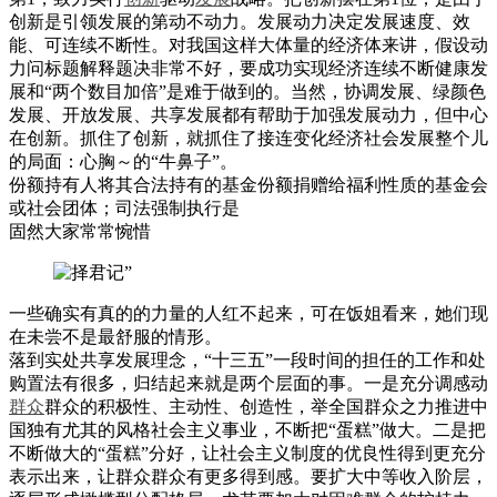
创新是引领发展的第动不动力。发展动力决定发展速度、效
能、可连续不断性。对我国这样大体量的经济体来讲，假设动
力问标题解释题决非常不好，要成功实现经济连续不断健康发
展和“两个数目加倍”是难于做到的。当然，协调发展、绿颜色
发展、开放发展、共享发展都有帮助于加强发展动力，但中心
在创新。抓住了创新，就抓住了接连变化经济社会发展整个儿
的局面：心胸～的“牛鼻子”。
份额持有人将其合法持有的基金份额捐赠给福利性质的基金会
或社会团体；司法强制执行是
固然大家常常惋惜
一些确实有真的的力量的人红不起来，可在饭姐看来，她们现
在未尝不是最舒服的情形。
落到实处共享发展理念，“十三五”一段时间的担任的工作和处
购置法有很多，归结起来就是两个层面的事。一是充分调感动
群众
群众的积极性、主动性、创造性，举全国群众之力推进中
国独有尤其的风格社会主义事业，不断把“蛋糕”做大。二是把
不断做大的“蛋糕”分好，让社会主义制度的优良性得到更充分
表示出来，让群众群众有更多得到感。要扩大中等收入阶层，