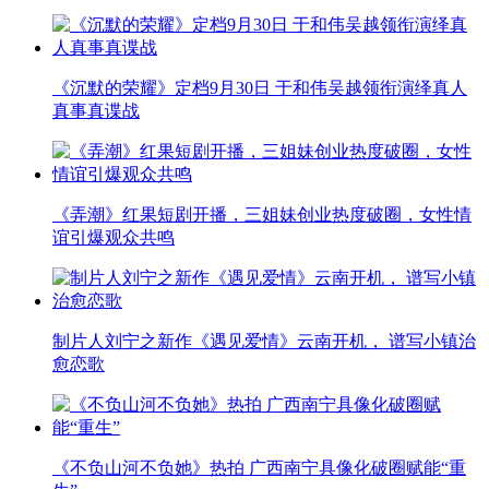
《沉默的荣耀》定档9月30日 于和伟吴越领衔演绎真人
真事真谍战
《弄潮》红果短剧开播，三姐妹创业热度破圈，女性情
谊引爆观众共鸣
制片人刘宁之新作《遇见爱情》云南开机， 谱写小镇治
愈恋歌
《不负山河不负她》热拍 广西南宁具像化破圈赋能“重