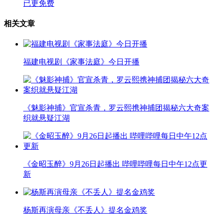
已更免费
相关文章
福建电视剧《家事法庭》今日开播
《魅影神捕》官宣杀青，罗云熙携神捕团揭秘六大奇案
织就悬疑江湖
《金昭玉醉》9月26日起播出 哔哩哔哩每日中午12点更
新
杨斯再演母亲《不丢人》提名金鸡奖