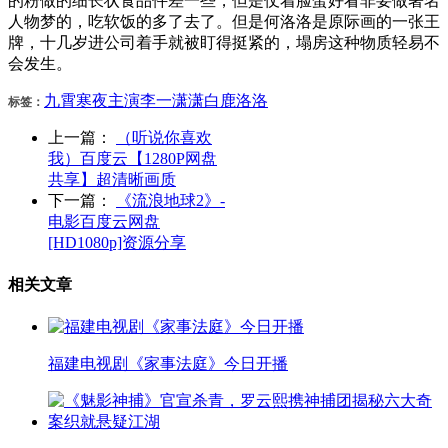
的粉做的细长状食品件差一些，但是仗着脸蛋好看非要做著名
人物梦的，吃软饭的多了去了。但是何洛洛是原际画的一张王
牌，十几岁进公司着手就被盯得挺紧的，塌房这种物质轻易不
会发生。
九霄
寒夜
主演
李一
潇潇
白鹿
洛洛
标签：
上一篇：
（听说你喜欢
我）百度云【1280P网盘
共享】超清晰画质
下一篇：
《流浪地球2》-
电影百度云网盘
[HD1080p]资源分享
相关文章
福建电视剧《家事法庭》今日开播