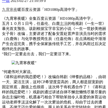
一说
2023-02-27 21:10:59
0
九霄
寒夜
暖百度云资源「HD1080p高清中字」
《九霄寒夜暖》全集百度云资源「HD1080p高清中字」
五月１０月１日号，任嘉伦、白鹿
主演
的电视剧《一生一世》
暴光首支预告。该剧根据宝字非宝的小说《一生一世妙美艳丽
女子骨》改编，主要讲述了配备安置处置声音演员当时的需求
（白鹿饰）与化学教授周生辰（任嘉伦饰）在点滴相处中渐渐
产生合适完美，携手全保家族传统手工艺，并在风雨过后决定
相伴此生的故事。
“我们一定要走出去，我们一定要活下来。
”何建伟对大家说。
《请和这样的我恋爱吧！》改编自韩剧《绅耆的品格》，由胡
一天、梁洁主演，这对CP希望度蛮高的，两人都是甜宠剧的
固定班底，颜值上也很搭，这次终于有机遇合作了！《请和这
样的我恋爱吧！》戏剧的通过讲述自律不懈怠懒惰尽量尽量的
杂志主编叶晗，机遇凑巧相合下帮助笨拙令人喜爱的体育运动
运动老师李
潇潇
化解了一次次窘迫的危机，却由于过去的遭
遇，不便于迈出爱的脚步，两人的关系在兜兜转转中，叶晗看