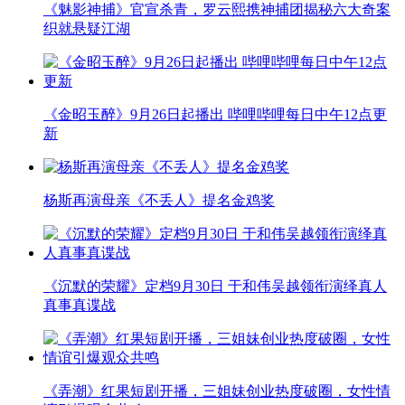
《魅影神捕》官宣杀青，罗云熙携神捕团揭秘六大奇案
织就悬疑江湖
《金昭玉醉》9月26日起播出 哔哩哔哩每日中午12点更
新
杨斯再演母亲《不丢人》提名金鸡奖
《沉默的荣耀》定档9月30日 于和伟吴越领衔演绎真人
真事真谍战
《弄潮》红果短剧开播，三姐妹创业热度破圈，女性情