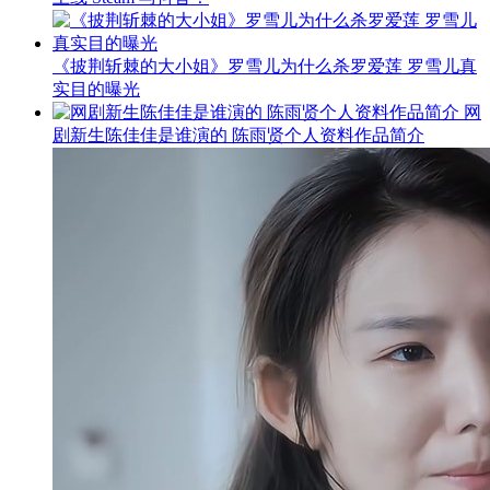
《披荆斩棘的大小姐》罗雪儿为什么杀罗爱莲 罗雪儿真
实目的曝光
网
剧新生陈佳佳是谁演的 陈雨贤个人资料作品简介