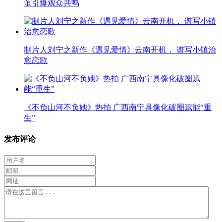
谊引爆观众共鸣
制片人刘宁之新作《遇见爱情》云南开机， 谱写小镇治
愈恋歌
《不负山河不负她》热拍 广西南宁具像化破圈赋能“重
生”
发布评论