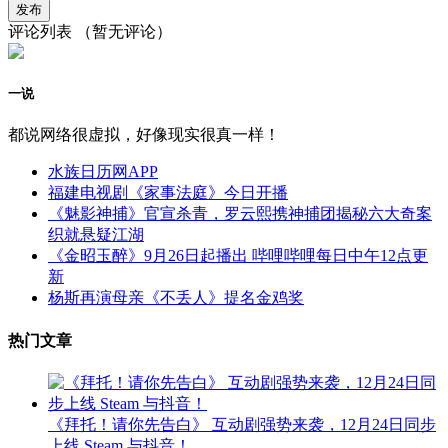
评论列表
（暂无评论）
一说
都说网络很虚拟，好像现实很真一样！
水族日历网APP
福建电视剧《家事法庭》今日开播
《魅影神捕》官宣杀青，罗云熙携神捕团揭秘六大奇案
织就悬疑江湖
《金昭玉醉》9月26日起播出 哔哩哔哩每日中午12点更
新
杨斯再演母亲《不丢人》提名金鸡奖
热门文章
《拜托！请你先告白》 互动剧强势来袭，12月24日同步
上线 Steam 与抖音！