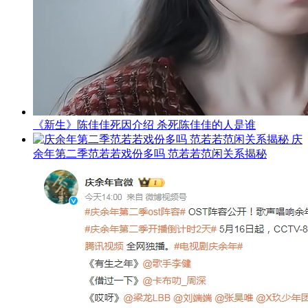
《新生》陈佳佳死因介绍 杀死陈佳佳的人是谁
庆
余年第二季范若若戏份多吗 范若若范闲关系揭秘