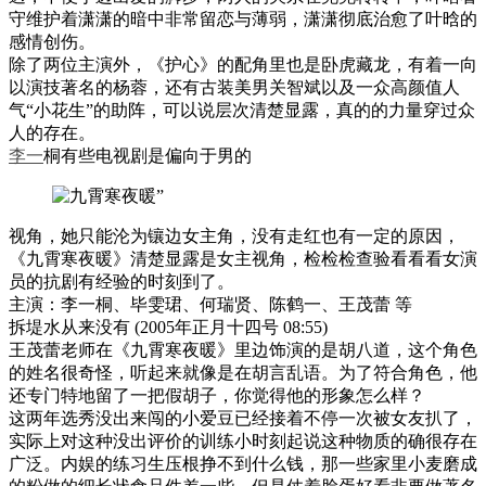
守维护着潇潇的暗中非常留恋与薄弱，潇潇彻底治愈了叶晗的
感情创伤。
除了两位主演外，《护心》的配角里也是卧虎藏龙，有着一向
以演技著名的杨蓉，还有古装美男关智斌以及一众高颜值人
气“小花生”的助阵，可以说层次清楚显露，真的的力量穿过众
人的存在。
李一
桐有些电视剧是偏向于男的
视角，她只能沦为镶边女主角，没有走红也有一定的原因，
《九霄寒夜暖》清楚显露是女主视角，检检检查验看看看女演
员的抗剧有经验的时刻到了。
主演：李一桐、毕雯珺、何瑞贤、陈鹤一、王茂蕾 等
拆堤水从来没有 (2005年正月十四号 08:55)
王茂蕾老师在《九霄寒夜暖》里边饰演的是胡八道，这个角色
的姓名很奇怪，听起来就像是在胡言乱语。为了符合角色，他
还专门特地留了一把假胡子，你觉得他的形象怎么样？
这两年选秀没出来闯的小爱豆已经接着不停一次被女友扒了，
实际上对这种没出评价的训练小时刻起说这种物质的确很存在
广泛。内娱的练习生压根挣不到什么钱，那一些家里小麦磨成