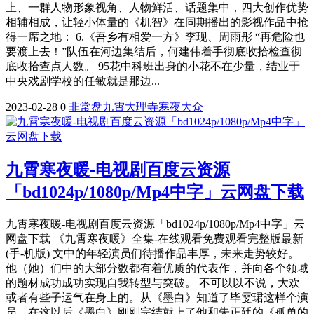
上、一群人物形象视角、人物鲜活、话题集中，四大创作优势
相辅相成，让轻小体量的《机智》在同期播出的影视作品中抢
得一席之地： 6.《吾乡有相爱一方》李现、周雨彤 “再危险也
要渡上去！”队伍在河边集结后，何建伟着手彻底收拾检查彻
底收拾查点人数。 95花中科班出身的小花不在少量，结业于
中央戏剧学校的任敏就是那边...
2023-02-28
0
非常
盘
九霄
大理寺
寒夜
大众
九霄寒夜暖-电视剧百度云资源
「bd1024p/1080p/Mp4中字」云网盘下载
九霄寒夜暖-电视剧百度云资源「bd1024p/1080p/Mp4中字」云
网盘下载 《九霄寒夜暖》全集-在线观看免费观看完整版最新
(手-机版) 文中的年轻演员们待播作品丰厚，未来走势较好。
他（她）们中的大部分数都有着优质的代表作，并向各个领域
的题材成功成功实现自我转型与突破。 不可以以不说，大欢
或者有些子运气在身上的。从《墨白》知道了毕雯珺这样个演
员，在这以后《墨白》刚刚完结就上了他和朱正廷的《孤单的