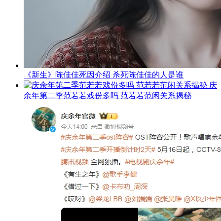
《新生》陈佳佳死因介绍 杀死陈佳佳的人是谁
庆
余年第二季范若若戏份多吗 范若若范闲关系揭秘