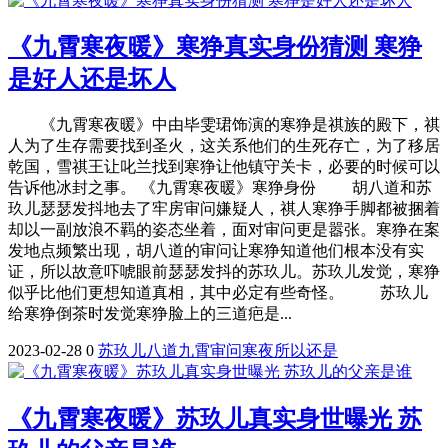
《九霄寒夜暖》寒狰真实身份猜测 寒狰
是好人还是坏人
《九霄寒夜暖》中由毕雯珺饰演的寒狰是祺族的殿下，祺
人为了生存需要找到圣火，这关系他们的生死存亡，为了移居
乾国，雪祺王让叱兰找到寒狰让他镇守关卡，必要的时候可以
告诉他冰封之事。 《九霄寒夜暖》寒狰身份 胡八道和苏
玖儿瑟瑟发抖地去了牢房审问嫌疑人，祺人寒狰手脚都被捆着
却以一副放浪不羁的姿态坐着，面对审问更是嚣张。寒狰在案
发地点频繁出现，胡八道的审问让寒狰知道他们根本没有实
证，所以故意吓唬眼前瑟瑟发抖的苏玖儿。苏玖儿发觉，寒狰
似乎比他们更想知道真相，其中必定有些奇怪。 苏玖儿
给寒狰倒茶时发觉寒狰脸上的三道疤是...
2023-02-28
0
苏玖儿
八道
九霄
审问
寒夜
所以
还是
《九霄寒夜暖》苏玖儿真实身世曝光 苏