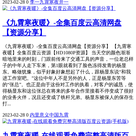
2023-02-28
0
李一
九霄
寒夜
开一
《九霄寒夜暖》-全集百度云高清网盘
【资源分享】
《九霄寒夜暖》-全集百度云高清网盘【资源分享】 【九霄寒
夜暖】全集百度云资源【HD1080P资源】 当天空的颜色渐渐
暗地里来的时刻，门跟前传来了交通工具的声音，一位老总样
子的中年人走下车来，第1眼就看到了脸色冻得发青的杨显
东。略做犹豫，似乎好象好象想起了什么，跟杨显东说“和我
进工作室吧。”这位中年人不是另外的人，正是杨显东苦等
的“张总”。也正是由于这份对工作的执着，对客户的诚恳，使
得杨显东和这位张总在将来的多年合作里接着不停变成了很好
的业务火伴，况且还变成了铁杆兄弟。杨显东被保人的保存生
打...
2023-02-28
0
内里
意义
中国
九霄
九霄寒夜暖-在线观看免费完整高清版百