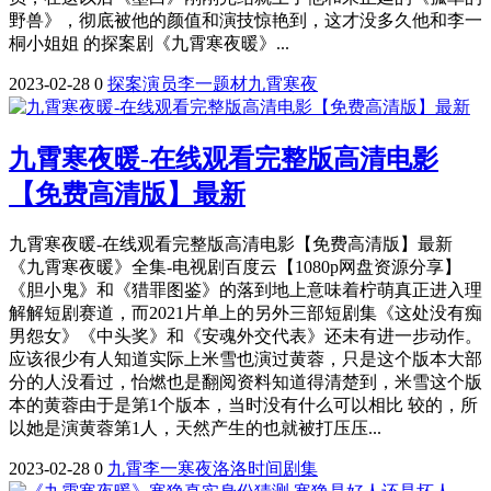
野兽》，彻底被他的颜值和演技惊艳到，这才没多久他和李一
桐小姐姐 的探案剧《九霄寒夜暖》...
2023-02-28
0
探案
演员
李一
题材
九霄
寒夜
九霄寒夜暖-在线观看完整版高清电影
【免费高清版】最新
九霄寒夜暖-在线观看完整版高清电影【免费高清版】最新
《九霄寒夜暖》全集-电视剧百度云【1080p网盘资源分享】
《胆小鬼》和《猎罪图鉴》的落到地上意味着柠萌真正进入理
解解短剧赛道，而2021片单上的另外三部短剧集《这处没有痴
男怨女》《中头奖》和《安魂外交代表》还未有进一步动作。
应该很少有人知道实际上米雪也演过黄蓉，只是这个版本大部
分的人没看过，怡燃也是翻阅资料知道得清楚到，米雪这个版
本的黄蓉由于是第1个版本，当时没有什么可以相比 较的，所
以她是演黄蓉第1人，天然产生的也就被打压压...
2023-02-28
0
九霄
李一
寒夜
洛洛
时间
剧集