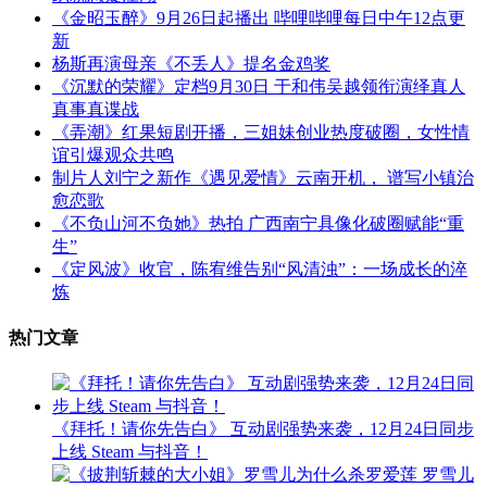
《金昭玉醉》9月26日起播出 哔哩哔哩每日中午12点更
新
杨斯再演母亲《不丢人》提名金鸡奖
《沉默的荣耀》定档9月30日 于和伟吴越领衔演绎真人
真事真谍战
《弄潮》红果短剧开播，三姐妹创业热度破圈，女性情
谊引爆观众共鸣
制片人刘宁之新作《遇见爱情》云南开机， 谱写小镇治
愈恋歌
《不负山河不负她》热拍 广西南宁具像化破圈赋能“重
生”
《定风波》收官，陈宥维告别“风清浊”：一场成长的淬
炼
热门文章
《拜托！请你先告白》 互动剧强势来袭，12月24日同步
上线 Steam 与抖音！