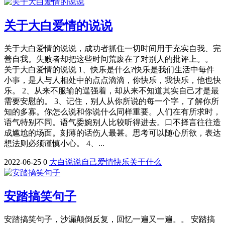
关于大白爱情的说说
关于大白爱情的说说，成功者抓住一切时间用于充实自我、完
善自我。失败者却把这些时间荒废在了对别人的批评上。。
关于大白爱情的说说 1、快乐是什么?快乐是我们生活中每件
小事，是人与人相处中的点点滴滴，你快乐，我快乐，他也快
乐。 2、从来不服输的逞强着，却从来不知道其实自己才是最
需要安慰的。 3、记住，别人从你所说的每一个字，了解你所
知的多寡。你怎么说和你说什么同样重要。人们在有所求时，
语气特别不同。语气委婉别人比较听得进去。口不择言往往造
成尴尬的场面。刻薄的话伤人最甚。思考可以随心所欲，表达
想法则必须谨慎小心。 4、...
2022-06-25
0
大白
说说
自己
爱情
快乐
关于
什么
安踏搞笑句子
安踏搞笑句子，沙漏颠倒反复，回忆一遍又一遍。。 安踏搞