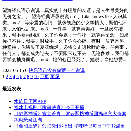
望海经典语录说说，真实的十分理智的友谊，是人生最美好的
无价之宝。。 望海经典语录说说 no1、Like knows like 人识其
类。 no2、等余震的心情，就像初恋的少女等情人，既怕他不
来，又怕他乱来。 no3、一件事，就算再美好，一旦没有结
果，就不要再纠缠，久了你会累；一件物，就算再留念，如果
你抓不住，就要适时放手，久了你会心碎。有时，放弃是另一
种坚持，你错失了夏花绚烂，必将会走进秋叶静羌。任何事，
任何人，都会成为过去，不要跟它过不去，无论多难，我们都
要学会抽身而退。 no4、她的心已经死了。她说，当她想爱...
2022-06-15
0
快乐
语录
没有
储蓄
一个
说说
1
2
3
4
5
6
7
8
9
10
下页
页尾
最近发表
水族日历网APP
福建电视剧《家事法庭》今日开播
《魅影神捕》官宣杀青，罗云熙携神捕团揭秘六大奇案
织就悬疑江湖
《金昭玉醉》9月26日起播出 哔哩哔哩每日中午12点更