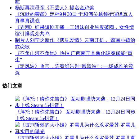
新
杨斯再演母亲《不丢人》提名金鸡奖
《沉默的荣耀》定档9月30日 于和伟吴越领衔演绎真人
真事真谍战
《弄潮》红果短剧开播，三姐妹创业热度破圈，女性情
谊引爆观众共鸣
制片人刘宁之新作《遇见爱情》云南开机， 谱写小镇治
愈恋歌
《不负山河不负她》热拍 广西南宁具像化破圈赋能“重
生”
《定风波》收官，陈宥维告别“风清浊”：一场成长的淬
炼
热门文章
《拜托！请你先告白》 互动剧强势来袭，12月24日同步
上线 Steam 与抖音！
《披荆斩棘的大小姐》罗雪儿为什么杀罗爱莲 罗雪儿真