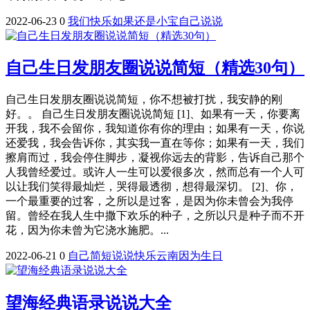
2022-06-23
0
我们
快乐
如果
还是
小宝
自己
说说
自己生日发朋友圈说说简短（精选30句）
自己生日发朋友圈说说简短，你不想被打扰，我安静的刚
好。。 自己生日发朋友圈说说简短 [1]、如果有一天，你要离
开我，我不会留你，我知道你有你的理由；如果有一天，你说
还爱我，我会告诉你，其实我一直在等你；如果有一天，我们
擦肩而过，我会停住脚步，凝视你远去的背影，告诉自己那个
人我曾经爱过。或许人一生可以爱很多次，然而总有一个人可
以让我们笑得最灿烂，哭得最透彻，想得最深切。 [2]、你，
一个最重要的过客，之所以是过客，是因为你未曾会为我停
留。曾经在我人生中撒下欢乐的种子，之所以只是种子而不开
花，因为你未曾为它浇水施肥。...
2022-06-21
0
自己
简短
说说
快乐
云南
因为
生日
望海经典语录说说大全