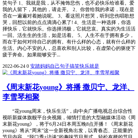
笑句子 1、我就是我，从不掩饰悲伤，也不必快乐给谁看。爱
我的人留下，其他的，请走开。 2、你曾给我的承诺，现在是
否在一遍遍对着她说呢。 3、看这照片想哭，听到悲伤唱歌想
哭，回想以前的点点滴滴心累了! 4、生活是一种选择，你选
择快乐，它就快乐。你选择消极，它就悲哀。真实的为生活活
一回。活生生的生活，如是活着。 5、人生不在于拥有多少，
而在于如何对待自己的拥有。有什么样的心态，就有什么样的
生活。内心不安的人，总喜欢和别人比较，在虚荣心的驱使下
疲于奔命。如果能够安于...
2022-06-24
0
安踏
妈妈
自己
句子
搞笑
快乐
就是
《周末新花young》将播 撒贝宁、龙洋、
李雪琴相聚
“花young周末，快乐生活”，由中央广播电视总台综合性
视听新媒体旗舰平台央视频，倾情打造的大型融媒体活动《周
末新花young》，将于6月24日本周五晚8点开播！《周末新花
young》将从“周末”这一全新视角出发，以青春态、正能量的
节目内容、“脱口秀+访谈”的趣味节目形式、轻松有梗的节目