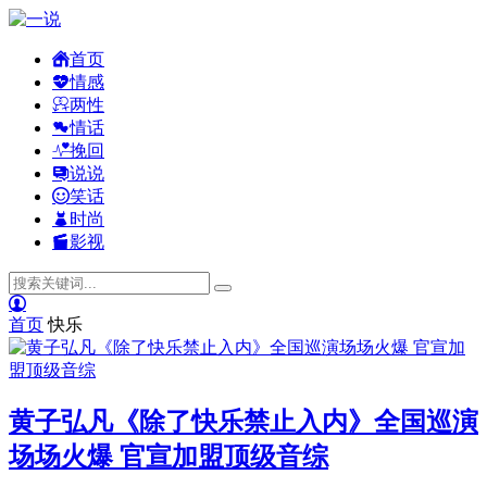
首页
情感
两性
情话
挽回
说说
笑话
时尚
影视
首页
快乐
黄子弘凡《除了快乐禁止入内》全国巡演
场场火爆 官宣加盟顶级音综