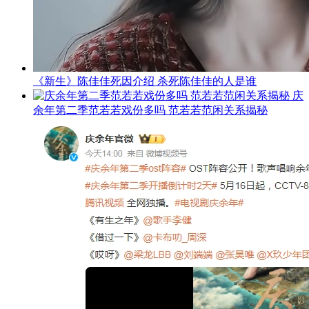
《新生》陈佳佳死因介绍 杀死陈佳佳的人是谁
庆
余年第二季范若若戏份多吗 范若若范闲关系揭秘