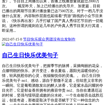
发》。节目自上周播出以来，首播上线播放量就超过2000万
次。 截至昨天，加上已经播出的先导片、加更篇，目前
已播出的两期节目累计播放量已达7500万次。对于一档几乎没
做什么宣发、内容制作层面也延续着“穷游”路线的小众节目来
说，《快乐再出发》几乎打破了国产真人秀综艺节目的一切规
则。这种所谓的规则在近几年的户外真人秀节目里大行其道，
即采用...
2022-07-15
0
节目
快乐
观众
男团
没有
出发
制作
自己生日快乐优美句子
自己生日快乐优美句子，把握季节的脉搏，采摘绚丽的花朵，
点缀明朗的快乐。岁月变迁，春去夏临，愿阳光温暖你的心
情，轻风抚慰你的心灵，祝福愉悦你的灵魂。。 自己生日快
乐优美句子 no1、感动，源自于那微不足道，但却意义非常的
一瞬间。它是葡萄酒散发出的醉人浓香，它是紫水晶闪耀的夺
目光芒，它是郁金香所拥有的雍容华贵 no2、当你在遭遇厄运
的时候，坚强与懦弱是成败的分水岭。一个生命能否去战胜厄
运，创造奇迹，那都是取决于你是否赋于了它一种信念的力