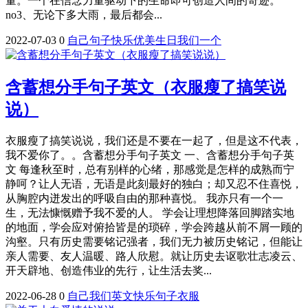
量。一个在信念力量驱动下的生命即可创造人间的奇迹。
no3、无论下多大雨，最后都会...
2022-07-03
0
自己
句子
快乐
优美
生日
我们
一个
含蓄想分手句子英文（衣服瘦了搞笑说
说）
衣服瘦了搞笑说说，我们还是不要在一起了，但是这不代表，
我不爱你了。。含蓄想分手句子英文 一、含蓄想分手句子英
文 每逢秋至时，总有别样的心绪，那感觉是怎样的成熟而宁
静呵？让人无语，无语是此刻最好的独白；却又忍不住喜悦，
从胸腔内迸发出的呼吸自由的那种喜悦。 我亦只有一个一
生，无法慷慨赠予我不爱的人。 学会让理想降落回脚踏实地
的地面，学会应对俯拾皆是的琐碎，学会跨越从前不屑一顾的
沟壑。只有历史需要铭记强者，我们无力被历史铭记，但能让
亲人需要、友人温暖、路人欣慰。就让历史去讴歌壮志凌云、
开天辟地、创造伟业的先行，让生活去奖...
2022-06-28
0
自己
我们
英文
快乐
句子
衣服