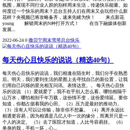
氛围，展现不同行业人群的别样周末生活，传递快乐能量。如
何度过一个快乐的周末？总台主持人们在周末又会玩些什么新
花样？央视频已将攻略备齐，速来先睹为快！ 来点新花
young 解锁周末的N种打开方式！ 在当下融媒体创新
发展...
2022-06-24
0
撒贝宁
周末
雪琴
总台
快乐
每天伤心且快乐的说说（精选40句）
每天伤心且快乐的说说，我们相逢在陌生时，我们分手在熟悉
后。明天，我们要到生活的星图上去寻找自己的新位置，让我
们用自己闪烁的星光相互问讯、表情达意。。 每天伤心且快
乐的说说 （1）爱就爱了，我不在乎别人怎么看。哪怕相隔千
山万水，哪怕相别千年万载，这份情不变，这份爱绵延。要你
知道，你都占据着我的心田。 （2）压力是最好的推动力。
（3）没有人可以让你输，除非你不想赢。 （4）离开永远比
相遇更容易，因为相遇是几亿人中一次的缘分，而离开只是一
个人的决定。 （5）去了医院才知道，人比号容易挂。 （6）
单身的我，手机一坏，心...