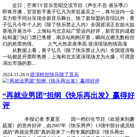
近日，芒果TV音乐竞唱交流节目《声生不息·港乐季2》
即将开播，官宣歌手黄子弘凡为常驻嘉宾之一，将与业内一众
实力歌手同台呈现全新音乐舞台。除了新加盟的音综以外，黄
子弘凡今年个人的《除了快乐禁止入内》全国巡演正在如火如
荼地开展当中，上海站与北京站广受业内好评，新官宣的成都
站和厦门站门票已售罄，南京站刚刚开票，瞬间点燃无数粉丝
们的抢票热情。 人气火热卖座率高 巡演现场热情高涨
从数据上看，黄子弘凡《除了快乐禁止入内》全国巡演每
一站都是开票即售罄，上海和北京巡演现场尤为火爆，可谓是
演出市场的新...
2024-11-26
0
巡演
粉丝
快乐
除了
音乐
“再就业男团”担纲《快乐再出发》赢得好
评
本报记者 李夏至 因一档衍生节目《欢迎来到蘑
菇屋》的意外好评，由2007年《快乐男声》13强中部分成员组
成的“再就业男团”真的迎来了一档专属的团综《快乐再出