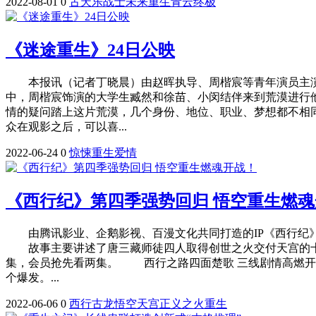
2022-08-01
0
古天乐
战士
未来
重生
青云
终极
《迷途重生》24日公映
本报讯（记者丁晓晨）由赵晖执导、周楷宸等青年演员主演
中，周楷宸饰演的大学生臧然和徐苗、小闵结伴来到荒漠进行
情的疑问踏上这片荒漠，几个身份、地位、职业、梦想都不相
众在观影之后，可以喜...
2022-06-24
0
惊悚
重生
爱情
《西行纪》第四季强势回归 悟空重生燃
由腾讯影业、企鹅影视、百漫文化共同打造的IP《西行纪》
故事主要讲述了唐三藏师徒四人取得创世之火交付天宫的十六
集，会员抢先看两集。 西行之路四面楚歌 三线剧情高燃开播
个爆发。...
2022-06-06
0
西行
古龙
悟空
天宫
正义
之火
重生