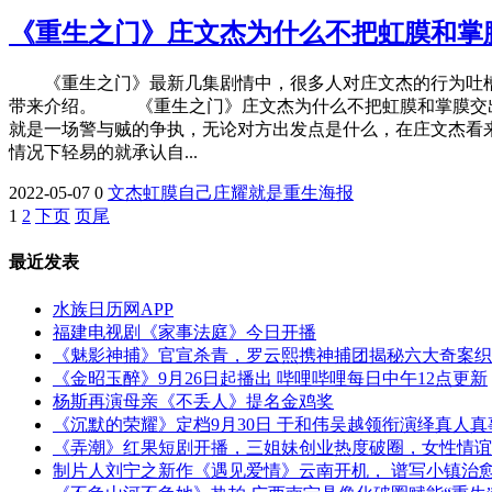
《重生之门》庄文杰为什么不把虹膜和掌
《重生之门》最新几集剧情中，很多人对庄文杰的行为吐槽
带来介绍。 《重生之门》庄文杰为什么不把虹膜和掌膜交
就是一场警与贼的争执，无论对方出发点是什么，在庄文杰看
情况下轻易的就承认自...
2022-05-07
0
文杰
虹膜
自己
庄耀
就是
重生
海报
1
2
下页
页尾
最近发表
水族日历网APP
福建电视剧《家事法庭》今日开播
《魅影神捕》官宣杀青，罗云熙携神捕团揭秘六大奇案织
《金昭玉醉》9月26日起播出 哔哩哔哩每日中午12点更新
杨斯再演母亲《不丢人》提名金鸡奖
《沉默的荣耀》定档9月30日 于和伟吴越领衔演绎真人
《弄潮》红果短剧开播，三姐妹创业热度破圈，女性情谊
制片人刘宁之新作《遇见爱情》云南开机， 谱写小镇治