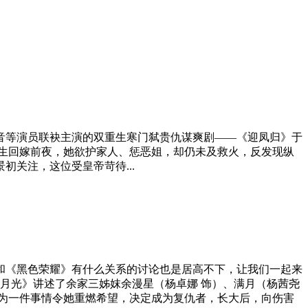
等演员联袂主演的双重生寒门弑贵仇谋爽剧——《迎凤归》于
生回嫁前夜，她欲护家人、惩恶姐，却仍未及救火，反发现纵
关注，这位受皇帝苛待...
《黑色荣耀》有什么关系的讨论也是居高不下，让我们一起来
光》讲述了余家三姊妺余漫星（杨卓娜 饰）、满月（杨茜尧
为一件事情令她重燃希望，决定成为复仇者，长大后，向伤害