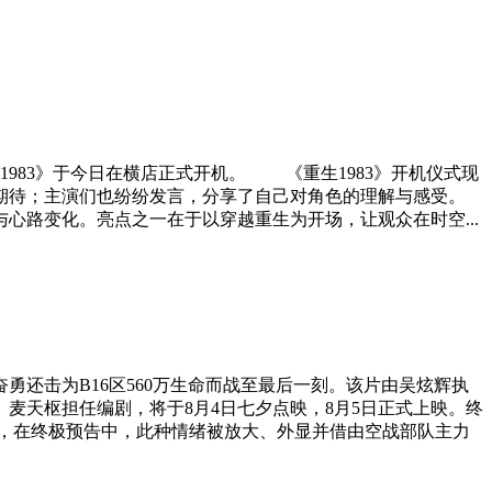
83》于今日在横店正式开机。 《重生1983》开机仪式现
期待；主演们也纷纷发言，分享了自己对角色的理解与感受。
心路变化。亮点之一在于以穿越重生为开场，让观众在时空...
还击为B16区560万生命而战至最后一刻。该片由吴炫辉执
麦天枢担任编剧，将于8月4日七夕点映，8月5日正式上映。终
，在终极预告中，此种情绪被放大、外显并借由空战部队主力