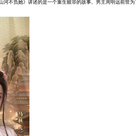
不负她》讲述的是一个重生赎罪的故事。男主周明远前世为了发