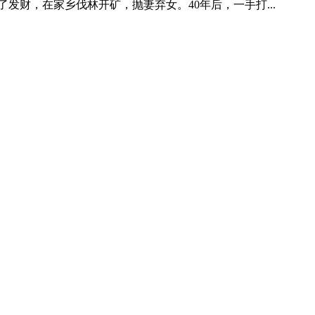
财，在家乡伐林开矿，抛妻弃女。40年后，一手打...