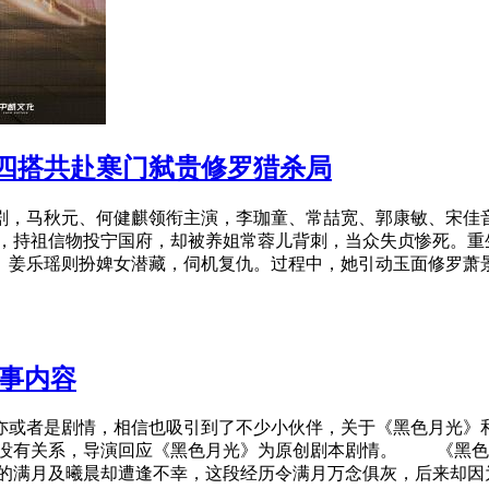
四搭共赴寒门弑贵修罗猎杀局
，马秋元、何健麒领衔主演，李珈童、常喆宽、郭康敏、宋佳音
持祖信物投宁国府，却被养姐常蓉儿背刺，当众失贞惨死。重
姜乐瑶则扮婢女潜藏，伺机复仇。过程中，她引动玉面修罗萧景初
故事内容
或者是剧情，相信也吸引到了不少小伙伴，关于《黑色月光》和
没有关系，导演回应《黑色月光》为原创剧本剧情。 《黑色月
生的满月及曦晨却遭逢不幸，这段经历令满月万念俱灰，后来却因