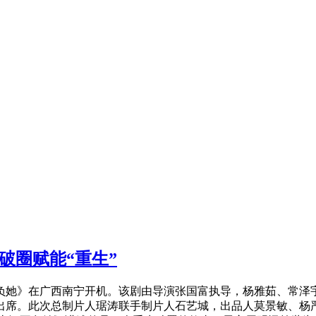
破圈赋能“重生”
她》在广西南宁开机。该剧由导演张国富执导，杨雅茹、常泽宇
出席。此次总制片人琚涛联手制片人石艺城，出品人莫景敏、杨