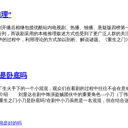
理”
开播后相继包揽优酷站内电视剧、热播、独播、悬疑版四榜第
”行列，而该剧采用的本格推理叙述方式也受到了更广泛人群的关
声的过程中，利用理论的方式加以剖析、解说谜题。《重生之门
刀是卧底吗
生火手下的一个小混混，观众们在看剧的过程中往往不会在意他
介绍 刘显达在剧中饰演盗贼团伙中的重要角色—小刀（丁伟
生之门小刀是卧底吗?在剧中小刀虽然是一名混混，但在结合这