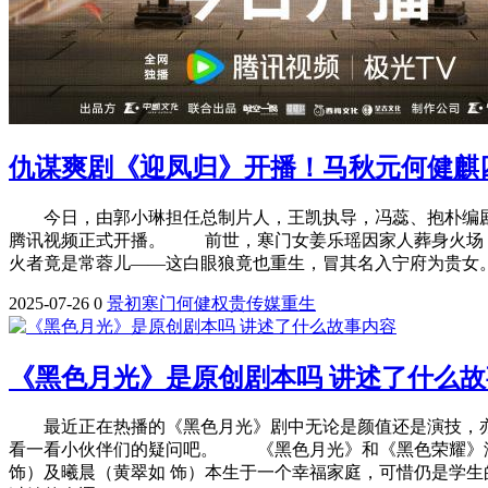
仇谋爽剧《迎凤归》开播！马秋元何健麒
今日，由郭小琳担任总制片人，王凯执导，冯蕊、抱朴编剧
腾讯视频正式开播。 前世，寒门女姜乐瑶因家人葬身火场，
火者竟是常蓉儿——这白眼狼竟也重生，冒其名入宁府为贵女。
2025-07-26
0
景初
寒门
何健
权贵
传媒
重生
《黑色月光》是原创剧本吗 讲述了什么
最近正在热播的《黑色月光》剧中无论是颜值还是演技，亦
看一看小伙伴们的疑问吧。 《黑色月光》和《黑色荣耀》
饰）及曦晨（黄翠如 饰）本生于一个幸福家庭，可惜仍是学