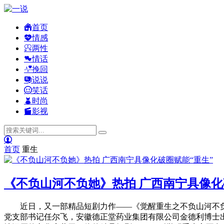
首页
情感
两性
情话
挽回
说说
笑话
时尚
影视
首页
重生
《不负山河不负她》热拍 广西南宁具像化
近日，又一部精品短剧力作——《觉醒重生之不负山河不负
党支部书记任尔飞，安徽德正堂药业集团有限公司金德利博士