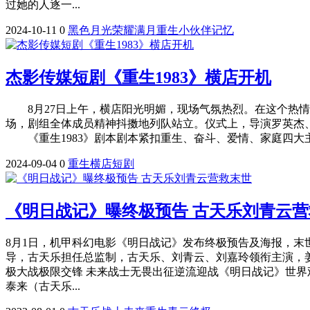
过她的人逐一...
2024-10-11
0
黑色
月光
荣耀
满月
重生
小伙伴
记忆
杰影传媒短剧《重生1983》横店开机
8月27日上午，横店阳光明媚，现场气氛热烈。在这个热情似
场，剧组全体成员精神抖擞地列队站立。仪式上，导演罗英杰
《重生1983》剧本剧本紧扣重生、奋斗、爱情、家庭四大主
2024-09-04
0
重生
横店
短剧
《明日战记》曝终极预告 古天乐刘青云
8月1日，机甲科幻电影《明日战记》发布终极预告及海报，末
导，古天乐担任总监制，古天乐、刘青云、刘嘉玲领衔主演，姜
极大战极限交锋 未来战士无畏出征逆流迎战《明日战记》世
泰来（古天乐...