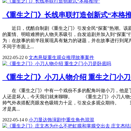
《重生之门》长线串联打造创新式“本格推
近日，优酷自制剧《重生之门》引发全民“探案”热潮。该剧
的案情、明暗难辨的人物关系吸引，自发追剧并加入到“探案
为：在故事的前半段展现具有魅力的谜题，并在故事进行到尾
不同于市面上...
2022-05-22
0
文杰
悬疑
重生
观众
推理
故事
案件
《重生之门》小刀人物介绍 重生之门小
在《重生之门》中有一个戏份不多的配角叫做小刀，他是丁
人还是坏人，今天我们就来聊聊。 《重生之门》小刀人物
帅气外表搭配亮眼发色吸睛力十足，引发众多观众期待。 重
才是真...
2022-05-14
0
小刀
显达
饰演
剧中
重生
角色
混混