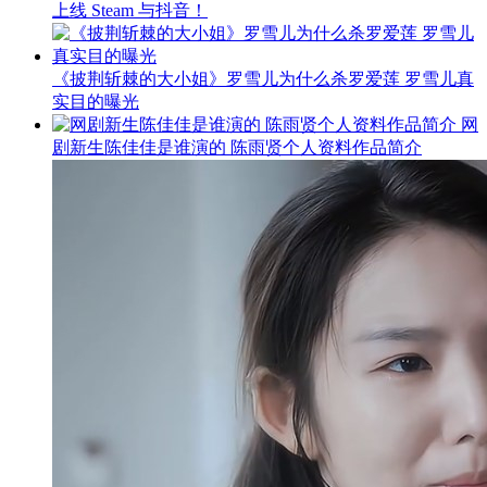
上线 Steam 与抖音！
《披荆斩棘的大小姐》罗雪儿为什么杀罗爱莲 罗雪儿真
实目的曝光
网
剧新生陈佳佳是谁演的 陈雨贤个人资料作品简介