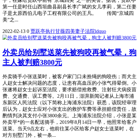
子，在嫁给贾跃亭前有“京城四美”之一的美誉。据说，贾跃亭
第一任是时任山西垣曲县副县长李广斌的女儿李莉，第二任妻
子是太原西伯儿电子工程有限公司的王凡。 传闻“京城四
美”之...
2022-02-13
0
贾跃亭
执行
甘薇
四美
妻子
法院
ldquo
外卖员给别墅送菜先被狗咬再被气晕，狗
主人被判赔3800元
外卖骑手小张送菜时，被客户家门口未拴绳的狗咬伤；而犬主
人赵女士解决问题的态度，让患有高血压的小张气得晕倒。小
张遂将赵女士起诉至法院，要求赔偿抢救费、注射狂犬病疫苗
费、交通费、误工费等。2月11日，澎湃新闻记者从上海市浦
东新区人民法院（以下简称上海浦东法院）获悉，该院经审理
后认为，赵女士应对小张支出的救护车费等承担赔偿责任，故
酌情判决其支付小张3800余元。上海浦东法院介绍，小张是某
外卖平*的一名配送骑手，2019年8月14日一早，他照常给客户
送菜。当天9点左右，他前往某小区给客户赵女士送菜时，在
对方别墅门外，被一条...