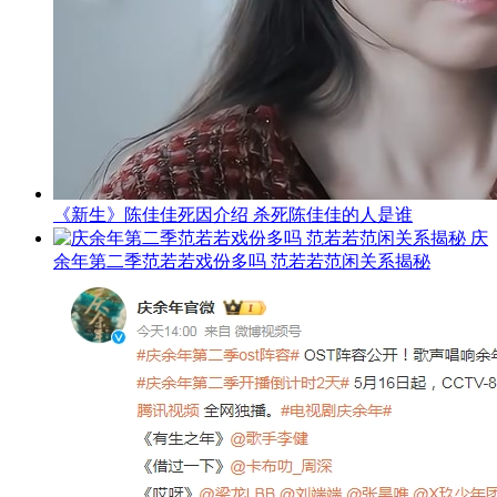
《新生》陈佳佳死因介绍 杀死陈佳佳的人是谁
庆
余年第二季范若若戏份多吗 范若若范闲关系揭秘