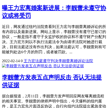
曝王力宏离婚案新进展：李靓蕾未遵守协
议或将受罚
近日，网友通过纽约法院查看到王力宏与李靓蕾离婚诉讼的所
有内容以及最新进展。网站上显示，李靓蕾没有遵守已签订的
协议，一般是指不遵守子女监护权的协议和不遵守财产分配判
决。王力宏方则以不执行法庭法令为由请求法院对她进行裁
决，目前法庭还没有作出判决，如果法庭认可，李靓蕾则有可
能被判处达6个月的刑罚，或者被罚款。...
2022-02-14
0
王力宏
法庭
遵守
判决
李靓蕾
离婚诉讼
法院
李靓蕾方发表五点声明反击 否认无法提
供证据
据台媒报道，2月11日，李靓蕾方发声明回应网友曝离婚流程
的相关事宜。李靓蕾的律师声明中指出，今天爆料的纽约案
件，是王力宏先片面违反协议，自行向纽约法院提出紧急变动