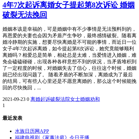
4年7次起诉离婚女子提起第8次诉讼 婚姻
破裂无法挽回
婚姻本该是幸福的，可是婚姻中有不少事情是无法预料到的，
再恩爱的夫妻也会因为矛盾产生争吵，最终感情破裂。随着离
婚冷静期的实施，想要尽快离婚是不可能的事情，而近日一位
女子4年7次起诉离婚，如今提起第8次诉讼，她究竟能够顺利
离婚吗？相爱总是简单，相处总是太难，当爱情进入婚姻，难
免会磕磕碰碰，出现各种各样意想不到的状况，当矛盾堆积到
了一定程度的时候，对婚姻失去了信心，往往这个时候，婚姻
就已经出现问题了。 随着矛盾的不断加深，离婚成为了最后
的结局，可有些人心里还是不愿意离婚的，那么这个时候能挽
回的尽快挽回，...
2021-09-23
0
离婚
起诉
破裂
法院
女士
婚姻
劝和
1
最近发表
水族日历网APP
福建电视剧《家事法庭》今日开播