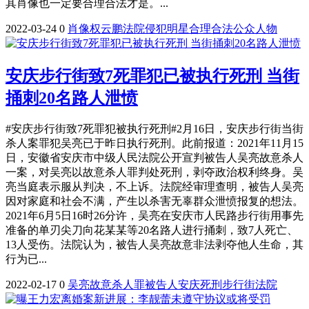
其肖像也一定要合理合法才是。...
2022-03-24
0
肖像权
云鹏
法院
侵犯
明星
合理合法
公众人物
安庆步行街致7死罪犯已被执行死刑 当街
捅刺20名路人泄愤
#安庆步行街致7死罪犯被执行死刑#2月16日，安庆步行街当街
杀人案罪犯吴亮已于昨日执行死刑。此前报道：2021年11月15
日，安徽省安庆市中级人民法院公开宣判被告人吴亮故意杀人
一案，对吴亮以故意杀人罪判处死刑，剥夺政治权利终身。吴
亮当庭表示服从判决，不上诉。法院经审理查明，被告人吴亮
因对家庭和社会不满，产生以杀害无辜群众泄愤报复的想法。
2021年6月5日16时26分许，吴亮在安庆市人民路步行街用事先
准备的单刃尖刀向花某某等20名路人进行捅刺，致7人死亡、
13人受伤。法院认为，被告人吴亮故意非法剥夺他人生命，其
行为已...
2022-02-17
0
吴亮
故意杀人罪
被告人
安庆
死刑
步行街
法院