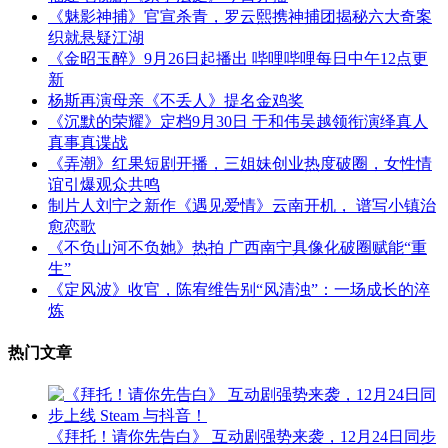
《魅影神捕》官宣杀青，罗云熙携神捕团揭秘六大奇案
织就悬疑江湖
《金昭玉醉》9月26日起播出 哔哩哔哩每日中午12点更
新
杨斯再演母亲《不丢人》提名金鸡奖
《沉默的荣耀》定档9月30日 于和伟吴越领衔演绎真人
真事真谍战
《弄潮》红果短剧开播，三姐妹创业热度破圈，女性情
谊引爆观众共鸣
制片人刘宁之新作《遇见爱情》云南开机， 谱写小镇治
愈恋歌
《不负山河不负她》热拍 广西南宁具像化破圈赋能“重
生”
《定风波》收官，陈宥维告别“风清浊”：一场成长的淬
炼
热门文章
《拜托！请你先告白》 互动剧强势来袭，12月24日同步