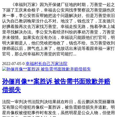
《幸福到万家》因为开保健厂征地的时期，万善堂一起之
下踢了王庆来命根子，幸福去公安局找李警察说万善堂踢伤庆
来一事，李公安答应帮她把这个问题解决好。但是万善堂依旧
认为自己教训晚辈没什么不对。地没了，钱也没了，王友德只
好腆着脸再次去万家找万善堂。幸福走投无路，拖着孕体上城
里寻找解决办法。李公安为着经济纠纷的事劝万善堂，万善堂
并未领情。如果实在没有办法，幸福说只能跟他们打官司，明
明大家都是人，他们凭啥把地收了，钱也不给。当万善堂收到
律师函以后，脾气也上来了，他放话出来说等着跟幸福一家打
官司，那么何幸福和万善堂的官司能打...
2022-07-05
0
幸福
村长
自己
万家
法院
孙俪肖像**案胜诉 被告需书面致歉并赔
偿损失
法院一审判决书法院判决结果就在昨日，岳云鹏诉东莞丽馨珠
宝有限公司侵犯肖像权一案胜诉，被告需赔偿损失并道歉。明
星肖像权被侵犯事件时有发生，虽然明星是公众人物，但使用