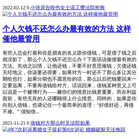
2022-02-12
0
小张
原告
咬伤
女士
误工费
法院
抢救
个人欠钱不还怎么办最有效的方法 这样
催他最管用
有些人总会打着和你是朋友的名义跟你借钱，可是借了钱之后
就没影了，那么个人欠钱不还怎么办？下面说说催债最有效的
方法。先动之以情，让他还钱，不要不好意思催钱，欠债还钱
天经地义，你该要还得要，如果对方一时还不了那么多让其分
期给也行，如果分期也不愿意给的话，那么以后把钱要回来一
定要远离，不要再借钱给对方。话说回来，借钱某种意义上可
以说是一个赌博行为——赌你们的情意比钱更重要。而在利益
面前，有些无良的人还哪顾得上什么情意。同样的，如果是你
向别人借钱，也请记住一个最简单的道理：“好借好还，再借
不难。” 须知借...
2021-11-21
0
借钱
对方
那么
时见
法院
如果