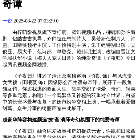
奇谭
一说
2025-08-22 07:03:29
0
由柠萌影视及旗下青柠萌、腾讯视频出品，柳樾和孙临编
剧，侣皓吉吉执导，齐帅担任总制片人，吴若妍任制片人，
许
凯
、田曦薇领衔主演，王佳怡特别主演，朱正廷特别出演，吴
俊霆、易大千、范诗然、单敬尧、赖
伟明
主演，改编自晋江文
学城扶华小说《梅夫人宠夫日常》的纯爱奇谭《子夜归》今日
起腾讯视频全网独播。
《子夜归》讲述了清正郎君梅逐雨（许凯 饰）与风流贵
女武祯（田曦薇 饰）因缘际会产生宿命牵绊，展开了一段鱼
猫互钓、你追我逃的双面人生。
故事
交织了情爱、
奇幻
、轻喜
等多重元素，构建出一个既繁华又神秘的双重对立世界，白昼
中的
长安
盛景与夜幕下的妖市纷争交相上演，一幅承载着爱恨
纠葛、众生异事的绮丽画卷由此展开。
超豪华阵容构建颜选'撩'斋 演绎奇幻氛围下的纯爱奇谭
《子夜归》融合纯爱故事和奇幻捉妖元素，许凯和田曦薇
两位高颜值青年演员首次搭档，演绎古装版对抗路情侣的双面