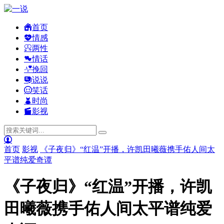
首页
情感
两性
情话
挽回
说说
笑话
时尚
影视
首页
影视
《子夜归》“红温”开播，许凯田曦薇携手佑人间太
平谱纯爱奇谭
《子夜归》“红温”开播，许凯
田曦薇携手佑人间太平谱纯爱