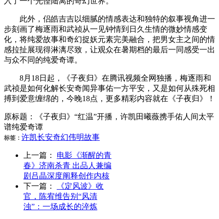
入了一个光怪陆离的奇幻世界。
此外，侣皓吉吉以细腻的情感表达和独特的叙事视角进一
步刻画了梅逐雨和武祯从一见钟情到日久生情的微妙情感变
化，将纯爱故事和奇幻捉妖元素完美融合，把男女主之间的情
感拉扯展现得淋漓尽致，让观众在暑期档的最后一同感受一出
与众不同的纯爱奇谭。
8月18日起，《子夜归》在腾讯视频全网独播，梅逐雨和
武祯是如何化解长安奇闻异事佑一方平安，又是如何从殊死相
搏到爱意缠绵的，今晚18点，更多精彩内容就在《子夜归》！
原标题：《子夜归》“红温”开播，许凯田曦薇携手佑人间太平
谱纯爱奇谭
许凯
长安
奇幻
伟明
故事
标签：
上一篇：
电影《渐醒的青
春》济南杀青 出品人兼编
剧吕晶深度阐释创作内核
下一篇：
《定风波》收
官，陈宥维告别“风清
浊”：一场成长的淬炼