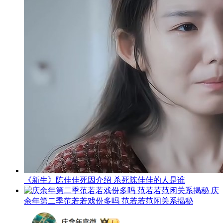
《新生》陈佳佳死因介绍 杀死陈佳佳的人是谁
庆
余年第二季范若若戏份多吗 范若若范闲关系揭秘