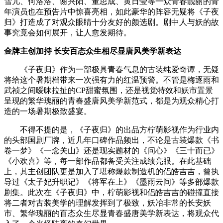
雪儿、何洛洛、谢兴阳、董思成、黄日莹等一众青春靓丽的青
年演员也在预告片中惊喜亮相，如此豪华的阵容无疑将《子夜
归》打造成了对观众眼睛十分友好的颜选剧。剧中人与妖的故
事究竟会如何展开，让人愈发期待。
金牌主创加持 长安百态众生相尽显唐风美学新表达
《子夜归》作为一部极具青春气息的古装纯爱奇谭，无疑
将给这个暑期档带来一次强有力的红温预警。不管是梅逐雨和
武祯之间暧昧拉扯的CP甜蜜氛围，还是视觉特效和妖市置景
呈现的繁华瑰丽的青春盛唐风美学新范式，都是为观众精心打
造的一场暑期极致盛宴。
不得不提的是，《子夜归》的出品方柠萌影视作为行业内
的头部国剧厂牌，近几年口碑作品频出，不论是古装爆款《书
卷一梦》《一念关山》还是现实题材的《问心》《三十而已》
《小欢喜》等，每一部作品都备受关注成绩亮眼。在此基础
上，其主创团队更是加入了堪称爆款制造机的侣皓吉吉，曾执
导过《太子妃升职记》《将军在上》《墨雨云间》等多部爆款
剧集。此次在《子夜归》中，柠萌影视和侣皓吉吉的碰撞直接
将二者对古装美学的理解发挥到了极致，妖冶非常的长安妖
市、繁华瑰丽的百态众生尽显青春盛唐美学新表达，将观众代