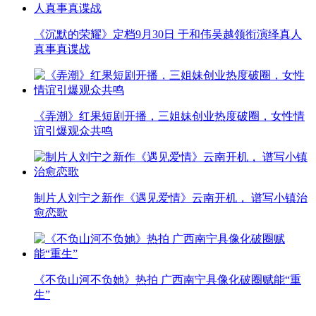
《沉默的荣耀》定档9月30日 于和伟吴越领衔演绎真人
真事真谍战
《弄潮》红果短剧开播，三姐妹创业热度破圈，女性情
谊引爆观众共鸣
制片人刘宁之新作《遇见爱情》云南开机， 谱写小镇治
愈恋歌
《不负山河不负她》热拍 广西南宁具像化破圈赋能“重
生”