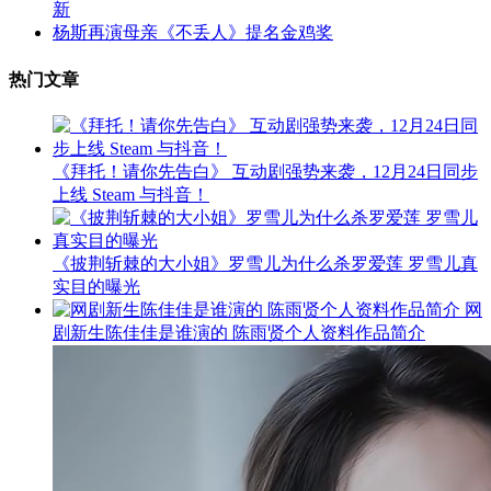
新
杨斯再演母亲《不丢人》提名金鸡奖
热门文章
《拜托！请你先告白》 互动剧强势来袭，12月24日同步
上线 Steam 与抖音！
《披荆斩棘的大小姐》罗雪儿为什么杀罗爱莲 罗雪儿真
实目的曝光
网
剧新生陈佳佳是谁演的 陈雨贤个人资料作品简介