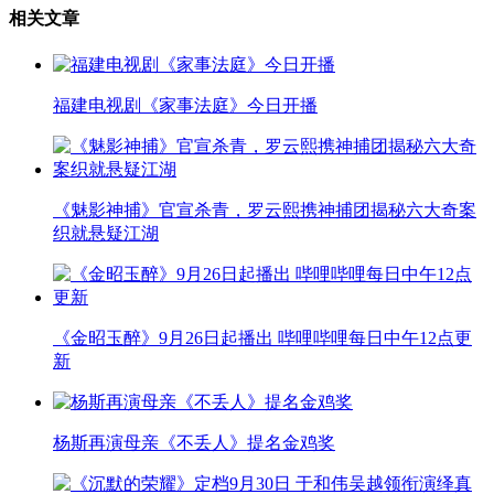
相关文章
福建电视剧《家事法庭》今日开播
《魅影神捕》官宣杀青，罗云熙携神捕团揭秘六大奇案
织就悬疑江湖
《金昭玉醉》9月26日起播出 哔哩哔哩每日中午12点更
新
杨斯再演母亲《不丢人》提名金鸡奖