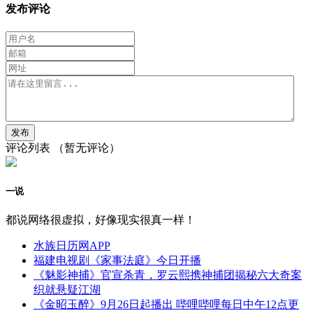
发布评论
评论列表
（暂无评论）
一说
都说网络很虚拟，好像现实很真一样！
水族日历网APP
福建电视剧《家事法庭》今日开播
《魅影神捕》官宣杀青，罗云熙携神捕团揭秘六大奇案
织就悬疑江湖
《金昭玉醉》9月26日起播出 哔哩哔哩每日中午12点更