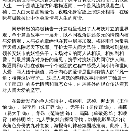
人生，一个是清正端方郎君梅逐雨，一个是风流钓系县主武
祯，二人白天是甜蜜爱侣，夜晚化身宿敌上演殊死相搏，在暧
昧与极致拉扯中体会爱情与人生的真谛。
同步释出的终极预告一开篇就呈现出了人与妖对立的世界
观，单个篇章故事一一展开，以不同视角讲述多元的情感内核
与爱情观，人与妖的牵绊也在其中层层加深。梅逐雨作为常羲
宫天师以除尽天下妖邪、守护太平人间为己任，而武祯则是统
领长安妖市的妖怪头子，立场对立的两人从相识、相知到相
爱，到最后摒弃对身份的偏见，携手对抗妖邪共同守护人间。
梅逐雨和武祯在破解一个个谜团的过程中感受人间小情和世间
大爱，两人始于颜值，终于内心的爱情是世间有情人的平凡一
角；相伴泣诉守护......这些人与妖的羁绊故事则诠释了独属于
《子夜归》的多元情感和百态众生，向屏幕外的观众传达着其
对人间大爱的坚守。
在最新发布的单人海报中，梅逐雨、武祯、柳太真（王佳
怡 饰）、裴季雅（朱正廷 饰）、无字书（吴俊霆 饰）、梅四
（易大千 饰）、斛珠（范诗然 饰）、霜降（单敬尧 饰）和凌
霄（赖伟明 饰）九人手执烛台探窗寻找，烛烟化影呈现出代
表角色身份的九种意象，海报奇幻神秘氛围感拉满。此外，孔