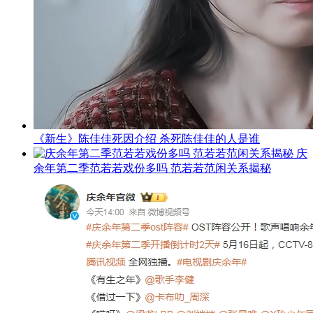
《新生》陈佳佳死因介绍 杀死陈佳佳的人是谁
庆
余年第二季范若若戏份多吗 范若若范闲关系揭秘