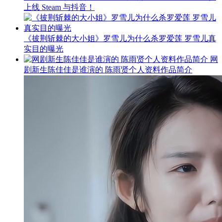
上线 Steam 与抖音！
《披荆斩棘的大小姐》罗雪儿为什么杀罗爱莲 罗雪儿真
实目的曝光
网
剧新生陈佳佳是谁演的 陈雨贤个人资料作品简介