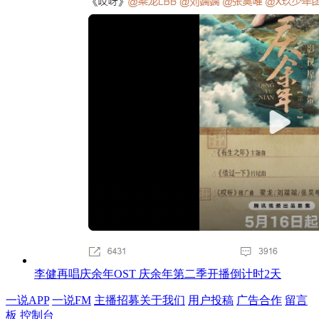
李健再唱庆余年OST 庆余年第二季开播倒计时2天
一说APP
一说FM
主播招募
关于我们
用户投稿
广告合作
留言
板
控制台