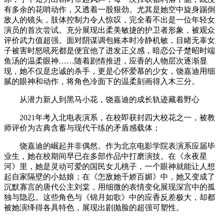
有多余的花哨动作，又透着一股狠劲。尤其是她空中旋身踢倒
敌人的镜头，肢体控制力令人惊叹，完全看不出是一位年轻女
演员的首次尝试。充分展现出柔美敏捷的护卫者形象，被观众
评价武力值超强。面对阴谋调包账本时冷静机敏，目睹无辜女
子被害时怒吼死都是便宜他了迸发正义感，暗恋公子楚昭时端
鱼汤的温柔眼神……随着剧情推进，应香的人物层次逐渐显
现，她不仅是忠诚的杀手，更是心怀爱慕的少女，饶嘉迪用细
腻的眼神和动作，将角色冷面下的温柔刻画得入木三分。
从潜力新人到黑马小花，饶嘉迪的成长轨迹藏着野心
2021年考入北电表演系，在校即获封四大校花之一，被教
师评价为古典含蓄与现代干练的矛盾感载体；
饶嘉迪的崛起并非偶然。作为北京电影学院表演系应届毕
业生，她在校期间早已在多部作品中打磨演技。在《永夜星
河》里，她是灵动可爱的国民女儿桃子，一个眼神就能让人想
起自家隔壁的小姑娘；在《怎敌她千娇百媚》中，她又变成了
沉默寡言的唐代公主刘棠，用细微的表情变化展现深宫中的孤
独与隐忍。这些角色与《锦月如歌》中的应香反差极大，却都
被她演绎得各具特色，展现出剧抛脸的超强可塑性。