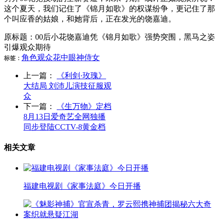
这个夏天，我们记住了《锦月如歌》的权谋纷争，更记住了那
个叫应香的姑娘，和她背后，正在发光的饶嘉迪。
原标题：00后小花饶嘉迪凭《锦月如歌》强势突围，黑马之姿
引爆观众期待
角色
观众
花中
眼神
侍女
标签：
上一篇：
《利剑·玫瑰》
大结局 刘沛儿演技征服观
众
下一篇：
《生万物》定档
8月13日爱奇艺全网独播
同步登陆CCTV-8黄金档
相关文章
福建电视剧《家事法庭》今日开播