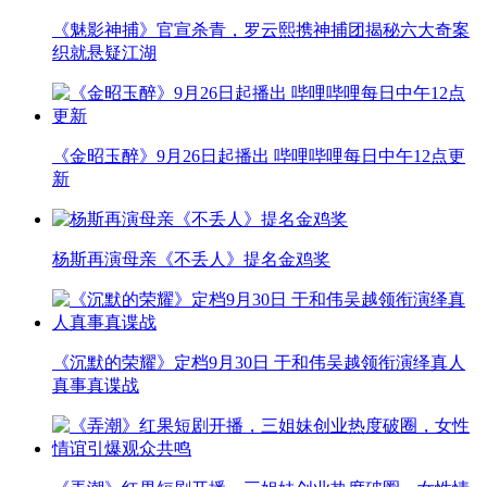
《魅影神捕》官宣杀青，罗云熙携神捕团揭秘六大奇案
织就悬疑江湖
《金昭玉醉》9月26日起播出 哔哩哔哩每日中午12点更
新
杨斯再演母亲《不丢人》提名金鸡奖
《沉默的荣耀》定档9月30日 于和伟吴越领衔演绎真人
真事真谍战