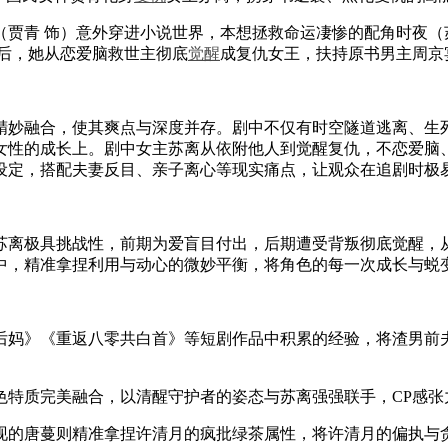
（贾青 饰）意外穿进小说世界，本想拯救命运凄惨的配角时夜（
后，她从恋爱脑救世主彻底
觉醒
成复仇女王，扶持原书男主周京
妙融合，使其爽点与深度并存。剧中不仅有时空隧道逃离、生死
女性的成长上。剧中女主苏离从依附他人到觉醒复仇，不恋爱脑
设定，搭配夫妻反目、亲子离心等现实痛点，让观众在追剧时极
离极具挑战性，前期为爱盲目付出，后期遭受背叛彻底觉醒，从
中，精准拿捏利用与动心的微妙平衡，将角色的每一次成长与蜕
妈》《重返八零共白首》等短剧作品中积累的经验，将渣男前夫
特质完美融合，以清醒守护者的姿态与苏离强强联手，CP感张
的唐蔓则精准拿捏许清月的疯批绿茶属性，将许清月的偏执与贪