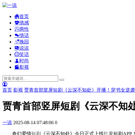
首页
情感
两性
情话
挽回
说说
笑话
时尚
影视
首页
影视
贾青首部竖屏短剧《云深不知处》开播！穿书女逆袭
贾青首部竖屏短剧《云深不知
一说
2025-08-14 07:48:06
0
奇幻爱情
短剧
《云深不知处》今日正式上线
红果
短剧AP