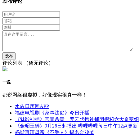
发布评论
评论列表
（暂无评论）
一说
都说网络很虚拟，好像现实很真一样！
水族日历网APP
福建电视剧《家事法庭》今日开播
《魅影神捕》官宣杀青，罗云熙携神捕团揭秘六大奇案织
《金昭玉醉》9月26日起播出 哔哩哔哩每日中午12点更新
杨斯再演母亲《不丢人》提名金鸡奖