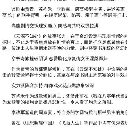
该剧由贾青、苏袀禾、
李政
军、唐蔓领衔主演，讲述苏离
蔓 饰）的联手背叛，在经历绑架、陷害、亲子离心等层层打击
高能剧情交织现实痛点 爽感与共鸣双线拉满
《云深不知处》的故事张力，在于奇幻设定与现实情感的精
探讨，不止足于将焦点放在剧情的爽上，而是把立足点聚焦在
路，传递出人生重启永远不晚的力量。剧中将穿书系统的奇幻
穿书奇旅撞破阴谋 恋爱脑化身复仇女王涅槃而归
作为贾青的首部竖屏短剧，其在《云深不知处》中饰演的苏
击的转变诠释得十分到位，甚至在与原书男主周京宴的对手戏
实力派阵容加持 群像戏火花点燃故事纵深
苏袀禾作为爆款短剧男主，凭借此前在《我在八零年代当后
为爱赎罪的结局更是极具悲剧性，令人看了均为之落泪。
李政军塑造的周京宴，将自身的学霸特质与原书男主的角色
曾在《理想照耀中国》《飞驰人生》等作品中均有优秀表现