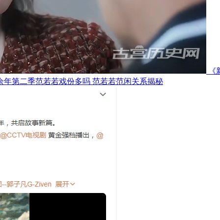
《
余年第二季范若若戏份多吗 范若若范闲关系揭秘