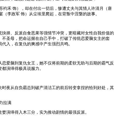
苏袀禾 饰），却在付出一切后，惨遭丈夫与其情人许清月（唐
宴（李政军 饰）从尘埃里爬起，在背叛中涅槃的故事。
抉择、反派自食恶果等强情节冲突，更暗藏对女性自我价值的
、不圣母，把命运握在自己手中，打破了传统恋爱脑女主的套
易代入，在复仇的爽感中产生强烈共鸣。
恋爱脑到复仇女王，她不仅将前期的柔软无助与后期的霸气反
变都演绎得极具说服力。
时夜从自负霸总到破产清洁工的前后转变拿捏的恰到好处，其
力拉满
婪演绎得入木三分，实为推动剧情的最强反派。