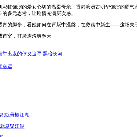
彩虹饰演的爱女心切的温柔母亲、香港演员古明华饰演的霸气商
长的多元思考，让剧情充满层次感。
青的脚步，看她如何在背叛中涅槃，在救赎中新生——这场关
成首富，打脸虐渣爽翻天
善堂出发的侠义追寻 黑暗长河
家命运
就悬疑江湖