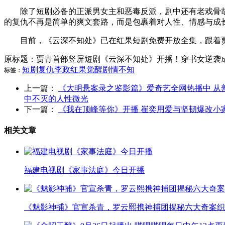
除了短剧必备的正派男女主和恶毒反派，剧中还有老戏骨胡
的复仇不再是简单的爽文套路，而是包裹着对人性、情感与成
目前，《云深不知处》已在红果短剧免费开放全集，跟着贾
原标题：贾青首部竖屏短剧《云深不知处》开播！穿书女逆袭
短剧
复仇
李政
红果
觉醒
剧情
不知
标签：
上一篇：
《大明悬案录之鉴影篇》爱奇艺全网热播中 从
中不灭的人性微光
下一篇：
《我在顶峰等你》开播 崔奕用爱与坚韧爆改小
相关文章
福建电视剧《家事法庭》今日开播
《魅影神捕》官宣杀青，罗云熙携神捕团揭秘六大奇案织