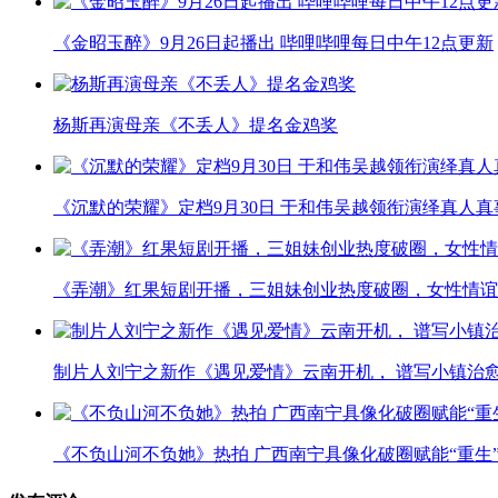
《金昭玉醉》9月26日起播出 哔哩哔哩每日中午12点更新
杨斯再演母亲《不丢人》提名金鸡奖
《沉默的荣耀》定档9月30日 于和伟吴越领衔演绎真人
《弄潮》红果短剧开播，三姐妹创业热度破圈，女性情谊
制片人刘宁之新作《遇见爱情》云南开机， 谱写小镇治
《不负山河不负她》热拍 广西南宁具像化破圈赋能“重生