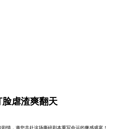
打脸虐渣爽翻天
能剧情，邀您共赴这场撕碎剧本重写命运的爽感盛宴！