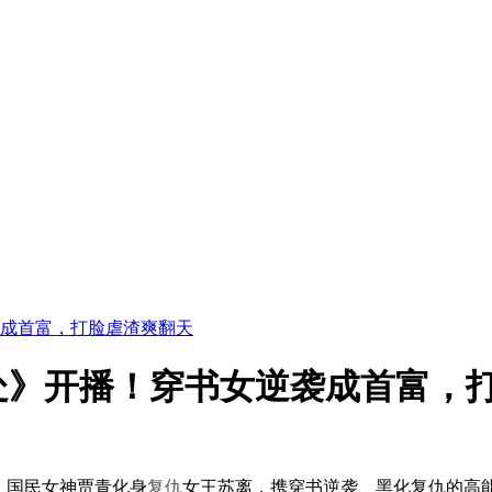
成首富，打脸虐渣爽翻天
处》开播！穿书女逆袭成首富，
P！国民女神贾青化身
复仇
女王苏离，携穿书逆袭、黑化复仇的高