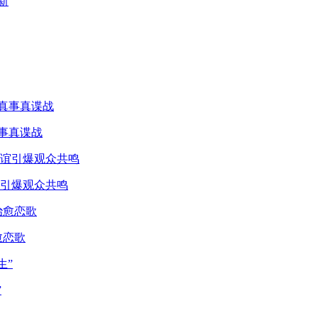
真事真谍战
引爆观众共鸣
愈恋歌
”