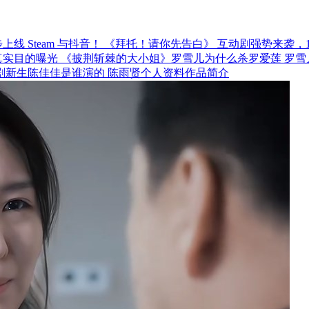
《拜托！请你先告白》 互动剧强势来袭，12月
《披荆斩棘的大小姐》罗雪儿为什么杀罗爱莲 罗雪
剧新生陈佳佳是谁演的 陈雨贤个人资料作品简介