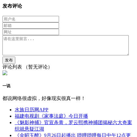
发布评论
评论列表
（暂无评论）
一说
都说网络很虚拟，好像现实很真一样！
水族日历网APP
福建电视剧《家事法庭》今日开播
《魅影神捕》官宣杀青，罗云熙携神捕团揭秘六大奇案
织就悬疑江湖
《金昭玉醉》9月26日起播出 哔哩哔哩每日中午12点更