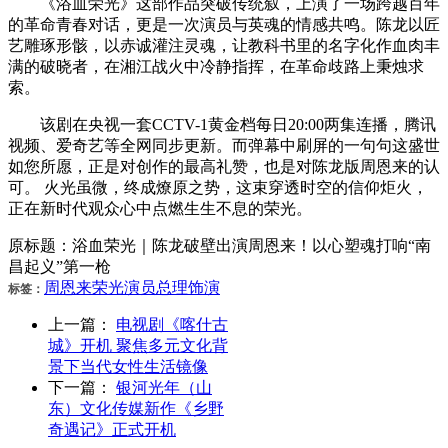
《浴血荣光》这部作品突破传统叙，上演了一场跨越百年
的革命青春对话，更是一次演员与英魂的情感共鸣。陈龙以匠
艺雕琢形骸，以赤诚灌注灵魂，让教科书里的名字化作血肉丰
满的破晓者，在湘江战火中冷静指挥，在革命歧路上秉烛求
索。
该剧在央视一套CCTV-1黄金档每日20:00两集连播，腾讯
视频、爱奇艺等全网同步更新。而弹幕中刷屏的一句句这盛世
如您所愿，正是对创作的最高礼赞，也是对陈龙版周恩来的认
可。 火光虽微，终成燎原之势，这束穿透时空的信仰炬火，
正在新时代观众心中点燃生生不息的荣光。
原标题：浴血荣光｜陈龙破壁出演周恩来！以心塑魂打响“南
昌起义”第一枪
周恩来
荣光
演员
总理
饰演
标签：
上一篇：
电视剧《喀什古
城》开机 聚焦多元文化背
景下当代女性生活镜像
下一篇：
银河光年（山
东）文化传媒新作《乡野
奇遇记》正式开机