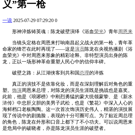
义”第一枪
一说
2025-07-29 07:29:20
0
形神淬炼铸英魂：陈龙破壁演绎《浴血
荣光
》青年
周恩来
当镜头定格在周恩来打响南昌起义战火的第一枪，青年革
命家的锋芒在此时再现了——这是
演员
陈龙在央视热播剧《浴
血荣光》中对周恩来形象的精彩诠释。非特型演员出身的陈
龙，正以一场形神革命重塑人民心中的信仰丰碑。
破壁之路：从江湖侠客到共和国
总理
的淬炼
真正的演技不是依靠化妆，而是在深刻理解后对角色的重
塑。
饰演
周恩来总理，对陈龙的演员生涯既是挑战也是嘉奖。
此前，他是《琅琊榜》中刚烈勇猛的蒙大统领蒙挚、是《新水
浒传》中忠肝义胆的美男子武松，也是《繁花》中深入人心的
海鲜档口老板陶陶。这一次首次饰演历史伟人，精湛的演技展
现了传说中的剧抛脸，表现的十分可圈可点。为了贴近周总理
的角色，陈龙在外形和口音上都下了不小功夫。可以说周恩来
是危局中的破晓者，亦是陈龙演员生涯的破壁者。