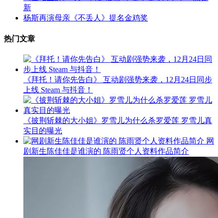
新
杨斯再演母亲《不丢人》提名金鸡奖
热门文章
《拜托！请你先告白》 互动剧强势来袭，12月24日同步
上线 Steam 与抖音！
《披荆斩棘的大小姐》罗雪儿为什么杀罗爱莲 罗雪儿真
实目的曝光
网
剧新生陈佳佳是谁演的 陈雨贤个人资料作品简介