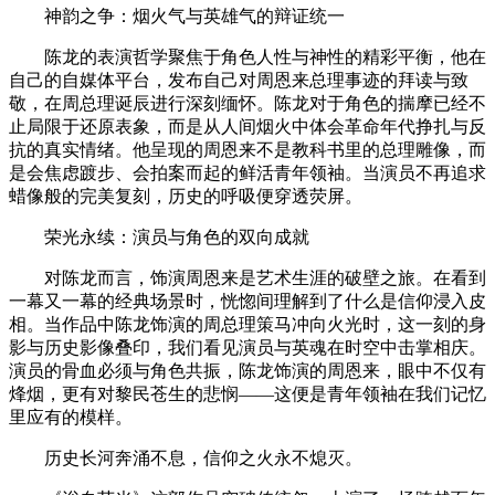
神韵之争：烟火气与英雄气的辩证统一
陈龙的表演哲学聚焦于角色人性与神性的精彩平衡，他在
自己的自媒体平台，发布自己对周恩来总理事迹的拜读与致
敬，在周总理诞辰进行深刻缅怀。陈龙对于角色的揣摩已经不
止局限于还原表象，而是从人间烟火中体会革命年代挣扎与反
抗的真实情绪。他呈现的周恩来不是教科书里的总理雕像，而
是会焦虑踱步、会拍案而起的鲜活青年领袖。当演员不再追求
蜡像般的完美复刻，历史的呼吸便穿透荧屏。
荣光永续：演员与角色的双向成就
对陈龙而言，饰演周恩来是艺术生涯的破壁之旅。在看到
一幕又一幕的经典场景时，恍惚间理解到了什么是信仰浸入皮
相。当作品中陈龙饰演的周总理策马冲向火光时，这一刻的身
影与历史影像叠印，我们看见演员与英魂在时空中击掌相庆。
演员的骨血必须与角色共振，陈龙饰演的周恩来，眼中不仅有
烽烟，更有对黎民苍生的悲悯——这便是青年领袖在我们记忆
里应有的模样。
历史长河奔涌不息，信仰之火永不熄灭。