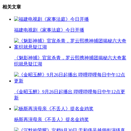
相关文章
福建电视剧《家事法庭》今日开播
《魅影神捕》官宣杀青，罗云熙携神捕团揭秘六大奇案
织就悬疑江湖
《金昭玉醉》9月26日起播出 哔哩哔哩每日中午12点更
新
杨斯再演母亲《不丢人》提名金鸡奖