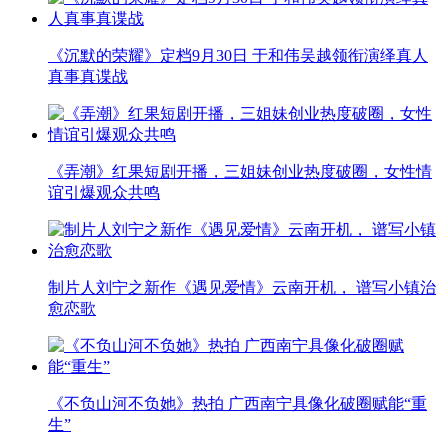
《沉默的荣耀》定档9月30日 于和伟吴越领衔演绎真人
真事真谍战
《弄潮》红果短剧开播，三姐妹创业热度破圈，女性情
谊引爆观众共鸣
制片人刘宁之新作《遇见爱情》云南开机， 谱写小镇治
愈恋歌
《不负山河不负她》热拍 广西南宁具像化破圈赋能“重
生”