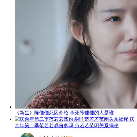
《新生》陈佳佳死因介绍 杀死陈佳佳的人是谁
庆
余年第二季范若若戏份多吗 范若若范闲关系揭秘