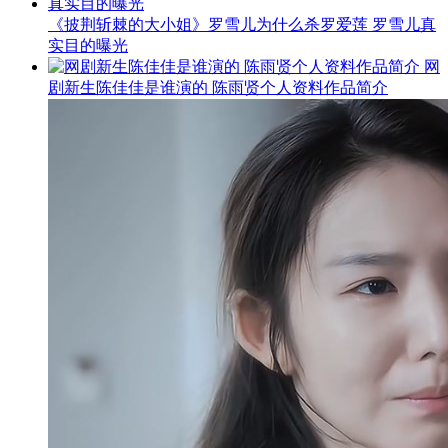
《披荆斩棘的大小姐》罗雪儿为什么杀罗爱莲 罗雪儿真
实目的曝光
网
剧新生陈佳佳是谁演的 陈雨贤个人资料作品简介