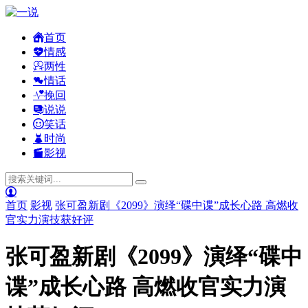
首页
情感
两性
情话
挽回
说说
笑话
时尚
影视
首页
影视
张可盈新剧《2099》演绎“碟中谍”成长心路 高燃收
官实力演技获好评
张可盈新剧《2099》演绎“碟中
谍”成长心路 高燃收官实力演