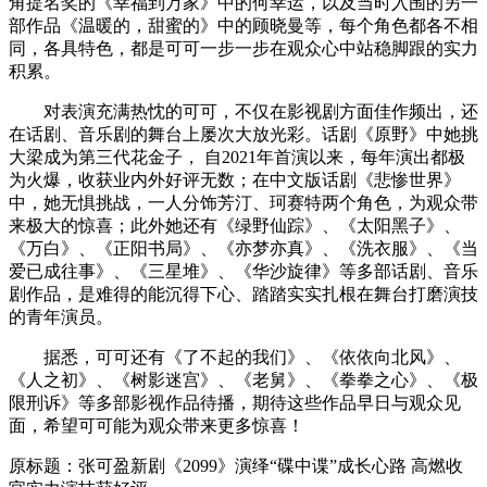
角提名奖的《幸福到万家》中的何幸运，以及当时入围的另一
部作品《温暖的，甜蜜的》中的顾晓曼等，每个角色都各不相
同，各具特色，都是可可一步一步在观众心中站稳脚跟的实力
积累。
对表演充满热忱的可可，不仅在影视剧方面佳作频出，还
在话剧、音乐剧的舞台上屡次大放光彩。话剧《原野》中她挑
大梁成为第三代花金子， 自2021年首演以来，每年演出都极
为火爆，收获业内外好评无数；在中文版话剧《悲惨世界》
中，她无惧挑战，一人分饰芳汀、珂赛特两个角色，为观众带
来极大的惊喜；此外她还有《绿野仙踪》、《太阳黑子》、
《万白》、《正阳书局》、《亦梦亦真》、《洗衣服》、《当
爱已成往事》、《三星堆》、《华沙旋律》等多部话剧、音乐
剧作品，是难得的能沉得下心、踏踏实实扎根在舞台打磨演技
的青年演员。
据悉，可可还有《了不起的我们》、《依依向北风》、
《人之初》、《树影迷宫》、《老舅》、《拳拳之心》、《极
限刑诉》等多部影视作品待播，期待这些作品早日与观众见
面，希望可可能为观众带来更多惊喜！
原标题：张可盈新剧《2099》演绎“碟中谍”成长心路 高燃收