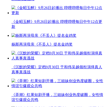
《金昭玉醉》9月26日起播出 哔哩哔哩每日中午12点更
新
杨斯再演母亲《不丢人》提名金鸡奖
《沉默的荣耀》定档9月30日 于和伟吴越领衔演绎真人
真事真谍战
《弄潮》红果短剧开播，三姐妹创业热度破圈，女性情
谊引爆观众共鸣