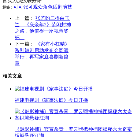
官实力演技获好评
可可
张可
观众
角色
话剧
演技
标签：
上一篇：
张若昀二提白玉
兰！《庆余年2》范闲封神
之路，他值得一座视帝奖
杯！
下一篇：
《家有小杠精》
系列短剧启动发布会圆满
举行，再写家庭喜剧新篇
章
相关文章
福建电视剧《家事法庭》今日开播
《魅影神捕》官宣杀青，罗云熙携神捕团揭秘六大奇案
织就悬疑江湖