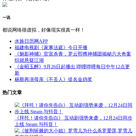
一说
都说网络很虚拟，好像现实很真一样！
水族日历网APP
福建电视剧《家事法庭》今日开播
《魅影神捕》官宣杀青，罗云熙携神捕团揭秘六大奇案
织就悬疑江湖
《金昭玉醉》9月26日起播出 哔哩哔哩每日中午12点更
新
杨斯再演母亲《不丢人》提名金鸡奖
热门文章
《拜托！请你先告白》 互动剧强势来袭，12月24日同步
上线 Steam 与抖音！