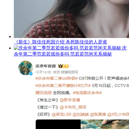
《新生》陈佳佳死因介绍 杀死陈佳佳的人是谁
庆
余年第二季范若若戏份多吗 范若若范闲关系揭秘