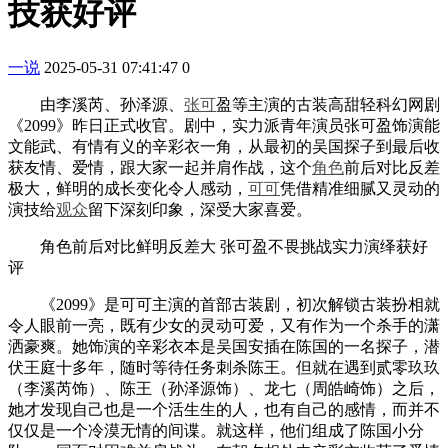
技获好评
一说
2025-05-31 07:41:47
0
由李溪芮、孙泽源、
张可
盈等主演的古装高甜轻科幻网剧
《2099》昨日正式收官。剧中，实力派青年演员张可盈饰演能
文能武、有情有义的辛彩衣一角，从最初的吴国探子到最后收
获友情、爱情，跟大家一起并肩作战，这个
角色
前后对比反差
极大，鲜明的成长变化令人感动，
可可
凭借精准细腻又灵动的
演技给
观众
留下深刻印象，深受大家喜爱。
角色前后对比鲜明反差大 张可盈不畏挑战实力演绎获好
评
《2099》是可可主演的首部古装剧，初次解锁古装扮相就
令人眼前一亮，既有少女的灵动可爱，又有作为一个杀手的潇
洒豪爽。她饰演的辛彩衣本是吴国安插在陈国的一名探子，潜
伏王庭十多年，随时等待任务刺杀陈王。但就在遇到贰零玖玖
（李溪芮饰）、陈王（孙泽源饰）、龙七（周皓崎饰）之后，
她才发现自己也是一个活生生的人，也有自己的感情，而并不
仅仅是一个冷漠无情的间谍。就这样，他们组成了陈国小分