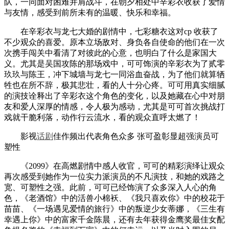
队，一同面对困难并肩战斗，在朝夕相处中辛彩衣收获了爱情
与友情，感受到前所未有的温暖、快乐和幸福。
在辛彩衣与龙七大婚的剧情中，七彩糖衣这对cp 收获了
不少观众的喜爱。原本立场敌对、身负各自使命的他们在一次
次携手闯关中看清了对彼此的心意，也明白了什么是家国大
义。尤其是吴国攻陈的那场戏中，可可饰演的辛彩衣为了贰零
玖玖与陈王，冲下城墙与龙七一同浴血奋战，为了他们就算牺
牲也在所不辞，极其悲壮，看的人十分心疼。可可用真实细腻
的演技诠释出了辛彩衣这个角色的变化，以及她藏在心中对朋
友和爱人深厚的情感，令人极为感动，尤其是可可首次挑战打
戏就干脆利落，动作行云流水，看的观众直呼太燃了！
影视
话剧
佳作频出代表角色众多 张可盈彰显超强演员可
塑性
《2099》在高燃剧情中感人收官，可可的精彩演绎让观众
再次感受到她作为一位实力派演员的不凡演技，和她的戏路之
宽、可塑性之强。此前，可可已经饰演了众多深入人心的角
色，《老酒馆》中的活兽小棉袄、《我只喜欢你》中的校花于
苗苗、《一场遇见爱情的旅行》中的叛逆少女蒂娜，《三生有
幸遇上你》中的富家千金陈晨，还有去年获得金鹰奖最佳女配