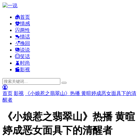
首页
情感
两性
情话
挽回
说说
笑话
时尚
影视
首页
影视
《小娘惹之翡翠山》热播 黄暄婷成恶女面具下的清
醒者
《小娘惹之翡翠山》热播 黄暄
婷成恶女面具下的清醒者