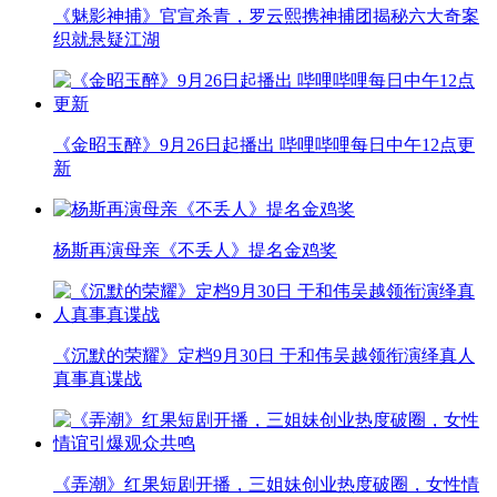
《魅影神捕》官宣杀青，罗云熙携神捕团揭秘六大奇案
织就悬疑江湖
《金昭玉醉》9月26日起播出 哔哩哔哩每日中午12点更
新
杨斯再演母亲《不丢人》提名金鸡奖
《沉默的荣耀》定档9月30日 于和伟吴越领衔演绎真人
真事真谍战
《弄潮》红果短剧开播，三姐妹创业热度破圈，女性情