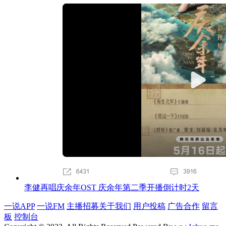
李健再唱庆余年OST 庆余年第二季开播倒计时2天
一说APP
一说FM
主播招募
关于我们
用户投稿
广告合作
留言
板
控制台