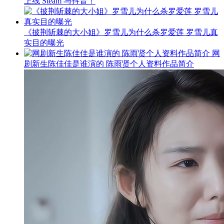
上线 Steam 与抖音！
《披荆斩棘的大小姐》罗雪儿为什么杀罗爱莲 罗雪儿真
实目的曝光
网
剧新生陈佳佳是谁演的 陈雨贤个人资料作品简介