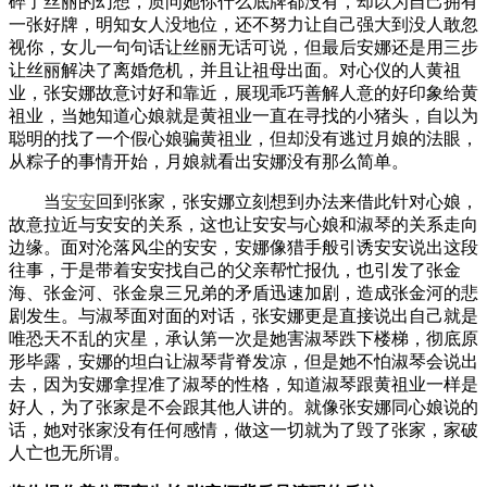
碎了丝丽的幻想，质问她你什么底牌都没有，却以为自己拥有
一张好牌，明知女人没地位，还不努力让自己强大到没人敢忽
视你，女儿一句句话让丝丽无话可说，但最后安娜还是用三步
让丝丽解决了离婚危机，并且让祖母出面。对心仪的人黄祖
业，张安娜故意讨好和靠近，展现乖巧善解人意的好印象给黄
祖业，当她知道心娘就是黄祖业一直在寻找的小猪头，自以为
聪明的找了一个假心娘骗黄祖业，但却没有逃过月娘的法眼，
从粽子的事情开始，月娘就看出安娜没有那么简单。
当
安安
回到张家，张安娜立刻想到办法来借此针对心娘，
故意拉近与安安的关系，这也让安安与心娘和淑琴的关系走向
边缘。面对沦落风尘的安安，安娜像猎手般引诱安安说出这段
往事，于是带着安安找自己的父亲帮忙报仇，也引发了张金
海、张金河、张金泉三兄弟的矛盾迅速加剧，造成张金河的悲
剧发生。与淑琴面对面的对话，张安娜更是直接说出自己就是
唯恐天不乱的灾星，承认第一次是她害淑琴跌下楼梯，彻底原
形毕露，安娜的坦白让淑琴背脊发凉，但是她不怕淑琴会说出
去，因为安娜拿捏准了淑琴的性格，知道淑琴跟黄祖业一样是
好人，为了张家是不会跟其他人讲的。就像张安娜同心娘说的
话，她对张家没有任何感情，做这一切就为了毁了张家，家破
人亡也无所谓。