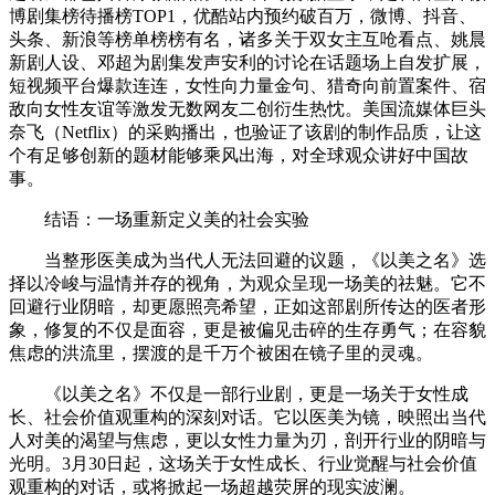
博剧集榜待播榜TOP1，优酷站内预约破百万，微博、抖音、
头条、新浪等榜单榜榜有名，诸多关于双女主互呛看点、姚晨
新剧人设、邓超为剧集发声安利的讨论在话题场上自发扩展，
短视频平台爆款连连，女性向力量金句、猎奇向前置案件、宿
敌向女性友谊等激发无数网友二创衍生热忱。美国流媒体巨头
奈飞（Netflix）的采购播出，也验证了该剧的制作品质，让这
个有足够创新的题材能够乘风出海，对全球观众讲好中国故
事。
结语：一场重新定义美的社会实验
当整形医美成为当代人无法回避的议题，《以美之名》选
择以冷峻与温情并存的视角，为观众呈现一场美的祛魅。它不
回避行业阴暗，却更愿照亮希望，正如这部剧所传达的医者形
象，修复的不仅是面容，更是被偏见击碎的生存勇气；在容貌
焦虑的洪流里，摆渡的是千万个被困在镜子里的灵魂。
《以美之名》不仅是一部行业剧，更是一场关于女性成
长、社会价值观重构的深刻对话。它以医美为镜，映照出当代
人对美的渴望与焦虑，更以女性力量为刃，剖开行业的阴暗与
光明。3月30日起，这场关于女性成长、行业觉醒与社会价值
观重构的对话，或将掀起一场超越荧屏的现实波澜。