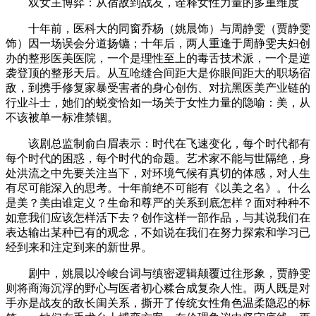
双女主博弈：从宿敌到战友，诠释女性力量的多重维度
十年前，医科大的同窗乔杨（姚晨饰）与周静雯（贾静雯
饰）因一场误会分道扬镳；十年后，两人重逢于周静雯夫妇创
办的整形医美医院，一个是理性至上的毒舌技术派，一个是逆
袭登顶的整形天后。从互呛缝合间距大是你眼间距大的职场宿
敌，到携手修复家暴受害者的身心创伤、对抗黑医美产业链的
行业斗士，她们的蜕变恰如一场关于女性力量的隐喻：美，从
不该被单一标准禁锢。
该剧总监制俞白眉表示：时代在飞速变化，每个时代都有
每个时代的困惑，每个时代的命题。艺术家不能与世隔绝，身
处洪流之中先要关注当下，对环境气候有真切的体感，对人生
有尽可能深入的思考。十年前绝不可能有《以美之名》。什么
是美？美由谁定义？生命和尊严的关系到底怎样？面对种种不
如意我们应该怎样活下去？创作这样一部作品，与其说我们在
表达输出某种已有的观念，不如说在我们在努力探索和学习已
经到来和注定到来的新世界。
剧中，姚晨以冷峻台词与缜密逻辑颠覆过往形象，贾静雯
则将商海沉浮的野心与医者初心糅合成复杂人性。两人既是对
手亦是战友的敌长闺关系，撕开了传统女性角色温柔隐忍的标