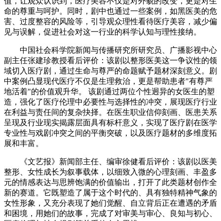
值，让观众认识到，医疗美容不仅是对外貌的改变，更是对生
命的尊重与呵护。同时，剧中也通过一些案例，如黑医美的危
害、过度整容的风险等，引导观众理性看待医疗美容，减少偏
见与误解，促进社会对这一行业的科学认知与理性接纳。
中国社会科学院新闻与传播研究所研究员、广播影视中心
副主任张建珍教授看后评价：该剧以整形医美这一争议性的领
域切入医疗剧，通过生命与尊严的命题赋予题材深刻意义。剧
中案例凸显现代医疗不仅是生理救治，更是帮助患者"有尊严
地活着"的价值观升华。 该剧通过两位个性迥异的女医生的塑
造，强化了医疗伦理中必要性与选择性的冲突，展现医疗行业
在利益与责任间的复杂抉择。在医生职业信仰刻画、医患关系
呈现及行业现实揭露层面具有标杆意义，实现了医疗剧在医学
专业性与戏剧冲突之间的平衡突破，以及医疗题材的多维度拓
展和丰富。
《文艺报》新闻部主任、编审徐健看后评价：该剧以医美
整形、女性成长为叙事载体，以细致入微的心理刻画、丰盈多
元的情感表达与思辨饱满的价值输出，打开了此类题材创作全
新的赛道。它既塑造了属于这个时代的、具有独特精神气象的
女性形象，又充分表现了她们觉醒、自立背后正在遭遇的矛盾
和困境，用她们的故事，完成了对审美与审心、良知与初心、