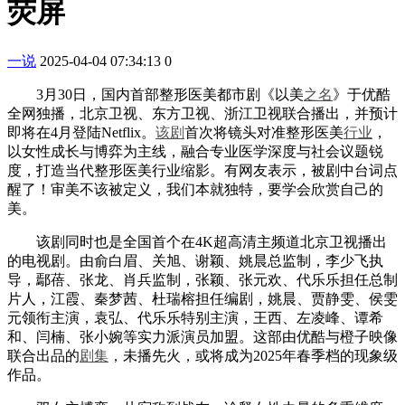
荧屏
一说
2025-04-04 07:34:13
0
3月30日，国内首部整形医美都市剧《以美
之名
》于优酷
全网独播，北京卫视、东方卫视、浙江卫视联合播出，并预计
即将在4月登陆Netflix。
该剧
首次将镜头对准整形医美
行业
，
以女性成长与博弈为主线，融合专业医学深度与社会议题锐
度，打造当代整形医美行业缩影。有网友表示，被剧中台词点
醒了！审美不该被定义，我们本就独特，要学会欣赏自己的
美。
该剧同时也是全国首个在4K超高清主频道北京卫视播出
的电视剧。由俞白眉、关旭、谢颖、姚晨总监制，李少飞执
导，鄢蓓、张龙、肖兵监制，张颖、张元欢、代乐乐担任总制
片人，江霞、秦梦茜、杜瑞榕担任编剧，姚晨、贾静雯、侯雯
元领衔主演，袁弘、代乐乐特别主演，王西、左凌峰、谭希
和、闫楠、张小婉等实力派演员加盟。这部由优酷与橙子映像
联合出品的
剧集
，未播先火，或将成为2025年春季档的现象级
作品。