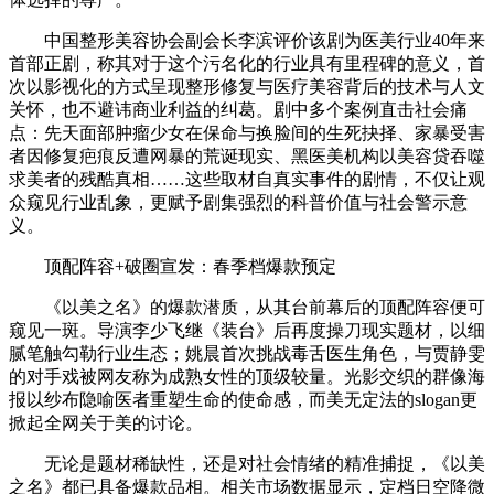
中国整形美容协会副会长李滨评价该剧为医美行业40年来
首部正剧，称其对于这个污名化的行业具有里程碑的意义，首
次以影视化的方式呈现整形修复与医疗美容背后的技术与人文
关怀，也不避讳商业利益的纠葛。剧中多个案例直击社会痛
点：先天面部肿瘤少女在保命与换脸间的生死抉择、家暴受害
者因修复疤痕反遭网暴的荒诞现实、黑医美机构以美容贷吞噬
求美者的残酷真相……这些取材自真实事件的剧情，不仅让观
众窥见行业乱象，更赋予剧集强烈的科普价值与社会警示意
义。
顶配阵容+破圈宣发：春季档爆款预定
《以美之名》的爆款潜质，从其台前幕后的顶配阵容便可
窥见一斑。导演李少飞继《装台》后再度操刀现实题材，以细
腻笔触勾勒行业生态；姚晨首次挑战毒舌医生角色，与贾静雯
的对手戏被网友称为成熟女性的顶级较量。光影交织的群像海
报以纱布隐喻医者重塑生命的使命感，而美无定法的slogan更
掀起全网关于美的讨论。
无论是题材稀缺性，还是对社会情绪的精准捕捉，《以美
之名》都已具备爆款品相。相关市场数据显示，定档日空降微