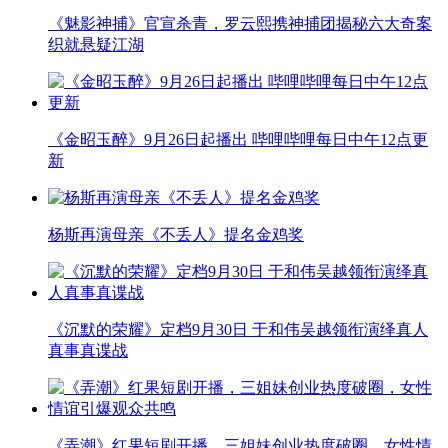
《魅影神捕》官宣杀青，罗云熙携神捕团揭秘六大奇案
织就悬疑江湖
《金昭玉醉》9月26日起播出 哔哩哔哩每日中午12点更
新
杨斯再演母亲《不丢人》提名金鸡奖
《沉默的荣耀》定档9月30日 于和伟吴越领衔演绎真人
真事真谍战
《弄潮》红果短剧开播，三姐妹创业热度破圈，女性情