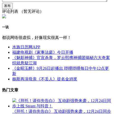
评论列表
（暂无评论）
一说
都说网络很虚拟，好像现实很真一样！
水族日历网APP
福建电视剧《家事法庭》今日开播
《魅影神捕》官宣杀青，罗云熙携神捕团揭秘六大奇案
织就悬疑江湖
《金昭玉醉》9月26日起播出 哔哩哔哩每日中午12点更
新
杨斯再演母亲《不丢人》提名金鸡奖
热门文章
《拜托！请你先告白》 互动剧强势来袭，12月24日同步