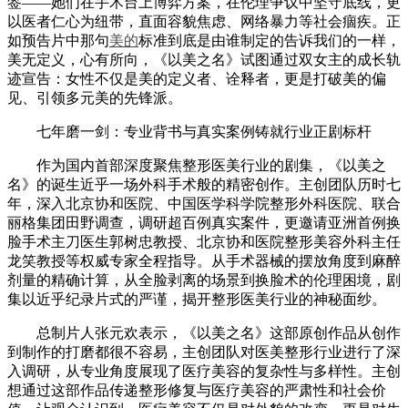
签——她们在手术台上博弈方案，在伦理争议中坚守底线，更
以医者仁心为纽带，直面容貌焦虑、网络暴力等社会痼疾。正
如预告片中那句
美的
标准到底是由谁制定的告诉我们的一样，
美无定义，心有所向，《以美之名》试图通过双女主的成长轨
迹宣告：女性不仅是美的定义者、诠释者，更是打破美的偏
见、引领多元美的先锋派。
七年磨一剑：专业背书与真实案例铸就行业正剧标杆
作为国内首部深度聚焦整形医美行业的剧集，《以美之
名》的诞生近乎一场外科手术般的精密创作。主创团队历时七
年，深入北京协和医院、中国医学科学院整形外科医院、联合
丽格集团田野调查，调研超百例真实案件，更邀请亚洲首例换
脸手术主刀医生郭树忠教授、北京协和医院整形美容外科主任
龙笑教授等权威专家全程指导。从手术器械的摆放角度到麻醉
剂量的精确计算，从全脸剥离的场景到换脸术的伦理困境，剧
集以近乎纪录片式的严谨，揭开整形医美行业的神秘面纱。
总制片人张元欢表示，《以美之名》这部原创作品从创作
到制作的打磨都很不容易，主创团队对医美整形行业进行了深
入调研，从专业角度展现了医疗美容的复杂性与多样性。主创
想通过这部作品传递整形修复与医疗美容的严肃性和社会价