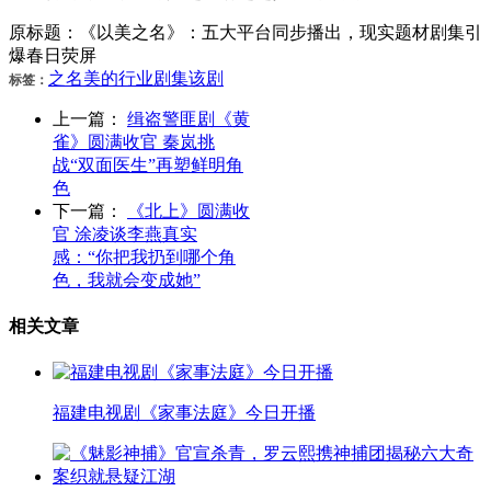
原标题：《以美之名》：五大平台同步播出，现实题材剧集引
爆春日荧屏
之名
美的
行业
剧集
该剧
标签：
上一篇：
缉盗警匪剧《黄
雀》圆满收官 秦岚挑
战“双面医生”再塑鲜明角
色
下一篇：
《北上》圆满收
官 涂凌谈李燕真实
感：“你把我扔到哪个角
色，我就会变成她”
相关文章
福建电视剧《家事法庭》今日开播