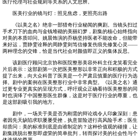
医疗伦理与社会规则等关系的人文思辨。
医美行业的镜与灯：照见焦虑，更照亮出路
《以美之名》绝非一部猎奇行业秘闻的爽剧。当镜头扫过
手术刀下的血肉与金钱堆砌的美丽幻梦，剧集的核心始终指向
对美的本质叩问。姚晨饰演的乔杨坚持医者不能改命，但能带
来好运，贾静雯诠释的周静雯则笃信修复伤痕先修复心灵——
两种理念的交锋，恰是当代社会对颜值即正义的集体反思。
该剧医疗顾问北京协和医院整形美容外科主任龙笑看完全
片后表示：这部剧第一次把医美整形以非常正向和积极的方式
提了出来，向大众科普了医美是一个严肃且慎重的医疗行为选
择。剧中的案例在医美整形行业中非常典型。《以美之名》通
过更专业更真实的呈现方式，呼吁观众正确看待医美整形的同
时也演绎了中国整形医生群像，这是对于医疗行业的尊重，也
是这部剧吸引我的地方。
剧中，一场关于美是否为刚需的辩论戏令人印象深刻：患
者因先天缺陷求职屡屡受挫，执意冒险进行高风险手术；医生
却质问：美的标准到底是由谁制定的？这种价值观的碰撞，让
剧集跳脱出整形即虚荣的简单批判，转而探讨美的社会性与个
体选择的尊严。