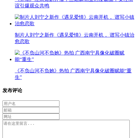
谊引爆观众共鸣
制片人刘宁之新作《遇见爱情》云南开机， 谱写小镇治
愈恋歌
《不负山河不负她》热拍 广西南宁具像化破圈赋能“重
生”
发布评论