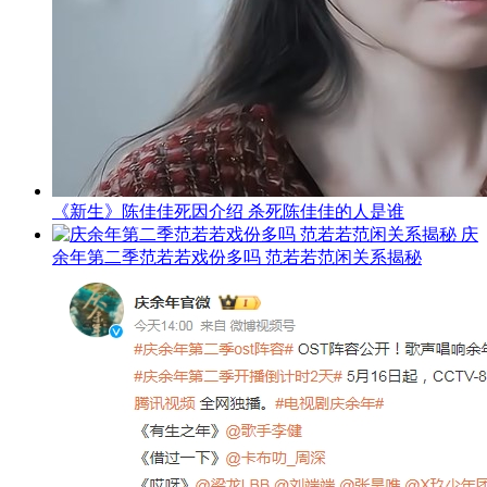
《新生》陈佳佳死因介绍 杀死陈佳佳的人是谁
庆
余年第二季范若若戏份多吗 范若若范闲关系揭秘