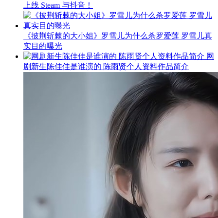
上线 Steam 与抖音！
《披荆斩棘的大小姐》罗雪儿为什么杀罗爱莲 罗雪儿真
实目的曝光
网
剧新生陈佳佳是谁演的 陈雨贤个人资料作品简介