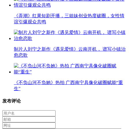
《弄潮》红果短剧开播，三姐妹创业热度破圈，女性情
谊引爆观众共鸣
制片人刘宁之新作《遇见爱情》云南开机， 谱写小镇治
愈恋歌
《不负山河不负她》热拍 广西南宁具像化破圈赋能“重
生”
发布评论