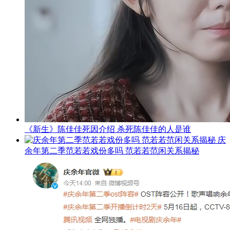
《新生》陈佳佳死因介绍 杀死陈佳佳的人是谁
庆
余年第二季范若若戏份多吗 范若若范闲关系揭秘