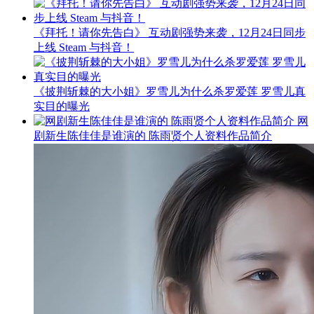
《拜托！请你先告白》 互动剧强势来袭，12月24日同步
上线 Steam 与抖音！
《披荆斩棘的大小姐》罗雪儿为什么杀罗爱莲 罗雪儿真
实目的曝光
网
剧新生陈佳佳是谁演的 陈雨贤个人资料作品简介