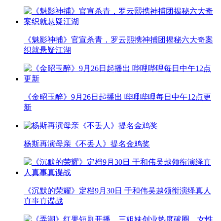
《魅影神捕》官宣杀青，罗云熙携神捕团揭秘六大奇案
织就悬疑江湖
《金昭玉醉》9月26日起播出 哔哩哔哩每日中午12点更
新
杨斯再演母亲《不丢人》提名金鸡奖
《沉默的荣耀》定档9月30日 于和伟吴越领衔演绎真人
真事真谍战