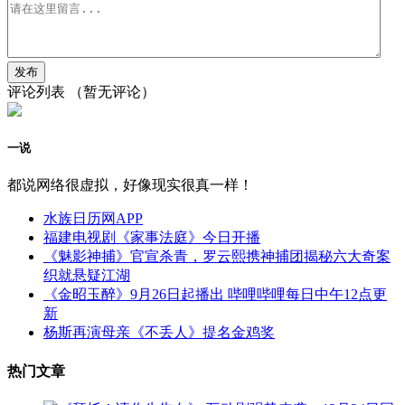
评论列表
（暂无评论）
一说
都说网络很虚拟，好像现实很真一样！
水族日历网APP
福建电视剧《家事法庭》今日开播
《魅影神捕》官宣杀青，罗云熙携神捕团揭秘六大奇案
织就悬疑江湖
《金昭玉醉》9月26日起播出 哔哩哔哩每日中午12点更
新
杨斯再演母亲《不丢人》提名金鸡奖
热门文章