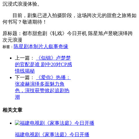
沉浸式浪漫体验。
目前，剧集已进入拍摄阶段，这场跨次元的甜愈之旅将如
何书写？敬请期待！
原标题：都市甜愈剧《轧戏》今日开机 陈星旭卢昱晓演绎跨
次元浪漫
陈星
剧本
制片人
叙事
奇缘
标签：
上一篇：
《似锦》卢楚楚
的官配是谁 剧中20对CP感
情线揭秘
下一篇：
《爱你》热播：
张凌赫演绎多面魅力角
色，演技获赞掀起追剧热
潮
相关文章
福建电视剧《家事法庭》今日开播