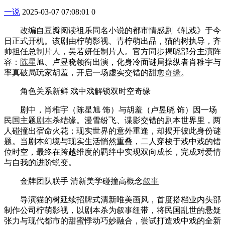
一说
2025-03-07 07:08:01
0
改编自豆瓣阅读祖乐同名小说的都市情感剧《轧戏》于今
日正式开机。该剧由柠萌影视、青柠萌出品，猫的树执导，齐
帅担任总
制片人
，吴若妍任制片人。官方同步揭晓部分主演阵
容：
陈星
旭、卢昱晓领衔出演，化身冷面谜局操纵者肖稚宇与
率真破局玩家胡羞，开启一场虚实交错的甜愈
奇缘
。
角色关系新鲜 戏中戏解锁双时空奇缘
剧中，肖稚宇（陈星旭 饰）与胡羞（卢昱晓 饰）因一场
民国主题
剧本
杀结缘。漫雪纷飞、谍影交错的剧本世界里，两
人碰撞出宿命火花；现实世界的意外重逢，却揭开彼此身份谜
题。当剧本幻境与现实生活悄然重叠，二人穿梭于戏中戏的错
位时空，最终在跨越维度的羁绊中实现双向成长，完成对爱情
与自我的进阶蜕变。
金牌团队联手 清新美学碰撞高概念
叙事
导演猫的树延续招牌式清新唯美画风，首度搭档业内头部
制作公司柠萌影视，以剧本杀为叙事纽带，将民国乱世的悬疑
张力与现代都市的甜蜜悸动巧妙融合，尝试打造戏中戏的全新