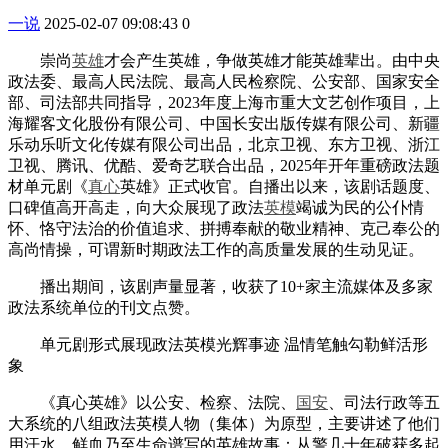
一说
2025-02-07 09:08:43
0
崇尚
英雄
才会产生英雄，争做英雄才能英雄辈出。由中央
政法委、最高人民法院、最高人民检察院、公安部、国家安全
部、司法部共同指导，2023年度上海市重大文艺创作项目，上
海耀客文化股份有限公司、中国长安出版传媒有限公司、新疆
乐动乐听文化传媒有限公司出品，北京卫视、东方卫视、浙江
卫视、腾讯、优酷、爱奇艺联合出品，2025年开年重磅政法题
材单元剧《
真心
英雄》正式收官。自播出以来，该剧话题度、
口碑值高开高走，向大众展现了政法
英模
竭诚为民的公仆情
怀、恪守法治的价值追求、拼搏奉献的敬业精神、克己奉公的
高尚情操，可谓新时期政法工作的高质量发展的生动见证。
播出期间，该剧声量显著，收获了10+家主流媒体及多家
政法系统单位的刊文点赞。
单元剧形式展现政法英模光辉事迹 温情笔触勾勒鲜活形
象
《真心英雄》以公安、检察、法院、
国安
、司法行政等五
大系统的八组政法英模人物（集体）为原型，主要讲述了他们
用汗水、鲜血乃至生命谱写的英雄故事：从警几十年破获多起