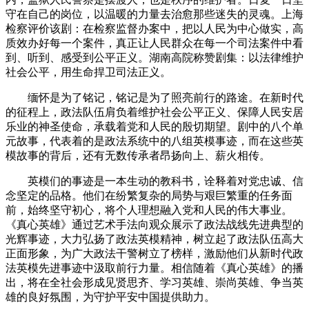
守在自己的岗位，以温暖的力量去治愈那些迷失的灵魂。上海
检察评价该剧：在检察监督办案中，把以人民为中心做实，高
质效办好每一个案件，真正让人民群众在每一个司法案件中看
到、听到、感受到公平正义。湖南高院称赞剧集：以法律维护
社会公平，用生命捍卫司法正义。
缅怀是为了铭记，铭记是为了照亮前行的路途。在新时代
的征程上，政法队伍肩负着维护社会公平正义、保障人民安居
乐业的神圣使命，承载着党和人民的殷切期望。剧中的八个单
元故事，代表着的是政法系统中的八组英模事迹，而在这些英
模故事的背后，还有无数传承者昂扬向上、薪火相传。
英模们的事迹是一本生动的教科书，诠释着对党忠诚、信
念坚定的品格。他们在纷繁复杂的局势与艰巨繁重的任务面
前，始终坚守初心，将个人理想融入党和人民的伟大事业。
《真心英雄》通过艺术手法向观众展示了政法战线先进典型的
光辉事迹，大力弘扬了政法英模精神，树立起了政法队伍高大
正面形象，为广大政法干警树立了榜样，激励他们从新时代政
法英模先进事迹中汲取前行力量。相信随着《真心英雄》的播
出，将在全社会形成见贤思齐、学习英雄、崇尚英雄、争当英
雄的良好氛围，为守护平安中国提供助力。