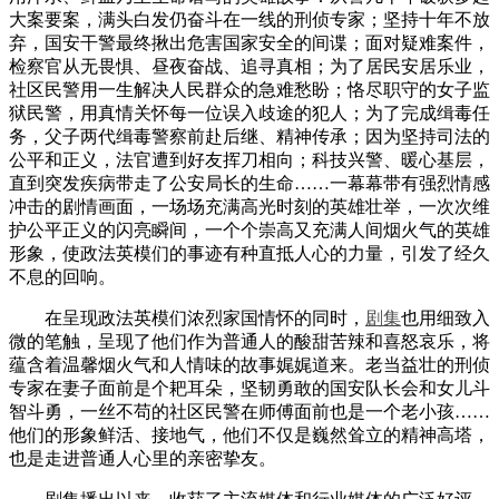
大案要案，满头白发仍奋斗在一线的刑侦专家；坚持十年不放
弃，国安干警最终揪出危害国家安全的间谍；面对疑难案件，
检察官从无畏惧、昼夜奋战、追寻真相；为了居民安居乐业，
社区民警用一生解决人民群众的急难愁盼；恪尽职守的女子监
狱民警，用真情关怀每一位误入歧途的犯人；为了完成缉毒任
务，父子两代缉毒警察前赴后继、精神传承；因为坚持司法的
公平和正义，法官遭到好友挥刀相向；科技兴警、暖心基层，
直到突发疾病带走了公安局长的生命……一幕幕带有强烈情感
冲击的剧情画面，一场场充满高光时刻的英雄壮举，一次次维
护公平正义的闪亮瞬间，一个个崇高又充满人间烟火气的英雄
形象，使政法英模们的事迹有种直抵人心的力量，引发了经久
不息的回响。
在呈现政法英模们浓烈家国情怀的同时，
剧集
也用细致入
微的笔触，呈现了他们作为普通人的酸甜苦辣和喜怒哀乐，将
蕴含着温馨烟火气和人情味的故事娓娓道来。老当益壮的刑侦
专家在妻子面前是个耙耳朵，坚韧勇敢的国安队长会和女儿斗
智斗勇，一丝不苟的社区民警在师傅面前也是一个老小孩……
他们的形象鲜活、接地气，他们不仅是巍然耸立的精神高塔，
也是走进普通人心里的亲密挚友。