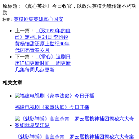
原标题：《真心英雄》今日收官，以政法英模为镜传递不朽功
勋
英模
剧集
英雄
真心
国安
标签：
上一篇：
《致1999年的自
己》定档1月24日 李昀锐
黄杨钿甜还原上世纪90年
代闪亮青春岁月
下一篇：
《掌心》追剧日
历详细更新时间 一周更新
几集每周几点更新
相关文章
福建电视剧《家事法庭》今日开播
《魅影神捕》官宣杀青，罗云熙携神捕团揭秘六大奇案