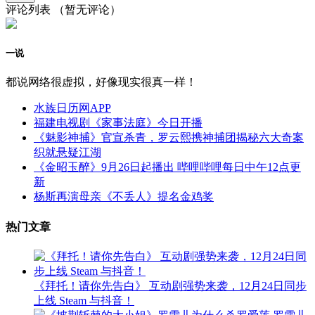
评论列表
（暂无评论）
一说
都说网络很虚拟，好像现实很真一样！
水族日历网APP
福建电视剧《家事法庭》今日开播
《魅影神捕》官宣杀青，罗云熙携神捕团揭秘六大奇案
织就悬疑江湖
《金昭玉醉》9月26日起播出 哔哩哔哩每日中午12点更
新
杨斯再演母亲《不丢人》提名金鸡奖
热门文章
《拜托！请你先告白》 互动剧强势来袭，12月24日同步
上线 Steam 与抖音！