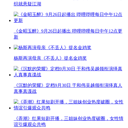
织就悬疑江湖
《金昭玉醉》9月26日起播出 哔哩哔哩每日中午12点更
新
杨斯再演母亲《不丢人》提名金鸡奖
《沉默的荣耀》定档9月30日 于和伟吴越领衔演绎真人
真事真谍战
《弄潮》红果短剧开播，三姐妹创业热度破圈，女性情
谊引爆观众共鸣