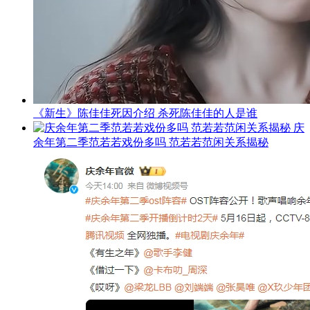
《新生》陈佳佳死因介绍 杀死陈佳佳的人是谁
庆
余年第二季范若若戏份多吗 范若若范闲关系揭秘