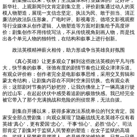
剧集播出以来，收获了主流媒体和行业媒体的广泛好评，
新华社、上观新闻刊文肯定剧集立意，评价剧集通过动人的英
模人物塑造，展现一支信念坚定、执法为民、敢于担当、清正
廉洁的政法队伍形象。广电时评、影视毒舌、德塔文影视观察
等行业媒体从创作逻辑、人物塑造等方面对剧集给予高度评
价：剧集创作不用传统写法，不从传统视角刻画人物，而是找
出各个单元人物的独特性，在结构和叙事上进行创新。
政法英模精神薪火相传，助力形成争当英雄良好氛围
《真心英雄》让更多观众了解到这些政法英模的平凡与伟
大，快节奏的叙事、张弛有度的剧情节奏也让观众津津乐道。
有观众评价称：创作者完全是电影叙事思维，采用交叉剪辑和
蒙太奇结构，让剧集内容在不同时空来回切换。也有观众表
示：这部剧对节奏的巧妙把控，让我仿佛坐上了一辆高速行驶
的过山车，在起起伏伏中感受着追剧的极致快感。我已经完全
被它带入了那个充满挑战和危险的刑侦世界，无法自拔。
剧集自开播以来，获得多家政法系统单位的刊文肯定。国
家安全部点赞剧集：向观众展现了隐蔽战线无名英雄不仅有着
英雄‘真心’，更有爱国‘忠心’、干事‘恒心’、必胜‘信心’。司法
部肯定了剧集对于监狱人民警察的塑造：在女子监狱的高墙
内，监狱人民警察是摆渡人，也是秩序的维护者。日复一日坚