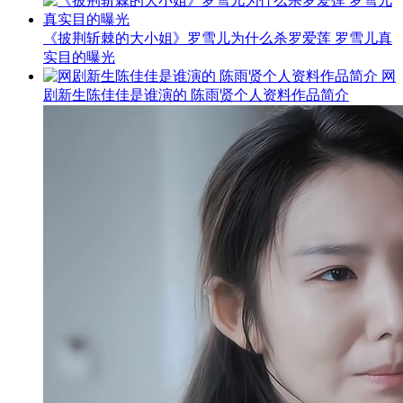
《披荆斩棘的大小姐》罗雪儿为什么杀罗爱莲 罗雪儿真
实目的曝光
网
剧新生陈佳佳是谁演的 陈雨贤个人资料作品简介