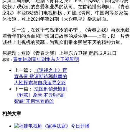
庆黄金周期间，短剧《青春之我》正式上线B站，首轮播出便
收获了观众们的喜爱和业界的认可。在首轮播出期间，《青春
之我》率登B站热门电视剧榜，并被北青网、中国网等多家媒
体报道，登上2024年第24期《大众电视》杂志封面。
这一次，在这个气温渐冷的冬季，《青春之我》再次承载
着青年们的热血和理想回归故事的发生地——上海，以一片赤
诚登上电视机的荧幕，为观众们带来熊熊不灭的精神力量。
原标题：短剧《青春之我》上星东方卫视 定档12月21日
青春
短剧
青年
剧集
东方卫视
景明
标签：
上一篇：
《迷径之上》官
宣杀青 敬请期待郭麒麟的
人性探索与自我追寻之路
下一篇：
法医刑侦悬疑剧
《剥茧》杀青 罗云熙“高
智感”开启惊奇追凶
相关文章