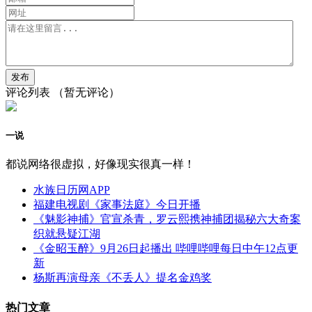
评论列表
（暂无评论）
一说
都说网络很虚拟，好像现实很真一样！
水族日历网APP
福建电视剧《家事法庭》今日开播
《魅影神捕》官宣杀青，罗云熙携神捕团揭秘六大奇案
织就悬疑江湖
《金昭玉醉》9月26日起播出 哔哩哔哩每日中午12点更
新
杨斯再演母亲《不丢人》提名金鸡奖
热门文章