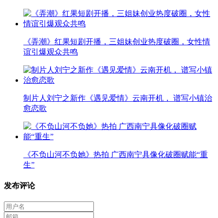
《弄潮》红果短剧开播，三姐妹创业热度破圈，女性情
谊引爆观众共鸣
制片人刘宁之新作《遇见爱情》云南开机， 谱写小镇治
愈恋歌
《不负山河不负她》热拍 广西南宁具像化破圈赋能“重
生”
发布评论