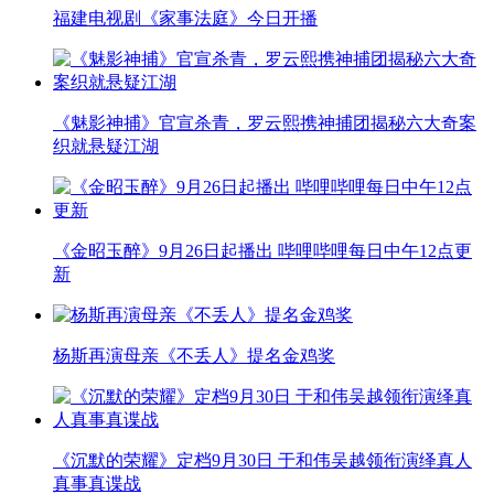
福建电视剧《家事法庭》今日开播
《魅影神捕》官宣杀青，罗云熙携神捕团揭秘六大奇案
织就悬疑江湖
《金昭玉醉》9月26日起播出 哔哩哔哩每日中午12点更
新
杨斯再演母亲《不丢人》提名金鸡奖
《沉默的荣耀》定档9月30日 于和伟吴越领衔演绎真人
真事真谍战