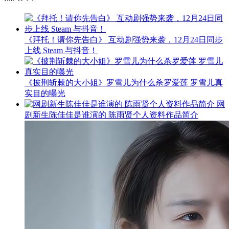
《拜托！请你先告白》 互动剧强势来袭，12月24日同步
上线 Steam 与抖音！
《披荆斩棘的大小姐》罗雪儿为什么杀罗爱莲 罗雪儿真
实目的曝光
网
剧新生陈佳佳是谁演的 陈雨贤个人资料作品简介