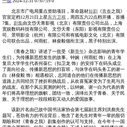
一说
2024-12-31 07:07:19
0
北京市广电局重点资助项目，革命题材
短剧
《
青春
之我》
官宣定档12月21日上星
东方卫视
，周四五六22点档开播，首播
7集。
剧集
由文岱天青影视（北京）有限责任公司出品，上海
宽娱数码科技有限公司、文岱天青（东阳）影视有限责任公
司、景明影业（杭州）有限公司和有狐电影文化（北京）有限
公司联合出品，何雨虹、林俊毅领衔主演，黑子特别出演。
《青春之我》讲述了一批受《新
青年
》杂志影响的青年学
生们，为传播新思想发生的故事。钟婉（何雨虹 饰）在上海
复旦大学学生代表何葆仁（扣卫龙 饰）的安排下在码头成立
了面向社会、传播新思想的扫盲班，与休学在码头务工的谢一
白（林俊毅 饰）相遇相识，志同道合的他们在传播新思想的
道路上共同经历了挫折和挑战后，从欢喜冤家变为了生死与共
的战友。在那个风云莫测的时代，以钟婉、谢一白为代表的青
年们将高举理想的旗帜，团结一致，演绎出关于青春、关于民
族、关于理想的一段段精彩又动人的爱国故事。
该剧片名由已故中国书法家协会第七届副主席刘洪彪先生
题写，苍劲有力的书法背后，饱含了老先生对青年一辈的殷切
期盼和对《青春之我》剧集创作的认可与支持。在今年十一国