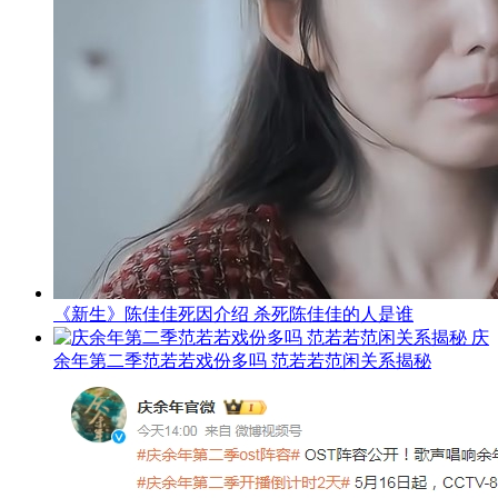
《新生》陈佳佳死因介绍 杀死陈佳佳的人是谁
庆
余年第二季范若若戏份多吗 范若若范闲关系揭秘