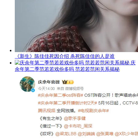
《新生》陈佳佳死因介绍 杀死陈佳佳的人是谁
庆
余年第二季范若若戏份多吗 范若若范闲关系揭秘