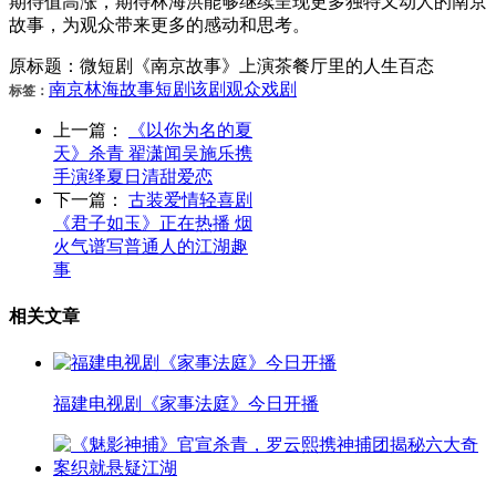
期待值高涨，期待林海洪能够继续呈现更多独特又动人的南京
故事，为观众带来更多的感动和思考。
原标题：微短剧《南京故事》上演茶餐厅里的人生百态
南京
林海
故事
短剧
该剧
观众
戏剧
标签：
上一篇：
《以你为名的夏
天》杀青 翟潇闻吴施乐携
手演绎夏日清甜爱恋
下一篇：
古装爱情轻喜剧
《君子如玉》正在热播 烟
火气谱写普通人的江湖趣
事
相关文章
福建电视剧《家事法庭》今日开播