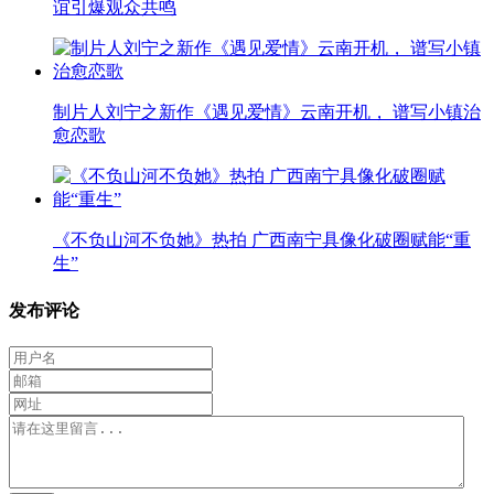
谊引爆观众共鸣
制片人刘宁之新作《遇见爱情》云南开机， 谱写小镇治
愈恋歌
《不负山河不负她》热拍 广西南宁具像化破圈赋能“重
生”
发布评论