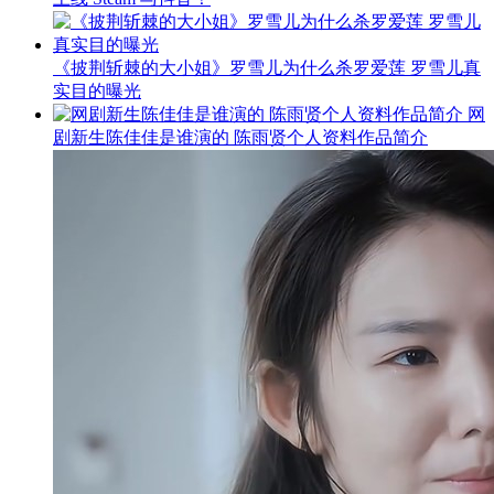
《披荆斩棘的大小姐》罗雪儿为什么杀罗爱莲 罗雪儿真
实目的曝光
网
剧新生陈佳佳是谁演的 陈雨贤个人资料作品简介