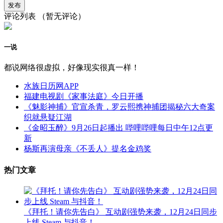
评论列表
（暂无评论）
一说
都说网络很虚拟，好像现实很真一样！
水族日历网APP
福建电视剧《家事法庭》今日开播
《魅影神捕》官宣杀青，罗云熙携神捕团揭秘六大奇案
织就悬疑江湖
《金昭玉醉》9月26日起播出 哔哩哔哩每日中午12点更
新
杨斯再演母亲《不丢人》提名金鸡奖
热门文章
《拜托！请你先告白》 互动剧强势来袭，12月24日同步
上线 Steam 与抖音！