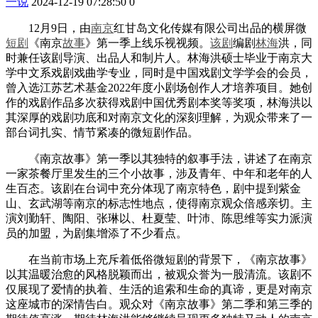
一说
2024-12-19 07:28:50
0
12月9日，由
南京
红甘岛文化传媒有限公司出品的横屏微
短剧
《南京
故事
》第一季上线乐视视频。
该剧
编剧
林海
洪，同
时兼任该剧导演、出品人和制片人。林海洪硕士毕业于南京大
学中文系戏剧戏曲学专业，同时是中国戏剧文学学会的会员，
曾入选江苏艺术基金2022年度小剧场创作人才培养项目。她创
作的戏剧作品多次获得戏剧中国优秀剧本奖等奖项，林海洪以
其深厚的戏剧功底和对南京文化的深刻理解，为观众带来了一
部台词扎实、情节紧凑的微短剧作品。
《南京故事》第一季以其独特的叙事手法，讲述了在南京
一家茶餐厅里发生的三个小故事，涉及青年、中年和老年的人
生百态。该剧在台词中充分体现了南京特色，剧中提到紫金
山、玄武湖等南京的标志性地点，使得南京观众倍感亲切。主
演刘勤轩、陶阳、张琳以、杜夏莹、叶沛、陈思维等实力派演
员的加盟，为剧集增添了不少看点。
在当前市场上充斥着低俗微短剧的背景下，《南京故事》
以其温暖治愈的风格脱颖而出，被观众誉为一股清流。该剧不
仅展现了爱情的执着、生活的追索和生命的真谛，更是对南京
这座城市的深情告白。观众对《南京故事》第二季和第三季的