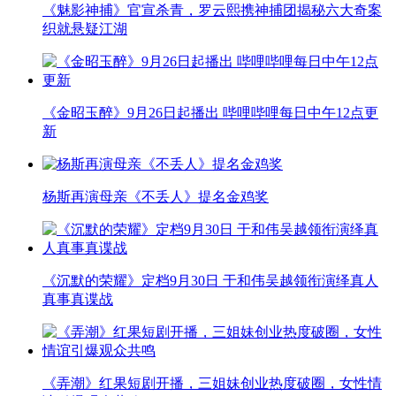
《魅影神捕》官宣杀青，罗云熙携神捕团揭秘六大奇案
织就悬疑江湖
《金昭玉醉》9月26日起播出 哔哩哔哩每日中午12点更
新
杨斯再演母亲《不丢人》提名金鸡奖
《沉默的荣耀》定档9月30日 于和伟吴越领衔演绎真人
真事真谍战
《弄潮》红果短剧开播，三姐妹创业热度破圈，女性情