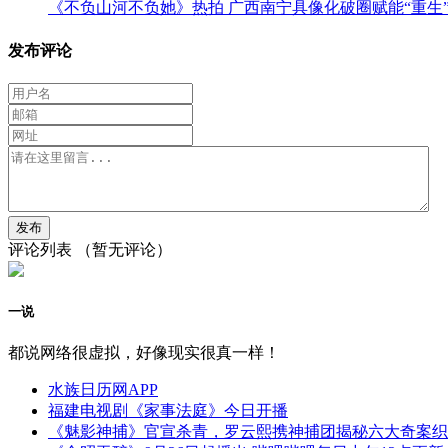
《不负山河不负她》热拍 广西南宁具像化破圈赋能“重生
发布评论
评论列表
（暂无评论）
一说
都说网络很虚拟，好像现实很真一样！
水族日历网APP
福建电视剧《家事法庭》今日开播
《魅影神捕》官宣杀青，罗云熙携神捕团揭秘六大奇案织