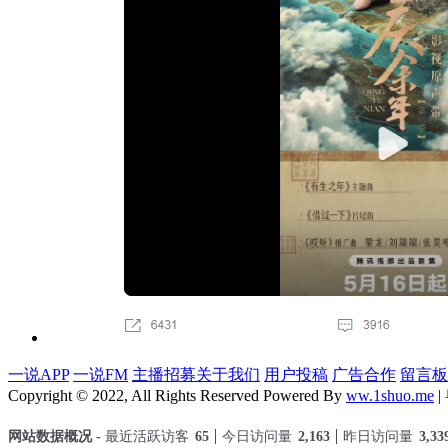
一说APP
一说FM
主播招募
关于我们
用户投稿
广告合作
留言板
Copyright © 2022, All Rights Reserved Powered By
ww.1shuo.me
|
网站数据概况 -
最近活跃访客
65
今日访问量
2,163
昨日访问量
3,33