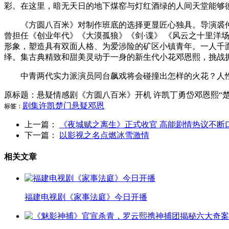
彩。在这里，暗无天日的地下煤窑与灯红酒绿的人间天堂能够
《方圆八百米》对制作班底的选择更显匠心独具。导演裘仲
曾担任《创业年代》《大漠孤狼》《剑·谍》 《风云之十里
形象，塑造具有双面人格、为爱涉险的矿区小镇青年。一人千
绎。集古典精致和甜美灵动于一身的新生代小花邓恩熙，挑战
中青两代实力派演员同台飙戏将会碰撞出怎样的火花？人性
原标题：悬疑情感剧《方圆八百米》开机 许凯丁勇岱邓恩熙“
剧集
许凯
楚门
悬疑
邓恩
标签：
上一篇：
《夜城赋之离生》正式收官 高能剧情热议不断
下一篇：
以影视之名点燃冰雪激情
相关文章
福建电视剧《家事法庭》今日开播