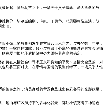
次被记起。抽丝剥茧之下，一场关于父子博弈、爱人执念的故
仲维执导，毕鉴威编剧，
许凯
、丁勇岱、
邓恩
熙领衔主演，胡
同出演。
阳小镇上的故事都发生在方圆八百米之内。过去的数十年里，
岱饰）一家同样如此，只不过埋藏于心底的伤痛过往时常会刺痛
）则在爱与恨的矛盾情绪中努力维持着家庭的稳定。
如何在人情社会中寻求正义和良知的平衡？当情比金坚的一对
义也终将正面对决。在亲情与爱情的双重羁绊下，一场关乎人性
的旋转之间，演员身后的背景也呈现出色彩各异的光影效果，
、远山与矿区加持下的多样化背景，都让小镇充满了神秘色