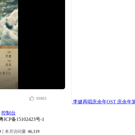
李健再唱庆余年OST 庆余年
控制台
 粤ICP备15102423号-1
9
本月访问量
46,119