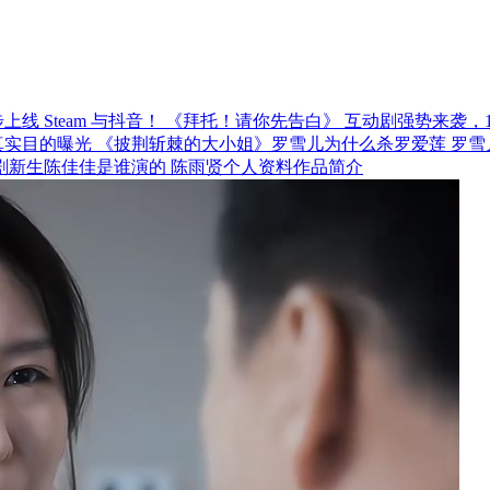
《拜托！请你先告白》 互动剧强势来袭，12月
《披荆斩棘的大小姐》罗雪儿为什么杀罗爱莲 罗雪
剧新生陈佳佳是谁演的 陈雨贤个人资料作品简介