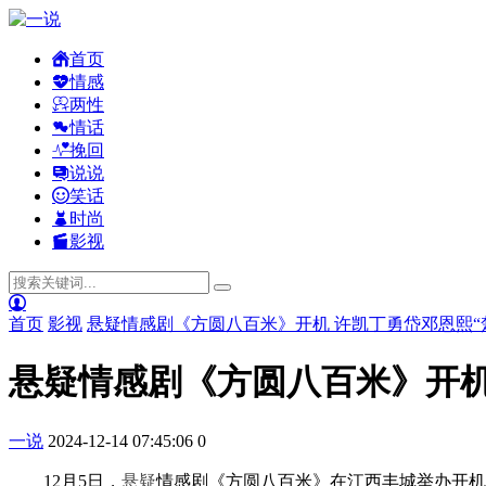
首页
情感
两性
情话
挽回
说说
笑话
时尚
影视
首页
影视
悬疑情感剧《方圆八百米》开机 许凯丁勇岱邓恩熙“
悬疑情感剧《方圆八百米》开机
一说
2024-12-14 07:45:06
0
12月5日，
悬疑
情感剧《方圆八百米》在江西丰城举办开机