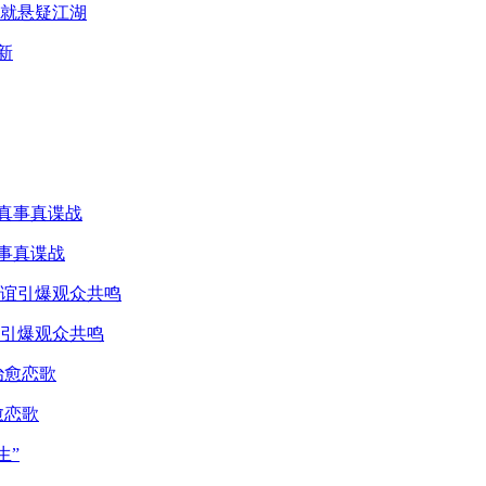
就悬疑江湖
真事真谍战
引爆观众共鸣
愈恋歌