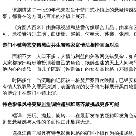
该剧讲述了一段90年代末发生于
楚门
式小镇上的悬疑情感
事，都将在这方圆八百米的小镇上展开。
《方圆八百米》由腾讯视频和慈爱传媒联合出品，由李尔云
可、涂松岩特别主演，曲栅栅、赵麒、何奉天、苏鑫、张潮、
楚门小镇善恶交错黑白共生警察家庭情法相悖直面对决
面积不大，人口不多，人情与利益的关系网交错复杂，如白
大家都按部就班地扮演着自己的角色，纸醉金迷的天上人间与
他内心的柔软，而儿子陈辉（许凯饰）的女友高松格（邓恩熙
时隔多年，当沉睡的记忆被一桩焚尸案再次唤醒，已经安稳
有情人双双坠入罪恶深渊，表面情深的父子将怎样展开黑白较
的博弈正在楚门小镇上演。
特色影像风格突显
剧集
调性超强班底齐聚挑战更多可能
端详、把玩、抛起、旋转……在最新发布的疑触即发角色动
剧集悬疑感与人性的多面性由此显露无遗。
选择江西丰城具有特色影像风格的矿区小镇作为拍摄场地，