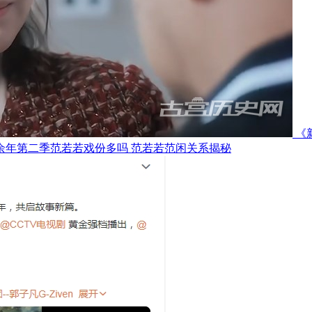
《
余年第二季范若若戏份多吗 范若若范闲关系揭秘