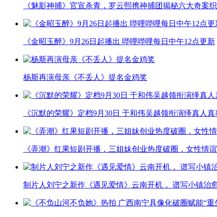
《魅影神捕》官宣杀青，罗云熙携神捕团揭秘六大奇案织
《金昭玉醉》9月26日起播出 哔哩哔哩每日中午12点更新
杨斯再演母亲《不丢人》提名金鸡奖
《沉默的荣耀》定档9月30日 于和伟吴越领衔演绎真人
《弄潮》红果短剧开播，三姐妹创业热度破圈，女性情谊
制片人刘宁之新作《遇见爱情》云南开机， 谱写小镇治