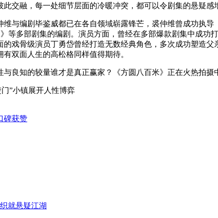
彼此交融，每一处细节层面的冷暖冲突，都可以令剧集的悬疑感
维与编剧毕鉴威都已在各自领域崭露锋芒，裘仲维曾成功执导《
洋场》等多部剧集的编剧。演员方面，曾经在多部爆款剧集中成功
面的戏骨级演员丁勇岱曾经打造无数经典角色，多次成功塑造父
拥有双面人生的高松格同样值得期待。
与良知的较量谁才是真正赢家？《方圆八百米》正在火热拍摄
楚门”小镇展开人性博弈
口碑获赞