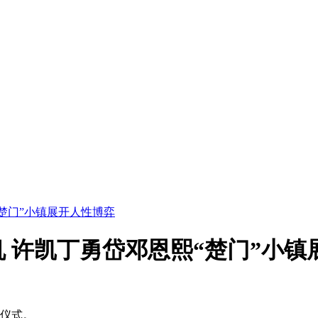
楚门”小镇展开人性博弈
 许凯丁勇岱邓恩熙“楚门”小镇
仪式。