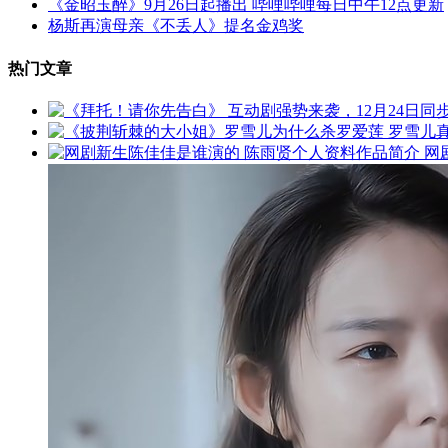
《金昭玉醉》9月26日起播出 哔哩哔哩每日中午12点更新
杨斯再演母亲《不丢人》提名金鸡奖
热门文章
网