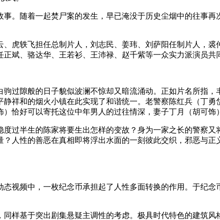
故事。随着一起焚尸案的发生，早已淹没于历史尘烟中的往事再
、虎轶飞担任总制片人，刘志民、姜玮、刘萨阳任制片人，裘
任正斌、骆达华、王若衫、王沛禄、赵千紫等一众实力派演员共
驹过隙般的日子貌似波澜不惊却又暗流涌动。正如片名所指，丰
平静祥和的烟火小镇在此实现了和谐统一。老警察陈红兵（丁勇
饰）恰好可以寄托这位中年男人的过往情深，妻子丁月（胡可饰
度过半生的陈家将要生出怎样的变故？身为一家之长的警察又将
量？人性的善恶在真相即将浮出水面的一刻彼此交织，邪恶与正
态视频中，一枚纪念币承担起了人性多面转换的作用。于纪念币
同样基于突出剧集悬疑主调性的考虑。极具时代特色的建筑风格