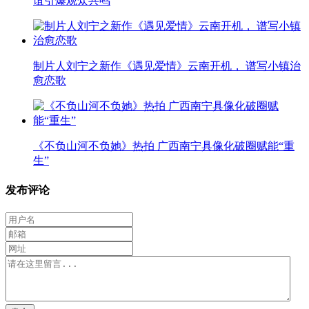
谊引爆观众共鸣
制片人刘宁之新作《遇见爱情》云南开机， 谱写小镇治
愈恋歌
《不负山河不负她》热拍 广西南宁具像化破圈赋能“重
生”
发布评论