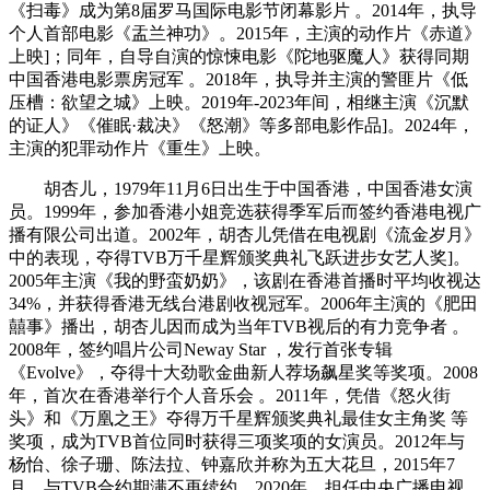
《扫毒》成为第8届罗马国际电影节闭幕影片 。2014年，执导
个人首部电影《盂兰神功》。2015年，主演的动作片《赤道》
上映]；同年，自导自演的惊悚电影《陀地驱魔人》获得同期
中国香港电影票房冠军 。2018年，执导并主演的警匪片《低
压槽：欲望之城》上映。2019年-2023年间，相继主演《沉默
的证人》《催眠·裁决》《怒潮》等多部电影作品]。2024年，
主演的犯罪动作片《重生》上映。
胡杏儿，1979年11月6日出生于中国香港，中国香港女演
员。1999年，参加香港小姐竞选获得季军后而签约香港电视广
播有限公司出道。2002年，胡杏儿凭借在电视剧《流金岁月》
中的表现，夺得TVB万千星辉颁奖典礼飞跃进步女艺人奖]。
2005年主演《我的野蛮奶奶》，该剧在香港首播时平均收视达
34%，并获得香港无线台港剧收视冠军。2006年主演的《肥田
囍事》播出，胡杏儿因而成为当年TVB视后的有力竞争者 。
2008年，签约唱片公司Neway Star ，发行首张专辑
《Evolve》，夺得十大劲歌金曲新人荐场飙星奖等奖项。2008
年，首次在香港举行个人音乐会 。2011年，凭借《怒火街
头》和《万凰之王》夺得万千星辉颁奖典礼最佳女主角奖 等
奖项，成为TVB首位同时获得三项奖项的女演员。2012年与
杨怡、徐子珊、陈法拉、钟嘉欣并称为五大花旦，2015年7
月，与TVB合约期满不再续约。2020年，担任中央广播电视