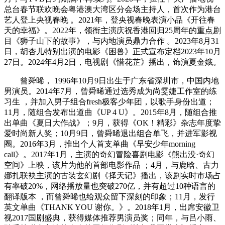
总台春节联欢晚会粤港澳大湾区分会场主持人，首次作为港台
艺人登上央视春晚 。2021年，登央视春晚表演小品《开往春
天的幸福》。2022年，领衔主演庆祝香港回归25周年的重点剧
目《狮子山下的故事》，与内地演员鼎力合作 。2023年8月31
日，胡杏儿特别出演的电影《困兽》正式宣布定档2023年10月
27日。2024年4月2日，电视剧《惜花芷》播出，饰演夏金娥。
曾舜晞， 1996年10月9日出生于广东省深圳市，中国内地
男演员。2014年7月，曾舜晞通过选秀成为尚雯婕工作室的练
习生 ，并加入男子组合fresh极客少年团，以歌手身份出道；
11月，随组合发布出道曲《UP 4 U》。2015年8月，随组合推
出单曲《夏日大作战》；9月，获得《OK！精彩》杂志年度挚
爱时尚新人奖；10月9日，曾舜晞退出组合单飞，并进军影视
圈。2016年3月，推出个人首支单曲《早安少年morning
call》。2017年1月，主演的奇幻冒险喜剧电影《熊出没·奇幻
空间》上映，该片为他的首部电影作品 ；4月，与鹿晗、古力
娜扎联袂主演的古装玄幻剧《择天记》播出，该剧实时市场占
有率破20%，网络播放量也突破270亿，并有超过10种语言的
翻译版本 ，而曾舜晞也给观众留下深刻的印象；11月，发行
英文单曲《THANK YOU 谢你。》。2018年1月，出席安徽卫
视2017国剧盛典，获得媒体推荐男演员奖；同年，与吕小雨、