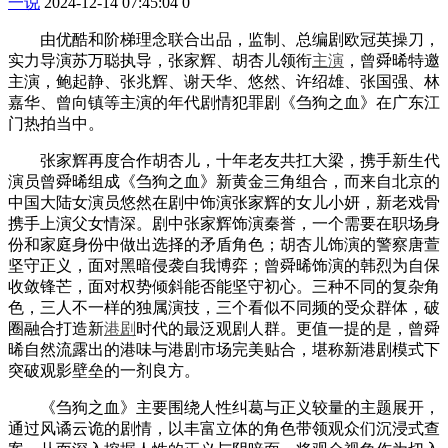
一说
2024-12-14 07:45:04
0
由优酷和阶梯理念联合出品，监制、总编剧欧冠英操刀，
实力导演苏万聪执导，张家辉、胡杏儿领衔
主演
，曾舜晞特邀
主演，鲍起静、张兆辉、谢天华、悠然、许绍雄、张国强、林
嘉华、曾向镇等主演的年代剧情犯罪剧《刍狗之血》在广东江
门热拍当中。
张家辉再度合作胡杏儿，十年老友共扛大梁，携手新生代
演员曾舜晞组成《刍狗之血》新黄金三角组合，而来自北京的
中国大陆女演员悠然在剧中饰演张家辉的女儿小妍，新老戏骨
携手上演父女情深。剧中张家辉饰演秦誉，一个需要在职场身
份和家庭身份中做出选择的矛盾角色；胡杏儿饰演的警察唐萱
坚守正义，面对黑暗侵袭自我博弈；曾舜晞饰演的韩烈为自保
收敛锋芒，面对权势倾斜能否能坚守初心。三种不同的复杂角
色，三人不一样的独属演技，三个看似不同频的受众群体，破
圈融合打造新
港剧
时代的最泛观剧人群。更值一提的是，曾舜
晞自然流露出的港味与港剧市场完美贴合，堪称新港剧模式下
突破观影壁垒的一剂良方。
《刍狗之血》主要围绕人性纠葛与正义较量的主题展开，
通过风谲云诡的剧情，以丰富立体的角色带领观众们沉浸式查