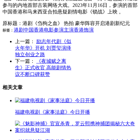
参与的内地首部古装网络大戏。2023年11月16日，参演的首部
中国香港和马来西亚合拍悬疑剧情电影《锁战》上映 。
原标题：港剧《刍狗之血》 热拍 豪华阵容开启港剧新纪元
港剧
中国香港
电影
参演
主演
香港
饰演
标签：
上一篇：
励志年代剧《似
火年华》开机 刘贾玺演绎
独立创业之路
下一篇：
《夜城赋之离
生》正式收官 高能剧情热
议不断口碑获赞
相关文章
福建电视剧《家事法庭》今日开播