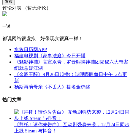
评论列表
（暂无评论）
一说
都说网络很虚拟，好像现实很真一样！
水族日历网APP
福建电视剧《家事法庭》今日开播
《魅影神捕》官宣杀青，罗云熙携神捕团揭秘六大奇案
织就悬疑江湖
《金昭玉醉》9月26日起播出 哔哩哔哩每日中午12点更
新
杨斯再演母亲《不丢人》提名金鸡奖
热门文章
《拜托！请你先告白》 互动剧强势来袭，12月24日同步
上线 Steam 与抖音！