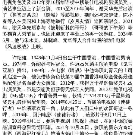
电视角色奖及2012年第16届华语榜中榜最佳电视剧男演员奖，
演艺事业迈上了新台阶。2015至2016年间年，谢天华先后出演
了《爸爸是条龙》《谜城》等影视剧。期间还与郑伊健、陈小
春等人在美国和上海等地举行《岁月友情》巡回演唱会。2021
年，谢天华先后参与《披荆斩棘的哥哥》《哥哥的下午茶》等
多档真人秀节目，也因此迎来了事业上的再一次翻红。2024年
5月，他与朱永棠、林晓峰、元华等人合作出演的动作电影
《风速极战》上映。
许绍雄，1948年11月4日出生于中国香港，中国香港男演
员。1974年，许绍雄与许冠文、许冠杰兄弟主演的电影《鬼马
双星》播出。1999年，在电影《暗战》中他饰演刘青云的上司
黄启法一角，他凭借该角色获第19届中国香港电影金像奖最佳
男配角提名而被大众熟知。2012年，获得万千星辉颁奖典礼杰
出演员奖，虽是安慰奖但获得无线艺人赞同。2013年凭借电视
剧《My盛Lady》中香善男一角，获得了TVB2013万千星辉颁
奖典礼最佳男配角奖。2014年8月25日，首播的电视剧《使徒
行者》中饰演覃欢喜一角，从此有了人们口中的欢喜哥这一称
呼 。2016年，回归电影《使徒行者》，该影片于8月11日上
映。2019年4月1日，参演电视剧《铁探》播出，在剧中饰演毒
品调查科总警司简国曙。2021年10月20日，参演的新东方奇幻
电影《西游记红孩儿》饰演火焰山土地公一角，这也是许绍雄