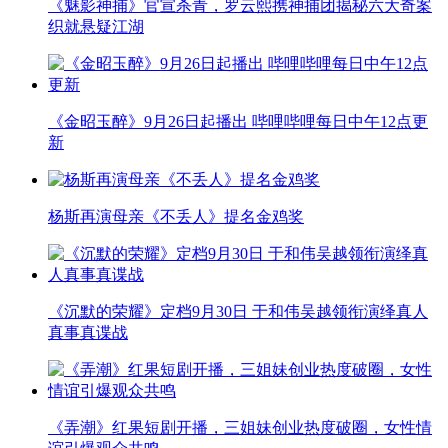
《魅影神捕》官宣杀青，罗云熙携神捕团揭秘六大奇案
织就悬疑江湖
《金昭玉醉》9月26日起播出 哔哩哔哩每日中午12点更
新
杨斯再演母亲《不丢人》提名金鸡奖
《沉默的荣耀》定档9月30日 于和伟吴越领衔演绎真人
真事真谍战
《弄潮》红果短剧开播，三姐妹创业热度破圈，女性情