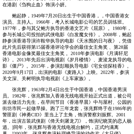
在港剧《刍狗止血》饰演小妍。
鲍起静，1949年7月20日出生于中国香港，，中国香港女
演员、主持人。1966年，考入长城电影公司的艺员训练班。
1977年，参与其父鲍方执导的香港文艺片《屈原》。1980年，
参与长城公司投拍的武侠电影《白发魔女传》。2008年，鲍起
静参演香港导演许鞍华执导的电影《天水围的日与夜》，凭借
此片先后获得第15届香港评论学会的最佳女主角奖 、第28届
香港电影金像奖最佳女主角奖 。2010年参演电影《月满轩尼
诗》。2013年先后出演电视剧《岁月楼情》、麦浚龙执导的电
影《僵尸》。2015年，参演彭顺执导电影《宅女侦探桂香》。
2020年9月17日，出演的电影《麦路人》上映。2022年，参演
关文深、关树明执导电视剧《上车家族》。
张兆辉，1963年2月4日出生于中国香港，中国香港男演
员。1982年，张兆辉加入香港无线电视开始正式出道，被公司
派去做活力先生，在早间节目《香港早晨》中与屋村、公园的
街坊市民一起做早操。跑了三年龙套，张兆辉终于在1986年的
警匪剧《神勇CID》里当上了主角，饰演警察刘振辉。2001
年，出演古装武侠剧《倚天剑屠龙刀》，饰演纪晓芙的恋人杨
逍。]同年，张兆辉与香港无线电视台解约，正式约满离
巢。]2003年，张兆辉参演杜琪峰导演的动作片《大只佬》，