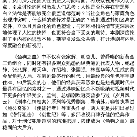
案，从而深入挖掘人性的正义与阴暗面。将观众视角作为切入
点，引发讨论的同时激发人们思考：人性是否只存在非黑即
白？法律是否能够完全覆盖道德范畴？当社会角色与家庭角色
出现冲突时，什么样的选择才是正确的？该剧通过扑朔迷离的
案件、立体且具象化的角色塑造，与环环相扣的情节更深层次
地体现了人性的抉择，也更符合当下受众的期待。本剧深度挖
掘了更内核的思想本质，期望引发观众共情，打开港剧与内地
深度融合的新视野。
《刍狗之血》中不仅有张家辉、胡杏儿、曾舜晞的新黄金
三角组合，同时还有很多观众熟悉的经典港剧代表人物，鲍起
静、张兆辉、谢天华、许绍雄、张国强、林嘉华等人组成的黄
金配角熟人局。在港剧最盛行的时代，用最经典的角色牢牢抓
住80、90后观众的心，他们的经典荧幕形象也是短视频时代中
最具有回忆的素材之一，通过港味回忆杀不断吸纳短视频时代
下更多的年轻受众。监制、总编剧欧冠英曾参与过《岁月风
云》《刑事侦缉档案》系列等优秀剧集，导演苏万聪曾执导过
《施公奇案》《使徒行者》等重头作品，两人更是共同出品过
如《潜行狙击》《创世纪》等，多部收视口碑齐佳的经典作
品，对于刑侦犯罪题材的精准把握，搭建成为《刍狗之血》最
稳固的大后方。