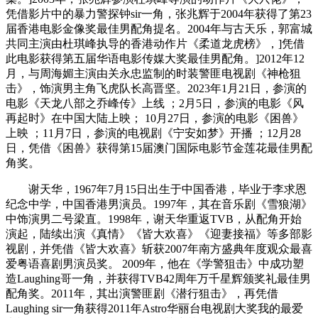
凭借影片中的暴力警探钟sir一角，张兆辉于2004年获得了第23
届香港电影金像奖最佳男配角提名。2004年与古天乐，郭富城
共同主演由杜琪峰执导的香港动作片《柔道龙虎榜》，]凭借
此电影获得第五届华语电影传媒大奖最佳男配角。]2012年12
月，与周海媚主演由关永忠监制的时装警匪电视剧《神枪狙
击》，饰演男主角飞虎队长高晋坚。2023年1月21日，参演的
电影《天龙八部之乔峰传》上线 ；2月5日，参演的电影《风
再起时》在中国大陆上映； 10月27日，参演的电影《困兽》
上映 ；11月7日，参演的电视剧《宁安如梦》开播 ；12月28
日，凭借《困兽》获得第15届澳门国际电影节金莲花最佳男配
角奖。
谢天华，1967年7月15日出生于中国香港，毕业于李求恩
纪念中学，中国香港男演员。1997年，其在音乐剧《雪狼湖》
中饰演男二号梁直。1998年，谢天华重返TVB，从配角开始
演起，陆续出演《真情》《皆大欢喜》《迎妻接福》等多部影
视剧，并凭借《皆大欢喜》斩获2007年南方盛典年度观众最喜
爱粤语喜剧男演员奖。 2009年，他在《学警狙击》中成功塑
造Laughing哥一角，并获得TVB42周年万千星辉颁奖礼最佳男
配角奖。2011年，其出演警匪剧《潜行狙击》，再凭借
Laughing sir一角获得2011年Astro华丽台电视剧大奖我的最爱