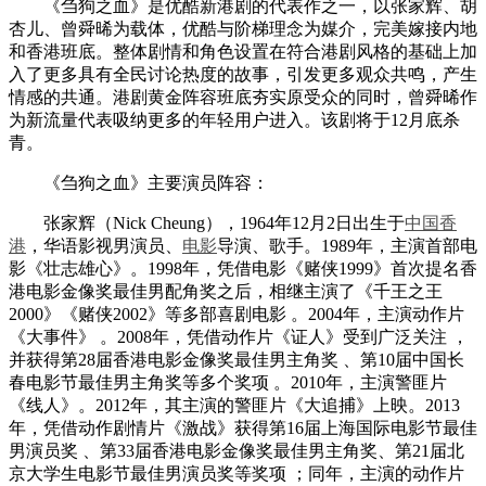
《刍狗之血》是优酷新港剧的代表作之一，以张家辉、胡
杏儿、曾舜晞为载体，优酷与阶梯理念为媒介，完美嫁接内地
和香港班底。整体剧情和角色设置在符合港剧风格的基础上加
入了更多具有全民讨论热度的故事，引发更多观众共鸣，产生
情感的共通。港剧黄金阵容班底夯实原受众的同时，曾舜晞作
为新流量代表吸纳更多的年轻用户进入。该剧将于12月底杀
青。
《刍狗之血》主要演员阵容：
张家辉（Nick Cheung），1964年12月2日出生于
中国香
港
，华语影视男演员、
电影
导演、歌手。1989年，主演首部电
影《壮志雄心》。1998年，凭借电影《赌侠1999》首次提名香
港电影金像奖最佳男配角奖之后，相继主演了《千王之王
2000》《赌侠2002》等多部喜剧电影 。2004年，主演动作片
《大事件》 。2008年，凭借动作片《证人》受到广泛关注 ，
并获得第28届香港电影金像奖最佳男主角奖 、第10届中国长
春电影节最佳男主角奖等多个奖项 。2010年，主演警匪片
《线人》。2012年，其主演的警匪片《大追捕》上映。2013
年，凭借动作剧情片《激战》获得第16届上海国际电影节最佳
男演员奖 、第33届香港电影金像奖最佳男主角奖、第21届北
京大学生电影节最佳男演员奖等奖项 ；同年，主演的动作片