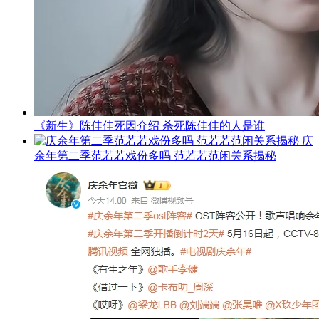
《新生》陈佳佳死因介绍 杀死陈佳佳的人是谁
庆
余年第二季范若若戏份多吗 范若若范闲关系揭秘