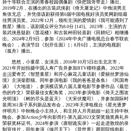
孙千等联合主演的青春校园偶像剧《快把我哥带走》播出。
2019年2月，在播出的古装武侠剧《倚天屠龙记》中饰演男主
角张无忌 ，并凭借该剧获得第6届中国电视好演员奖网剧组最
佳男演员奖。2022年12月，领衔主演的爱情剧《我可能遇到了
救星》播出，该剧观众评分为8.0分 [145]。2023年，主演的古
装武侠悬疑剧《莲花楼》和古装种田轻喜剧《田耕纪》相继播
出。2024年2月9日，参加《2024年中央广播电视总台春节联欢
晚会》，表演节目《别开生面》]；8月6日，主演的电视剧
《孤舟》播出。
悠然，小童星，女演员，2016年10月5日出生北京市，
2021年开始拍摄中国人寿广告并参加BTV模特盛典。2022年
参演
爱奇艺《智慧童星》和开心麻花儿童话剧《爱丽丝梦游仙
境》主演柴郡猫。同年参演电影《我的爸爸是条鱼》《民国奇
谈》《大地道》，参演横店第八届儿童电影节参赛作品《最悲
伤的作文》荣获最佳女配角奖，2023年参演电影《倚天之围攻
光明顶》《树的尽头是蓝天》《大宋伏魔司》，并参加国际时
装周361亲子系列新品发布会，2023年天津电视台《星光逐梦
伴明月》中秋晚会小主持人，和主持人月亮姐姐一起主持中秋
晚会。参加Action少年向影而行-第九届2023文荣奖颁奖典礼并
荣获奖杯证书。2024年参演《唐朝诡实录》一起走进敦煌的录
制宣传片，同年参演《倾尽天下》《异世界》两部院线电影，