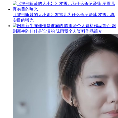
《披荆斩棘的大小姐》罗雪儿为什么杀罗爱莲 罗雪儿真
实目的曝光
网
剧新生陈佳佳是谁演的 陈雨贤个人资料作品简介