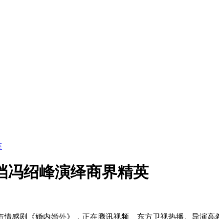
英
档冯绍峰演绎商界精英
市情感剧《婚内
婚外
》，正在腾讯视频、东方卫视热播。导演高