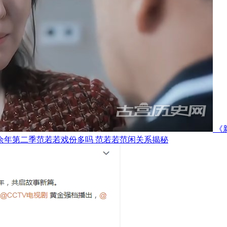
《
余年第二季范若若戏份多吗 范若若范闲关系揭秘