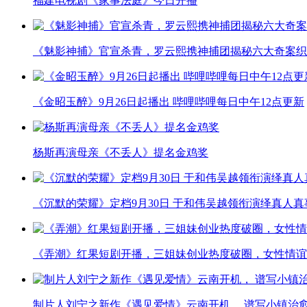
福建电视剧《家事法庭》今日开播
《魅影神捕》官宣杀青，罗云熙携神捕团揭秘六大奇案织
《金昭玉醉》9月26日起播出 哔哩哔哩每日中午12点更新
杨斯再演母亲《不丢人》提名金鸡奖
《沉默的荣耀》定档9月30日 于和伟吴越领衔演绎真人
《弄潮》红果短剧开播，三姐妹创业热度破圈，女性情谊
制片人刘宁之新作《遇见爱情》云南开机， 谱写小镇治