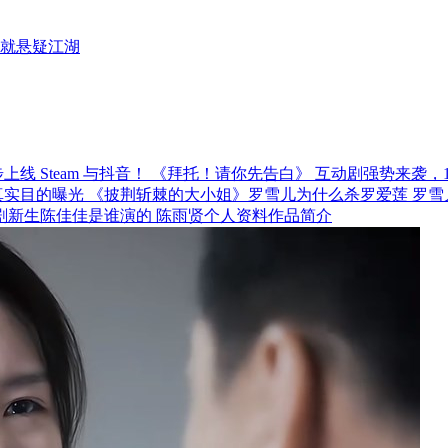
就悬疑江湖
《拜托！请你先告白》 互动剧强势来袭，12月
《披荆斩棘的大小姐》罗雪儿为什么杀罗爱莲 罗雪
剧新生陈佳佳是谁演的 陈雨贤个人资料作品简介