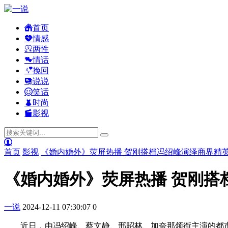
首页
情感
两性
情话
挽回
说说
笑话
时尚
影视
首页
影视
《婚内婚外》荧屏热播 贺刚搭档冯绍峰演绎商界精
《婚内婚外》荧屏热播 贺刚搭
一说
2024-12-11 07:30:07
0
近日，由冯绍峰、蔡文静、邢昭林、加奈那领衔主演的都