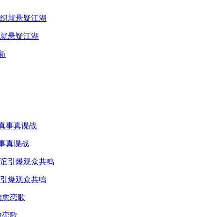
就悬疑江湖
真事真谍战
引爆观众共鸣
愈恋歌