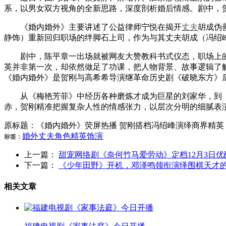
系，以男女双方视角的全新思路，深度剖析婚后情感。剧中，
《婚内婚外》主要讲述了公益律师宁悦在揭开
丈夫
胡成伪
静饰）重新回归职场的绊脚石上司，作为与其丈夫胡成（冯绍
剧中，陈平章一出场就被网友大赞教科书式仪态，职场上的
英并非第一次，却依然做足了功课，把人物背景、故事逻辑了
《婚内婚外》是贺刚与高希希导演继革命历史剧《破晓东方》
从《梅艳芳菲》中经历各种磨炼才成为巨星的刘家华，到《
赤，贺刚精准把握复杂人性的情感张力，以层次分明的细腻表
原标题：《婚内婚外》荧屏热播 贺刚搭档冯绍峰演绎商界精英
婚外
丈夫
角色
精英
饰演
标签：
上一篇：
甜宠网络剧《奈何竹马爱劳动》定档12月3日
下一篇：
《少年田野》开机，邓泽鸣领衔演绎围棋天才
相关文章