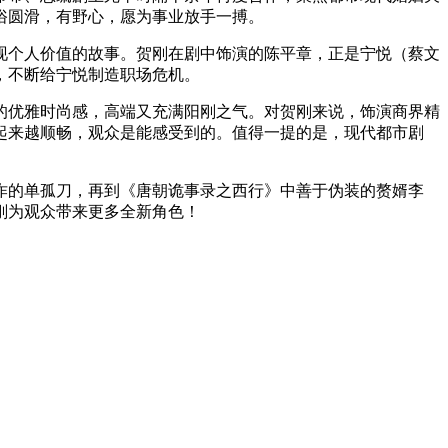
俗圆滑，有野心，愿为事业放手一搏。
现个人价值的故事。贺刚在剧中饰演的陈平章，正是宁悦（蔡文
，不断给宁悦制造职场危机。
优雅时尚感，高端又充满阳刚之气。对贺刚来说，饰演商界精
起来越顺畅，观众是能感受到的。值得一提的是，现代都市剧
的单孤刀，再到《唐朝诡事录之西行》中善于伪装的赘婿李
刚为观众带来更多全新角色！