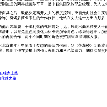
贺刚
饰演
的商界
精英
陈平章，是中智集团采购部总经理，为人世
善面具之后，毅然决定离开丈夫的极度控制，重新走向社会并实
峰饰）有诸多商业来往的合作伙伴，他站在丈夫这一方出力颇多
他西装革履，干练利落的气质随处可见，展现出商界精英人士的
解清晰，以避免
角色
同质化为标准去演绎角色，琢磨得越细，演
后的再度合作，两个不同时期的角色被贺刚演绎得细腻入微。
北京青年》中执着于梦想的海归男何南，到《莲花楼》阴险狡诈
演，展现了他在荧屏上的强大表现力和角色塑造力。期待演员贺
优酷独家上线
的救赎之路