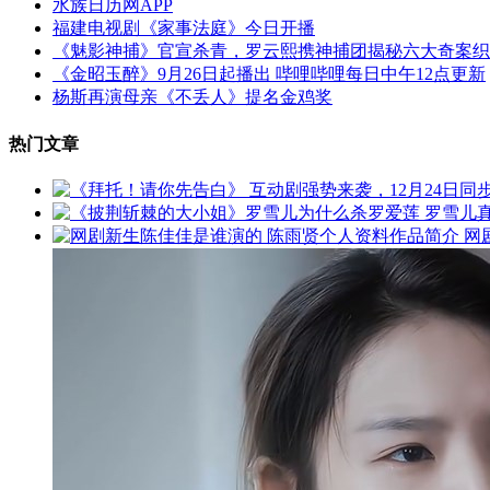
水族日历网APP
福建电视剧《家事法庭》今日开播
《魅影神捕》官宣杀青，罗云熙携神捕团揭秘六大奇案织
《金昭玉醉》9月26日起播出 哔哩哔哩每日中午12点更新
杨斯再演母亲《不丢人》提名金鸡奖
热门文章
网