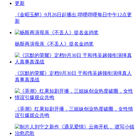
《金昭玉醉》9月26日起播出 哔哩哔哩每日中午12点更
新
杨斯再演母亲《不丢人》提名金鸡奖
《沉默的荣耀》定档9月30日 于和伟吴越领衔演绎真人
真事真谍战
《弄潮》红果短剧开播，三姐妹创业热度破圈，女性情
谊引爆观众共鸣