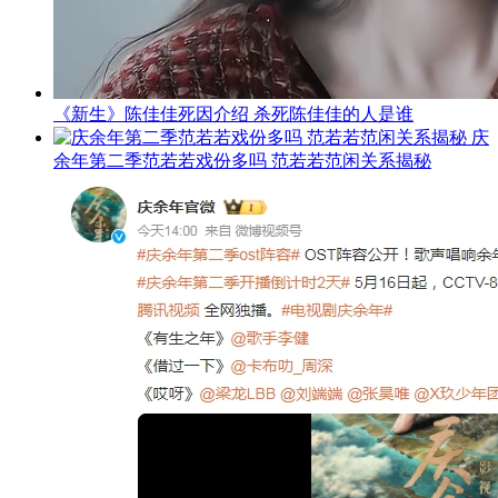
《新生》陈佳佳死因介绍 杀死陈佳佳的人是谁
庆
余年第二季范若若戏份多吗 范若若范闲关系揭秘