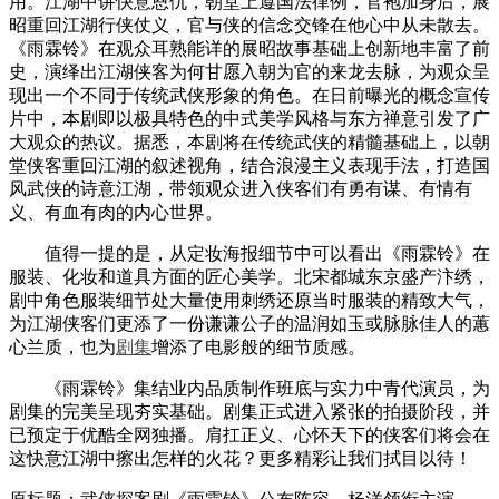
用。江湖中讲快意恩仇，朝堂上遵国法律例，官袍加身后，展
昭重回江湖行侠仗义，官与侠的信念交锋在他心中从未散去。
《雨霖铃》在观众耳熟能详的展昭故事基础上创新地丰富了前
史，演绎出江湖侠客为何甘愿入朝为官的来龙去脉，为观众呈
现出一个不同于传统武侠形象的角色。在日前曝光的概念宣传
片中，本剧即以极具特色的中式美学风格与东方禅意引发了广
大观众的热议。据悉，本剧将在传统武侠的精髓基础上，以朝
堂侠客重回江湖的叙述视角，结合浪漫主义表现手法，打造国
风武侠的诗意江湖，带领观众进入侠客们有勇有谋、有情有
义、有血有肉的内心世界。
值得一提的是，从定妆海报细节中可以看出《雨霖铃》在
服装、化妆和道具方面的匠心美学。北宋都城东京盛产汴绣，
剧中角色服装细节处大量使用刺绣还原当时服装的精致大气，
为江湖侠客们更添了一份谦谦公子的温润如玉或脉脉佳人的蕙
心兰质，也为
剧集
增添了电影般的细节质感。
《雨霖铃》集结业内品质制作班底与实力中青代演员，为
剧集的完美呈现夯实基础。剧集正式进入紧张的拍摄阶段，并
已预定于优酷全网独播。肩扛正义、心怀天下的侠客们将会在
这快意江湖中擦出怎样的火花？更多精彩让我们拭目以待！