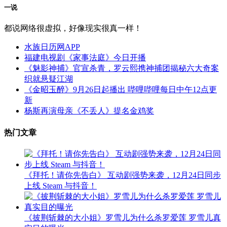
一说
都说网络很虚拟，好像现实很真一样！
水族日历网APP
福建电视剧《家事法庭》今日开播
《魅影神捕》官宣杀青，罗云熙携神捕团揭秘六大奇案
织就悬疑江湖
《金昭玉醉》9月26日起播出 哔哩哔哩每日中午12点更
新
杨斯再演母亲《不丢人》提名金鸡奖
热门文章
《拜托！请你先告白》 互动剧强势来袭，12月24日同步
上线 Steam 与抖音！
《披荆斩棘的大小姐》罗雪儿为什么杀罗爱莲 罗雪儿真