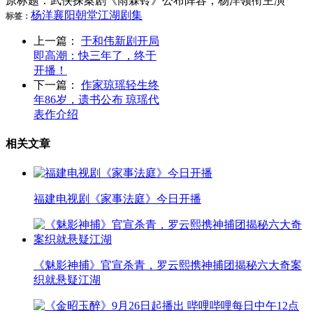
原标题：武侠探案剧《雨霖铃》公布阵容，杨洋领衔主演
杨洋
襄阳
朝堂
江湖
剧集
标签：
上一篇：
于和伟新剧开局
即高潮：快三年了，终于
开播！
下一篇：
作家琼瑶轻生终
年86岁，遗书公布 琼瑶代
表作介绍
相关文章
福建电视剧《家事法庭》今日开播
《魅影神捕》官宣杀青，罗云熙携神捕团揭秘六大奇案
织就悬疑江湖