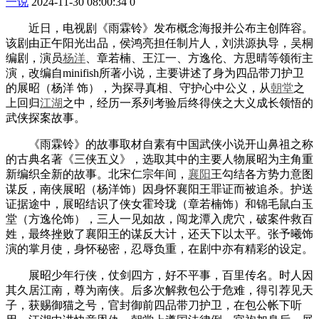
一说
2024-11-30 08:00:34
0
近日，电视剧《雨霖铃》发布概念海报并公布主创阵容。
该剧由正午阳光出品，侯鸿亮担任制片人，刘洪源执导，吴桐
编剧，演员
杨洋
、章若楠、王江一、方逸伦、方思晴等领衔主
演，改编自minifish所著小说，主要讲述了身为四品带刀护卫
的展昭（杨洋 饰），为探寻真相、守护心中公义，从
朝堂
之
上回归
江湖
之中，经历一系列考验后终得侠之大义成长领悟的
武侠探案故事。
《雨霖铃》的故事取材自素有中国武侠小说开山鼻祖之称
的古典名著《三侠五义》，选取其中的主要人物展昭为主角重
新编织全新的故事。北宋仁宗年间，
襄阳
王勾结各方势力意图
谋反，南侠展昭（杨洋饰）因身怀襄阳王罪证而被追杀。护送
证据途中，展昭结识了侠女霍玲珑（章若楠饰）和锦毛鼠白玉
堂（方逸伦饰），三人一见如故，闯龙潭入虎穴，破案件救百
姓，最终挫败了襄阳王的谋反大计，还天下以太平。张予曦饰
演的掌月使，身怀秘密，忍辱负重，在剧中亦有精彩的设定。
展昭少年行侠，仗剑四方，好不平事，百里传名。时人因
其久居江南，尊为南侠。后多次解救包公于危难，得引荐见天
子，获赐御猫之号，官封御前四品带刀护卫，在包公帐下听