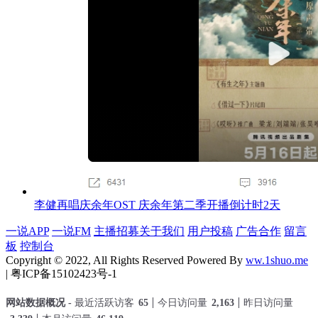
李健再唱庆余年OST 庆余年第二季开播倒计时2天
一说APP
一说FM
主播招募
关于我们
用户投稿
广告合作
留言
板
控制台
Copyright © 2022, All Rights Reserved Powered By
ww.1shuo.me
| 粤ICP备15102423号-1
网站数据概况 -
最近活跃访客
65
今日访问量
2,163
昨日访问量