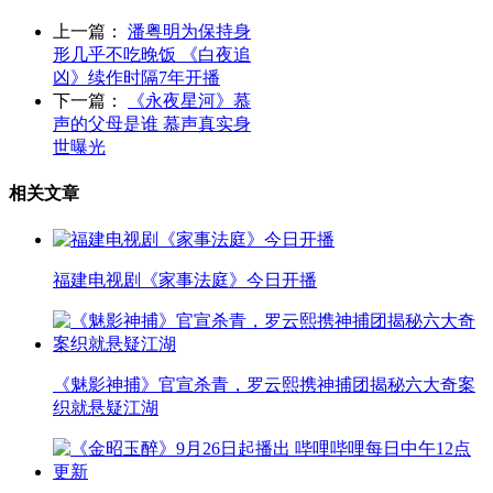
上一篇：
潘粤明为保持身
形几乎不吃晚饭 《白夜追
凶》续作时隔7年开播
下一篇：
《永夜星河》慕
声的父母是谁 慕声真实身
世曝光
相关文章
福建电视剧《家事法庭》今日开播
《魅影神捕》官宣杀青，罗云熙携神捕团揭秘六大奇案
织就悬疑江湖