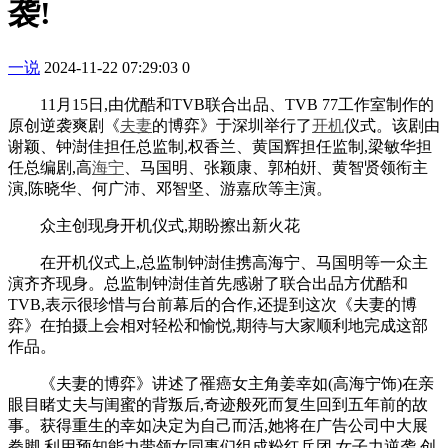
袭!
一说
2024-11-22 07:29:03
0
11月15日,由优酷和TVB联合出品、TVB 77工作室制作的
原创逆袭爽剧《
夫妻
的博弈》于深圳举行了
开机
仪式。该剧由
谢颖、钟澍佳担任总监制,权香兰、黄国辉担任监制,梁敏华担
任总编剧,高
海宁
、马国明、张颖康、郭柏姸、黄智贤领衔主
演,陈晓华、何广沛、邓智坚、游嘉欣等主演。
众主创现身开机仪式,期盼擦出新火花
在开机仪式上,总监制钟澍佳携高海宁、马国明等一众主
演齐齐现身。总监制钟澍佳首先感谢了联合出品方优酷和
TVB,表示很珍惜与台前幕后的合作,还提到这次《夫妻的博
弈》在拍摄上会相对轻松和愉悦,期待与大家顺利地完成这部
作品。
《夫妻的博弈》讲述了罹癌女主角姜幸如(高海宁饰)在亲
眼目睹丈夫与闺蜜的背叛后,奇迹般死而复生回到五年前的故
事。获得重生的幸如决定为自己而活,她将在广告公司中大展
拳脚,利用预知能力带领女同事们组成粉红兵团,女子力逆袭,创