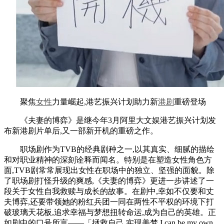
聚焦
女性
力量崛起,港艺振兴计划助力新
港剧
重磅登场
《夫妻的博弈》是继今年3月阿里大文娱港艺振兴计划发
布新港剧片单后,又一部新开机的重磅之作。
职场剧作为TVB的经典剧种之一,以其真实、细腻的描绘
和对职业精神的深刻诠释而闻名。特别是在塑造女性角色方
面,TVB剧常常展现出女性在职场中的独立、坚强的面貌。除
了职场剧打怪升级的爽感,《夫妻的博弈》更进一步讲述了一
段关于女性自我救赎与成长的故事。在剧中,幸如不仅要和丈
夫博弈,还要带领她的粉红兵团一同在两性不平权的环境下打
破玻璃天花板,追求幸福与梦想扭转命运,成为自己的英雄。正
如剧中的口号所言——「拯救自己 实现美梦 I can be my own