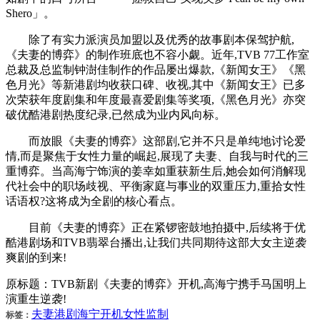
Shero」。
除了有实力派演员加盟以及优秀的故事剧本保驾护航,
《夫妻的博弈》的制作班底也不容小觑。近年,TVB 77工作室
总裁及总监制钟澍佳制作的作品屡出爆款,《新闻女王》《黑
色月光》等新港剧均收获口碑、收视,其中《新闻女王》已多
次荣获年度剧集和年度最喜爱剧集等奖项,《黑色月光》亦突
破优酷港剧热度纪录,已然成为业内风向标。
而放眼《夫妻的博弈》这部剧,它并不只是单纯地讨论爱
情,而是聚焦于女性力量的崛起,展现了夫妻、自我与时代的三
重博弈。当高海宁饰演的姜幸如重获新生后,她会如何消解现
代社会中的职场歧视、平衡家庭与事业的双重压力,重拾女性
话语权?这将成为全剧的核心看点。
目前《夫妻的博弈》正在紧锣密鼓地拍摄中,后续将于优
酷港剧场和TVB翡翠台播出,让我们共同期待这部大女主逆袭
爽剧的到来!
原标题：TVB新剧《夫妻的博弈》开机,高海宁携手马国明上
演重生逆袭!
夫妻
港剧
海宁
开机
女性
监制
标签：