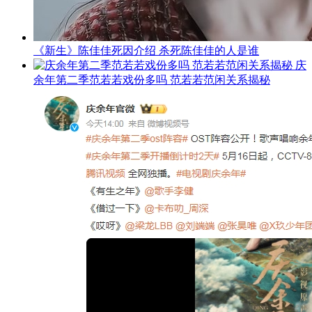
《新生》陈佳佳死因介绍 杀死陈佳佳的人是谁
庆
余年第二季范若若戏份多吗 范若若范闲关系揭秘