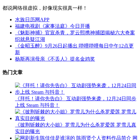
都说网络很虚拟，好像现实很真一样！
水族日历网APP
福建电视剧《家事法庭》今日开播
《魅影神捕》官宣杀青，罗云熙携神捕团揭秘六大奇案
织就悬疑江湖
《金昭玉醉》9月26日起播出 哔哩哔哩每日中午12点更
新
杨斯再演母亲《不丢人》提名金鸡奖
热门文章
《拜托！请你先告白》 互动剧强势来袭，12月24日同步
上线 Steam 与抖音！
《披荆斩棘的大小姐》罗雪儿为什么杀罗爱莲 罗雪儿真
实目的曝光
网