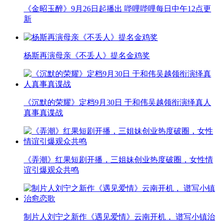
《金昭玉醉》9月26日起播出 哔哩哔哩每日中午12点更
新
杨斯再演母亲《不丢人》提名金鸡奖
《沉默的荣耀》定档9月30日 于和伟吴越领衔演绎真人
真事真谍战
《弄潮》红果短剧开播，三姐妹创业热度破圈，女性情
谊引爆观众共鸣
制片人刘宁之新作《遇见爱情》云南开机， 谱写小镇治