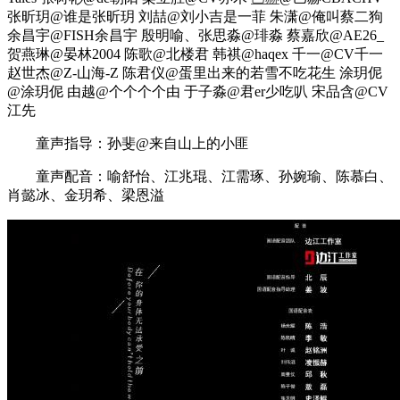
张昕玥@谁是张昕玥 刘喆@刘小吉是一菲 朱潇@俺叫蔡二狗
余昌宇@FISH余昌宇 殷明喻、张思淼@琲淼 蔡嘉欣@AE26_
贺燕琳@晏林2004 陈歌@北楼君 韩祺@haqex 千一@CV千一
赵世杰@Z-山海-Z 陈君仪@蛋里出来的若雪不吃花生 涂玥伲
@涂玥伲 由越@个个个个由 于子淼@君er少吃叭 宋品含@CV
江先
童声指导：孙斐@来自山上的小匪
童声配音：喻舒怡、江兆琨、江需琢、孙婉瑜、陈慕白、
肖懿冰、金玥希、梁恩溢