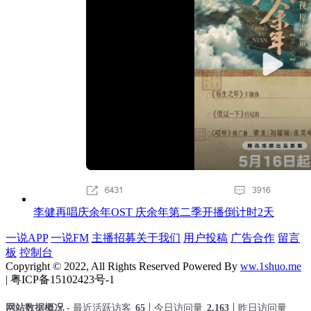
李健再唱庆余年OST 庆余年第二季开播倒计时2天
一说APP
一说FM
主播招募
关于我们
用户投稿
广告合作
留言
板
控制台
Copyright © 2022, All Rights Reserved Powered By
ww.1shuo.me
| 粤ICP备15102423号-1
网站数据概况 -
最近活跃访客
65
今日访问量
2,163
昨日访问量