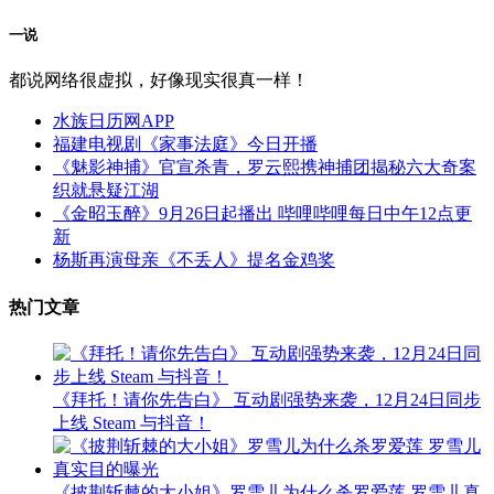
一说
都说网络很虚拟，好像现实很真一样！
水族日历网APP
福建电视剧《家事法庭》今日开播
《魅影神捕》官宣杀青，罗云熙携神捕团揭秘六大奇案
织就悬疑江湖
《金昭玉醉》9月26日起播出 哔哩哔哩每日中午12点更
新
杨斯再演母亲《不丢人》提名金鸡奖
热门文章
《拜托！请你先告白》 互动剧强势来袭，12月24日同步
上线 Steam 与抖音！
《披荆斩棘的大小姐》罗雪儿为什么杀罗爱莲 罗雪儿真