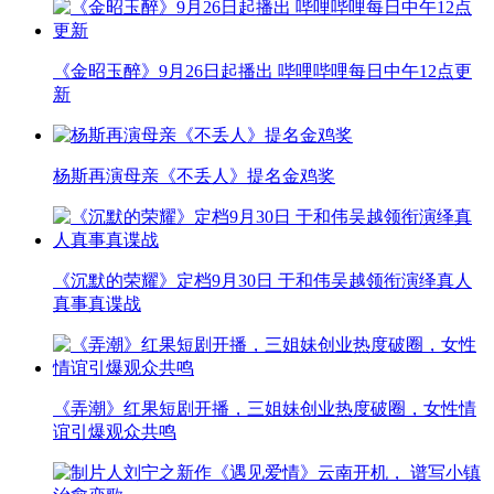
《金昭玉醉》9月26日起播出 哔哩哔哩每日中午12点更
新
杨斯再演母亲《不丢人》提名金鸡奖
《沉默的荣耀》定档9月30日 于和伟吴越领衔演绎真人
真事真谍战
《弄潮》红果短剧开播，三姐妹创业热度破圈，女性情
谊引爆观众共鸣