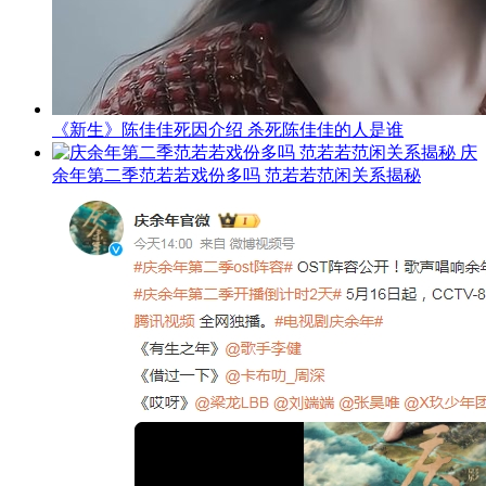
《新生》陈佳佳死因介绍 杀死陈佳佳的人是谁
庆
余年第二季范若若戏份多吗 范若若范闲关系揭秘