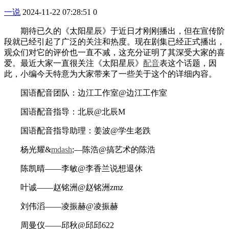
一说
2024-11-22 07:28:51
0
期待已久的《太阳星辰》于近日才刚刚播出，但在宣传阶
段就已经引起了广泛的关注和热度。现在剧集已经正式播出，
观众们对它的评价也一直不减，这充分证明了其深受大家的喜
爱。最近大家一直很关注《太阳星辰》
配音
表这个话题，因
此，小编今天特意为大家带来了一些关于这个的详细内容。
国语配音团队：边江工作室@边江工作室
国语配音指导：北辰@北辰M
国语配音指导助理：姜波@学生老跌
杨光耀&
mdash
;—陈浩@搞艺术的陈浩
陈凯晴——李敏@李香兰说想退休
叶诚——赵铭洲@赵铭洲zmz
刘伟滔——凌振赫@凌振赫
周曼仪——邱秋@邱邱622