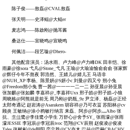
陈子俊——敖磊@CVAL敖磊
张天明——史泽鲲@大鲲er
麦志鸿——陈啟刚@抛耳酱
桑达仕——宣晓鸣@宣晓鸣
何佩洁——段艺璇@Dhero-
其他配音演员：汤水雨、卢力峰@卢力峰DK 田丰恺、徐
雨豪@徐sora 弋凡@Stone_弋凡 王瑜@大瑜渝愉俞俞俞 张家辉
@辉仔今年不熬夜 郭浩然、王婧儿@婧儿王 马语非
@NUH_XP 李杨、陈景妍@S妍小c 刘曼@四又兮 朔小兔
@Freedom朔小兔 曹一茜@一一一一二一二 孙亚晨@孙亚晨
张加麒@张如麟 李嘉祥@_李嘉祥Uxx 邢子皓@邢子皓-小狼
周晓栋@阿熊就是前无 周乃刚@奶瓶_9z 尹立泽、杨磊@正经
太郎奇遇记 赵岩涛@Asarakem 胡容祥@乃可衣畐 苏阳林@cv
顾炎 王敏纳@涂小鸦敏行纳言 来磊、阿步@阿步灬Albo 张
抗、
李佳
鹭@李佳鹭小学生 万舒心@舍予SY_ 张雨濛@张雨
濛JESSIE 李冠辰@李冠辰ivoc 范翔@CV辰朔 赵俊凌@俊凌
Tales 张树彬@de朝阳 栾立胜@CV亦木
巴赫
@巴赫CBACHV