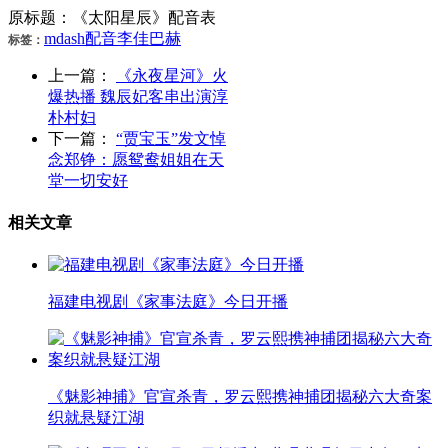
原标题：《太阳星辰》配音表
mdash
配音
李佳
巴赫
标签：
上一篇：
《永夜星河》火
爆热播 魏辰妃客串出演淳
朴村妇
下一篇：
“贾宝玉”发文悼
念郑铮：愿鸳鸯姐姐在天
堂一切安好
相关文章
福建电视剧《家事法庭》今日开播
《魅影神捕》官宣杀青，罗云熙携神捕团揭秘六大奇案
织就悬疑江湖