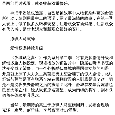
果两部同时观看，就会收获双重快乐。
导演李遥波也透露，自己是被故事中人物复杂纠葛的命运
所打动，编剧用最中二的语调，写了最深情的故事，在第一季
人设上，做了很多反转和调整，让老观众有新鲜感，让新观众
有代入感，是对老观众和新观众最好的安排。
原班人马演绎
爱情权谋持续升级
《夜城赋之离生》作为系列第二季，将有更多剧情升级和
解锁多重人物设定。现场播放的预告片中，隐居在听澜书院的
沈夜变成了望舒，与一个外貌酷似舒城的墨国皇女莫茴相遇，
开篇就上演了大力女主莫茴把男主望舒埋了的惊人剧情，此时
舒城与莫茴是否有联系？站在模糊背景的人到底是谁？这一切
是不是沈夜失去舒城之后的执念？此外，舒城挚友慕容婉清也
已是大楚左相，沈从恢复原名蓝星，成为南疆的将军，剧本杀
似角色体验更具悬念。
当然，最期待的莫过于原班人马重磅回归，发布会现场，
嘉泽、袁昊、彭雅琦、李哲豪两对CP重聚。