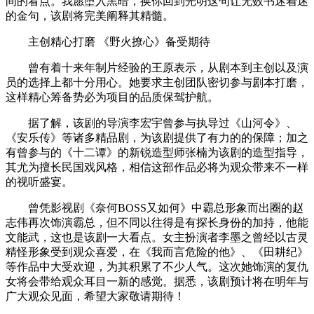
间的看点。我愿堕入黑暗，换你回到光明这句让无数书迷着迷
的金句，该剧将完美阐释其精髓。
主创精心打磨 《野火撩心》备受期待
曾有着十来年制片经验的王原表示，从剧本到主创以及演
员的选择上都十分用心。她要求主创团队密切参与剧本打磨，
这样精心筹备势必为项目的品质保驾护航。
据了解，该剧的导演李宏宇曾参与执导过《山河令》、
《安乐传》等诸多精品剧，为该剧提供了有力的的保障；加之
有曾参与的《十二谭》的新锐造型师张楠为该剧的造型指导，
其尤为擅长民国戏风格，相信这部作品必将为观众带来不一样
的视听盛宴。
曾凭影视剧《奈何BOSS又如何》中霸总形象而出圈的赵
志伟再次饰演霸总，但不同以往得是有探长身份的加持，他能
文能武，这也是该剧一大看点。女主扮演者李墨之曾经以古灵
精怪形象受到观众喜爱，在《我而言危险的他》、《田耕纪》
等作品中大受欢迎，为其积累了不少人气。这次她饰演的复仇
女将会带给观众耳目一新的感觉。据悉，该剧预计将在明年与
广大观众见面，希望大家敬请期待！