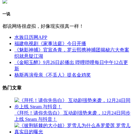
一说
都说网络很虚拟，好像现实很真一样！
水族日历网APP
福建电视剧《家事法庭》今日开播
《魅影神捕》官宣杀青，罗云熙携神捕团揭秘六大奇案
织就悬疑江湖
《金昭玉醉》9月26日起播出 哔哩哔哩每日中午12点更
新
杨斯再演母亲《不丢人》提名金鸡奖
热门文章
《拜托！请你先告白》 互动剧强势来袭，12月24日同步
上线 Steam 与抖音！