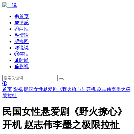
首页
情感
两性
情话
挽回
说说
笑话
时尚
影视
首页
影视
民国女性悬爱剧《野火撩心》开机 赵志伟李墨之极
限拉扯
民国女性悬爱剧《野火撩心》
开机 赵志伟李墨之极限拉扯