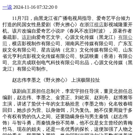
一说
2024-11-16 07:32:20
0
11月7日，由黑龙江省广播电视局指导、爱奇艺平台倾力
打造的民国女性悬爱剧《野火撩心》在浙江
横店
影视城隆重开
机。该片改编自爱奇艺小说IP《春风不改旧时波》，原著作者
秦疏影。
该剧
由爱奇艺文学、心源文化传媒（黑龙江）
有限公
司
，横店影视制作有限公司、湖南风芒传媒有限公司、广东互
娱文化有限公司、星吉远纳（北京）文化传媒有限公司、山东
省元亨利贞影视文化传媒有限公司、狄諾映畫（香港）有限公
司、北京共成联创电气科技有限公司出品，心源文化传媒（黑
龙江）有限公司制作。
赵志伟李墨之《野火撩心》 上演极限拉扯
该剧由王原担任总制片，李宏宇担任导演，董灵北担任总
编剧，赵志伟、李墨之、金贤正、刘屹宸、赵则舟、赵博雅等
主演，讲述了蛰伏十年的女主杨拾意（李墨之饰）化名牧春晴
回归，她步步为营、以身做饵，只为复仇。她不仅要周旋于多
个有权有势的仇人之间、还要隐瞒身份与男主秦慎（赵志伟
饰）斗智斗勇，而秦慎身份不简单，他不仅是女主曾经的青梅
竹马、现在的姐夫，还是一名优秀的探长，这便加强了人物之