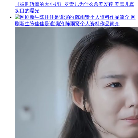
《披荆斩棘的大小姐》罗雪儿为什么杀罗爱莲 罗雪儿真
实目的曝光
网
剧新生陈佳佳是谁演的 陈雨贤个人资料作品简介