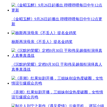
《金昭玉醉》9月26日起播出 哔哩哔哩每日中午12点更
新
杨斯再演母亲《不丢人》提名金鸡奖
《沉默的荣耀》定档9月30日 于和伟吴越领衔演绎真人
真事真谍战
《弄潮》红果短剧开播，三姐妹创业热度破圈，女性情
谊引爆观众共鸣