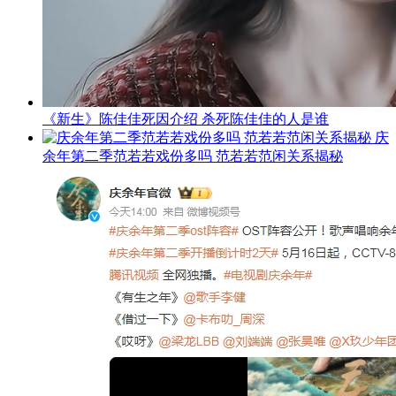
《新生》陈佳佳死因介绍 杀死陈佳佳的人是谁
庆
余年第二季范若若戏份多吗 范若若范闲关系揭秘