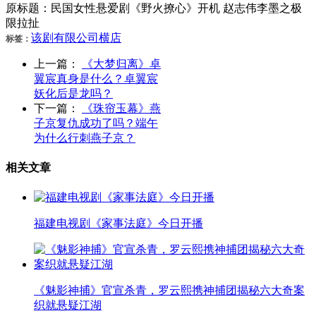
原标题：民国女性悬爱剧《野火撩心》开机 赵志伟李墨之极
限拉扯
该剧
有限公司
横店
标签：
上一篇：
《大梦归离》卓
翼宸真身是什么？卓翼宸
妖化后是龙吗？
下一篇：
《珠帘玉幕》燕
子京复仇成功了吗？端午
为什么行刺燕子京？
相关文章
福建电视剧《家事法庭》今日开播
《魅影神捕》官宣杀青，罗云熙携神捕团揭秘六大奇案
织就悬疑江湖